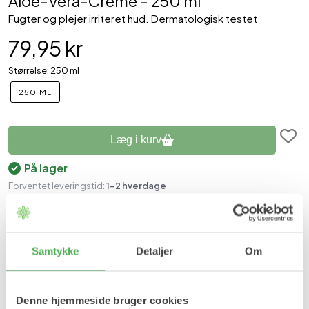
Aloe-Vera-Creme - 250 ml
Fugter og plejer irriteret hud. Dermatologisk testet
79,95 kr
Størrelse: 250 ml
250 ML
Læg i kurv
På lager
Forventet leveringstid:
1-2 hverdage
Produktinformation
Aloe-vera-creme med høj koncentrat af aloeekstrat plejer,
Samtykke
Detaljer
Om
fugter og beskytter følsom og irriteret hud. Cremen
er beriget med rosmarinolie, der efterlader huden frik og
velplejet.
Denne hjemmeside bruger cookies