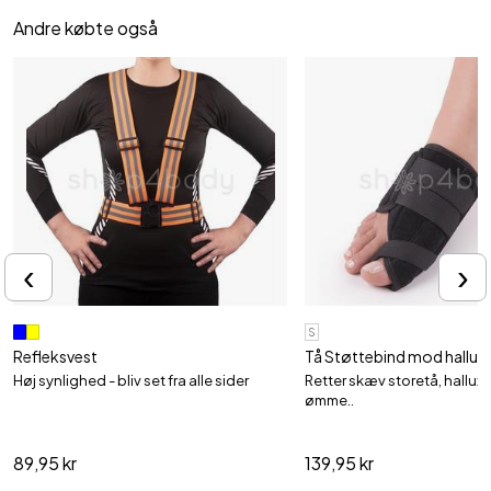
Andre købte også
‹
›
S
Refleksvest
Tå Støttebind mod hallux v
Høj synlighed - bliv set fra alle sider
Retter skæv storetå, hallux
ømme..
89,95 kr
139,95 kr