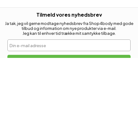
Tilmeld vores nyhedsbrev
Ja tak, jeg vil gerne modtage nyhedsbrev fra Shop4body med gode
tilbud og information om nye produkter via e-mail.
Jeg kan til enhver tid trække mit samtykke tilbage.
Din e-mail adresse
Tilmeld
KUNDESERVICE
Retur
Kontakt os
Levering