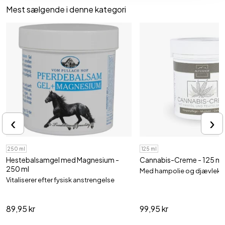
Mest sælgende i denne kategori
‹
›
250 ml
125 ml
Hestebalsamgel med Magnesium -
Cannabis-Creme - 125 ml
250 ml
Med hampolie og djævlekl
Vitaliserer efter fysisk anstrengelse
89,95 kr
99,95 kr