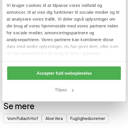
Fordele
Vi bruger cookies til at tilpasse vores indhold og
Efterlader huden blød og smidig.
annoncer, til at vise dig funktioner til sociale medier og til
Fugter, plejer og beskytter irriteret hud.
at analysere vores trafik. Vi deler også oplysninger om
Dermatologisk testet.
Nærer huden og efterlader den frisk og velplejet.
din brug af vores hjemmeside med vores partnere inden
Velegnet til sart hud.
for sociale medier, annonceringspartnere og
Beriget med rosmarinolie.
analysepartnere. Vores partnere kan kombinere disse
Anvendelse
data med andre oplysninger, du har givet dem, eller som
de har indsamlet fra din brug af deres tjenester.
Anvendes efter behov. Bør opbevares utilgængeligt for børn.
Indhold
250 ml aloe-vera-creme.
Accepter fuld weboplevelse
Varenummer: 1744
- 1667
|
SKU:
HUD101
Tilpas
Ingredienser
Se mere
Vom Pullach Hof
Aloe Vera
Fugtighedscremer