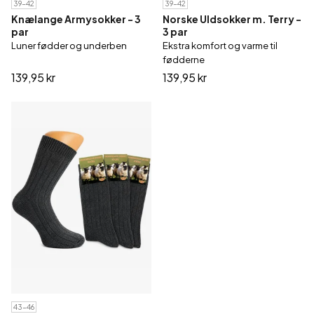
39-42
39-42
Knælange Armysokker - 3
Norske Uldsokker m. Terry -
par
3 par
Luner fødder og underben
Ekstra komfort og varme til
fødderne
139,95 kr
139,95 kr
43-46