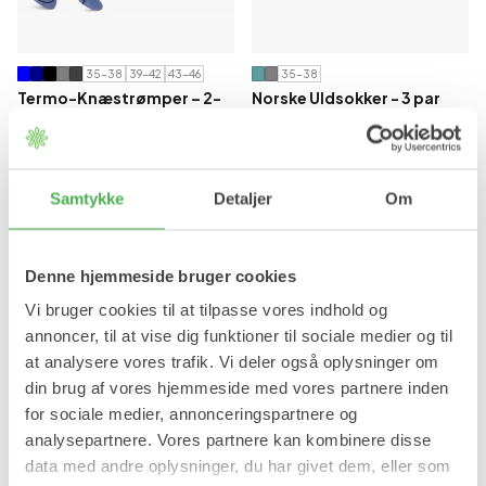
35-38
39-42
43-46
35-38
Termo-Knæstrømper – 2-
Norske Uldsokker - 3 par
par
Varme og bløde uldsokker
Kombinerer funktion, pasform
og kvalitet
99,00 kr
105,95 kr
Samtykke
Detaljer
Om
Denne hjemmeside bruger cookies
Vi bruger cookies til at tilpasse vores indhold og
annoncer, til at vise dig funktioner til sociale medier og til
at analysere vores trafik. Vi deler også oplysninger om
din brug af vores hjemmeside med vores partnere inden
for sociale medier, annonceringspartnere og
analysepartnere. Vores partnere kan kombinere disse
data med andre oplysninger, du har givet dem, eller som