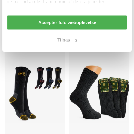
de har indsamlet fra din brug af deres tjenester.
40-43
43-46
45-47
Light Angorasokker
Accepter fuld weboplevelse
ArmyGrønne Uldsokker
Blødt, lunt og behageligt
Blødt og lunende materiale
materiale
Tilpas
59,95 kr
49,00 kr