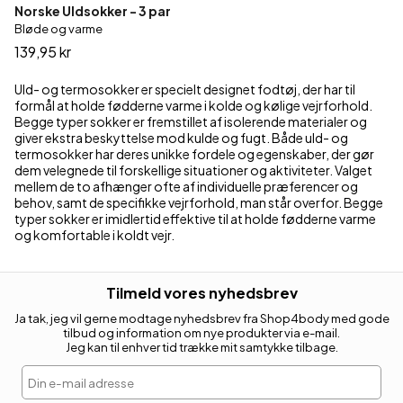
Norske Uldsokker - 3 par
Bløde og varme
139,95 kr
Uld- og termosokker er specielt designet fodtøj, der har til
formål at holde fødderne varme i kolde og kølige vejrforhold.
Begge typer sokker er fremstillet af isolerende materialer og
giver ekstra beskyttelse mod kulde og fugt. Både uld- og
termosokker har deres unikke fordele og egenskaber, der gør
dem velegnede til forskellige situationer og aktiviteter. Valget
mellem de to afhænger ofte af individuelle præferencer og
behov, samt de specifikke vejrforhold, man står overfor. Begge
typer sokker er imidlertid effektive til at holde fødderne varme
og komfortable i koldt vejr.
Tilmeld vores nyhedsbrev
Ja tak, jeg vil gerne modtage nyhedsbrev fra Shop4body med gode
tilbud og information om nye produkter via e-mail.
Jeg kan til enhver tid trække mit samtykke tilbage.
Din e-mail adresse