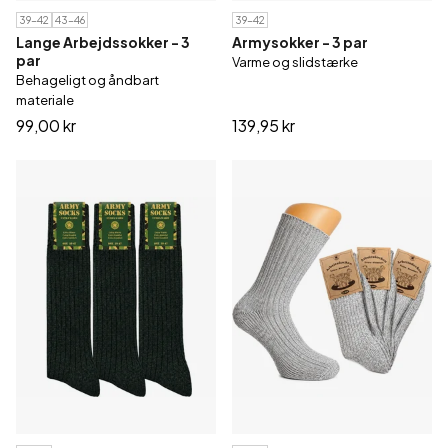
39-42
43-46
39-42
Lange Arbejdssokker - 3
Armysokker - 3 par
par
Varme og slidstærke
Behageligt og åndbart
materiale
99,00 kr
139,95 kr