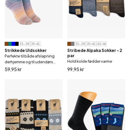
35-38
39-42
35-38
39-42
43-46
Strikkede Uldsokker
Stribede Alpaka Sokker - 2
par
Perfekte til både afslapning
Hold kolde fødder varme
derhjemme og til udendørs
aktiviteter
59,95 kr
99,95 kr