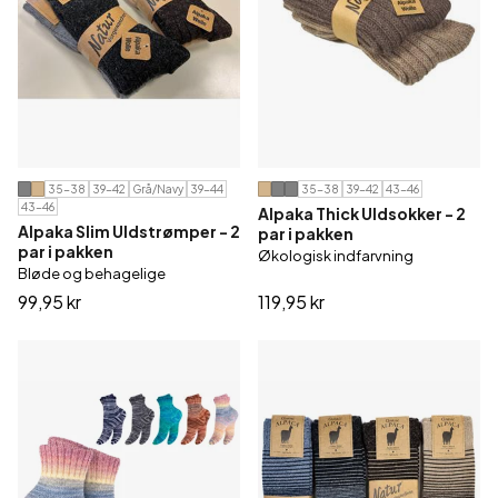
35-38
39-42
Grå/Navy
39-44
35-38
39-42
43-46
43-46
Alpaka Thick Uldsokker - 2
Alpaka Slim Uldstrømper - 2
par i pakken
par i pakken
Økologisk indfarvning
Bløde og behagelige
99,95 kr
119,95 kr