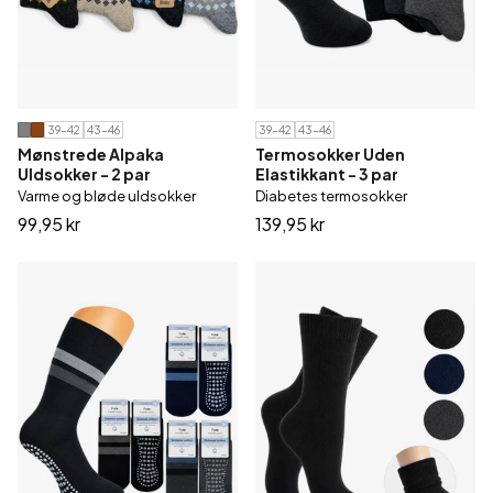
39-42
43-46
39-42
43-46
Mønstrede Alpaka
Termosokker Uden
Uldsokker - 2 par
Elastikkant - 3 par
Varme og bløde uldsokker
Diabetes termosokker
99,95 kr
139,95 kr