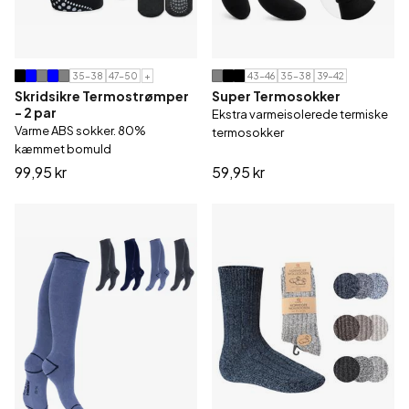
35-38
47-50
+
43-46
35-38
39-42
Skridsikre Termostrømper
Super Termosokker
- 2 par
Ekstra varmeisolerede termiske
Varme ABS sokker. 80%
termosokker
kæmmet bomuld
99,95 kr
59,95 kr