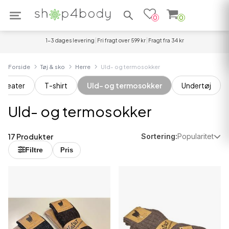
Søg efter produkter
0
0
1-3 dages levering
Fri fragt over 599 kr
Fragt fra 34 kr
Forside
Tøj & sko
Herre
Uld- og termosokker
Sweater
T-shirt
Uld- og termosokker
Undertøj
Uld- og termosokker
17 Produkter
Sortering:
Popularitet
Filtre
Pris