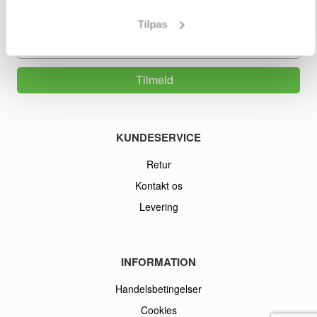
og information om nye produkter via e-mail.
Jeg kan til enhver tid trække mit samtykke tilbage.
Tilpas
Din e-mail adresse
Tilmeld
KUNDESERVICE
Retur
Kontakt os
Levering
INFORMATION
Handelsbetingelser
Cookies