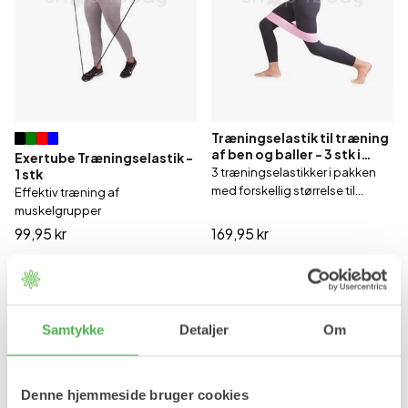
Træningselastik til træning
af ben og baller - 3 stk i
Exertube Træningselastik -
pakken
3 træningselastikker i pakken
1 stk
med forskellig størrelse til
Effektiv træning af
forskellig modstand
muskelgrupper
99,95 kr
169,95 kr
Samtykke
Detaljer
Om
Denne hjemmeside bruger cookies