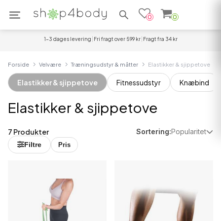
Søg efter produkter
0
0
1-3 dages levering
Fri fragt over 599 kr
Fragt fra 34 kr
Forside
Velvære
Træningsudstyr & måtter
Elastikker & sjippetove
Elastikker & sjippetove
Fitnessudstyr
Knæbind
Elastikker & sjippetove
7 Produkter
Sortering:
Popularitet
Filtre
Pris