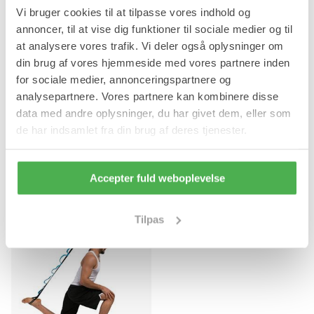
Vi bruger cookies til at tilpasse vores indhold og
annoncer, til at vise dig funktioner til sociale medier og til
at analysere vores trafik. Vi deler også oplysninger om
din brug af vores hjemmeside med vores partnere inden
for sociale medier, annonceringspartnere og
analysepartnere. Vores partnere kan kombinere disse
+
Exertube Træningselastik i
Speedrope Sjippetov - 1 stk
data med andre oplysninger, du har givet dem, eller som
Latex - 1 stk
Effektiv og optimeret træning
de har indsamlet fra din brug af deres tjenester.
Med forskellig modstand
99,95 kr
99,95 kr
Accepter fuld weboplevelse
Tilpas