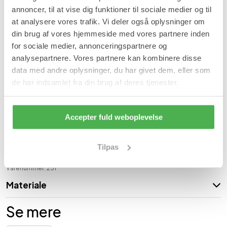
silikone, der hvor hælbenet er placeret.
annoncer, til at vise dig funktioner til sociale medier og til
Fordele:
at analysere vores trafik. Vi deler også oplysninger om
din brug af vores hjemmeside med vores partnere inden
Beskytter mod smerter i hælen/hælspore.
Stødabsorberende.
for sociale medier, annonceringspartnere og
Trykaflastende ved løb og gang.
analysepartnere. Vores partnere kan kombinere disse
God komfort.
data med andre oplysninger, du har givet dem, eller som
Anvendelse:
de har indsamlet fra din brug af deres tjenester.
Placeres i hælen i skoen, hvorefter den er klar til brug. Kan renses
med en fugtig klud, hvorefter den lufttørrer.
Accepter fuld weboplevelse
Indhold:
Tilpas
1 par hælkopper i silikone.
Varenummer: 251
Materiale
Se mere