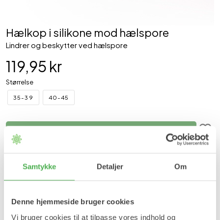
Hælkop i silikone mod hælspore
Lindrer og beskytter ved hælspore
119,95 kr
Størrelse
35-39
40-45
Læg i kurv
På lager
Forventet leveringstid:
1-2 hverdage
Samtykke
Detaljer
Om
Produktinformation
Denne hjemmeside bruger cookies
1 par hælkop i silikone mod hælspore er fremstillet i en blød
silikone. Sålen er U-formet, så der dannes et lille hulrum med
Vi bruger cookies til at tilpasse vores indhold og