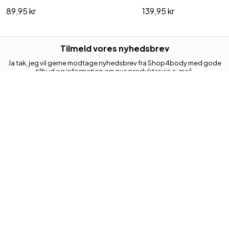
89,95 kr
139,95 kr
Tilmeld vores nyhedsbrev
Ja tak, jeg vil gerne modtage nyhedsbrev fra Shop4body med gode
tilbud og information om nye produkter via e-mail.
Jeg kan til enhver tid trække mit samtykke tilbage.
Din e-mail adresse
Tilmeld
KUNDESERVICE
Retur
Kontakt os
Levering