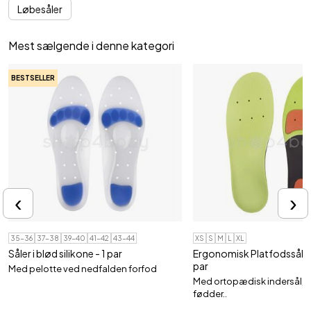
Løbesåler
Mest sælgende i denne kategori
BESTSELLER
‹
›
35-36
37-38
39-40
41-42
43-44
XS
S
M
L
XL
Såler i blød silikone - 1 par
Ergonomisk Platfodssål til
par
Med pelotte ved nedfalden forfod
Med ortopædisk indersål, d
fødder..