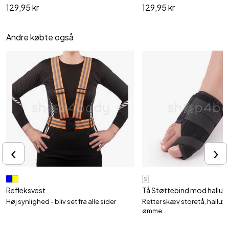
129,95 kr
129,95 kr
Andre købte også
‹
›
S
Refleksvest
Tå Støttebind mod hallux v
Høj synlighed - bliv set fra alle sider
Retter skæv storetå, hallux
ømme..