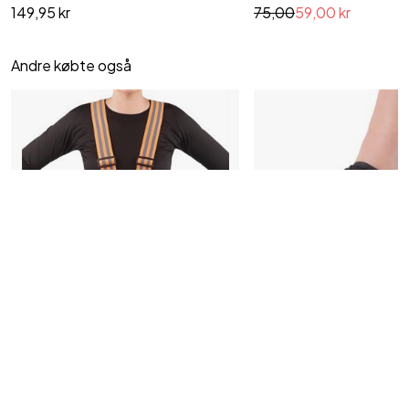
149,95 kr
75,00
59,00 kr
Andre købte også
‹
›
S
Refleksvest
Tå Støttebind mod hallux v
Høj synlighed - bliv set fra alle sider
Retter skæv storetå, hallux
ømme..