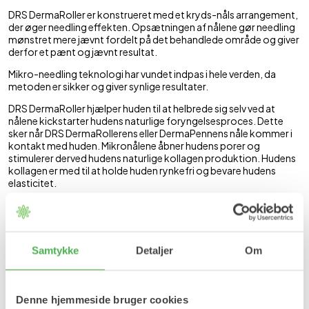
DRS DermaRoller er konstrueret med et kryds-nåls arrangement,
der øger needling effekten. Opsætningen af nålene gør needling
mønstret mere jævnt fordelt på det behandlede område og giver
derfor et pænt og jævnt resultat.
Mikro-needling teknologi har vundet indpas i hele verden, da
metoden er sikker og giver synlige resultater.
DRS DermaRoller hjælper huden til at helbrede sig selv ved at
nålene kickstarter hudens naturlige foryngelsesproces. Dette
sker når DRS DermaRollerens eller DermaPennens nåle kommer i
kontakt med huden. Mikronålene åbner hudens porer og
stimulerer derved hudens naturlige kollagen produktion. Hudens
kollagen er med til at holde huden rynkefri og bevare hudens
elasticitet.
DRS
Dermaroller kan anvendes i ansigt såvel som krop. Dog må
DRS Dermarolleren ikke anvendes på øjenlågene og læberne.
Dermaroller over 0.5 mm anbefales ikke til brug i ansigtet.
Samtykke
Detaljer
Om
Størrelsesguide
0,2
0,3
0,5
1,0
1,5
Denne hjemmeside bruger cookies
Brug/nålestørrelse
mm
mm
mm
mm
mm