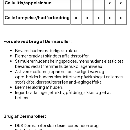
Cellulitis/appelsinhud
x
x
Cellefornyelse/hudforbedring
x
x
x
x
x
Fordele ved brug af Dermaroller:
Bevarer hudens naturlige struktur.
Fjerner gradvist skindets affaldsstoffer.
Stimulerer hudens helingsproces, mens hudens elasticitet
bevares ved at fremme hudens kollagenniveau.
Aktiverer cellerne, reparerer beskadiget væv og
opretholder hudens elasticitet ved påvirkning af cellernes
stofskifte, der resulterer i en anti-aging effekt.
Bremser aldring af huden.
Ingen bivirkninger, effektiv, pålidelig, sikker og let at
betjene.
Brug af Dermaroller:
DRS Dermaroller skal desinficeres inden brug.