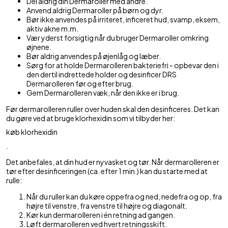
Del aldrig din Dermaroller med andre.
Anvend aldrig Dermaroller på børn og dyr.
Bør ikke anvendes på irriteret, inficeret hud, svamp, eksem,
aktiv akne m.m.
Vær yderst forsigtig når du bruger Dermaroller omkring
øjnene.
Bør aldrig anvendes på øjenlåg og læber.
Sørg for at holde Dermarolleren bakteriefri - opbevar den i
den dertil indrettede holder og desinficer DRS
Dermarolleren før og efter brug.
Gem Dermarolleren væk, når den ikke er i brug.
Før dermarolleren ruller over huden skal den desinficeres. Det kan
du gøre ved at bruge klorhexidin som vi tilbyder her:
køb klorhexidin
.
Det anbefales, at din hud er nyvasket og tør. Når dermarolleren er
tør efter desinficeringen (ca. efter 1 min.) kan du starte med at
rulle:
Når du ruller kan du køre oppefra og ned, nedefra og op, fra
højre til venstre, fra venstre til højre og diagonalt.
Kør kun dermarolleren i én retning ad gangen.
Løft dermarolleren ved hvert retningsskift.