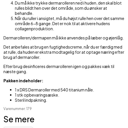
Du må ikke trykke dermarolleren ned i huden, den skal blot
rulles blidt hen over det område, som du ønsker at
behandle.
Når du ruller i ansigtet, må du højst rulle hen over det samme
område 6-8 gange. Det er nok til at aktivere hudens
collagenproduktion.
Dermarolleren/dermapen må ikke anvendes på læber og øjenlåg.
Det anbefales at brug en fugtighedscreme, når du er færdig med
at rulle, da huden er ekstra modtagelig for at optage næring efter
brug af dermaroller.
Efter brug desinficeres dermarolleren igen og pakkes væk til
næste gang.
Pakken indeholder:
1 x DRS Dermaroller med 540 titanium nåle.
1 stk opbevaringsæske.
Steril indpakning.
Varenummer: 179
Se mere