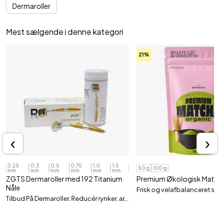
Dermaroller
Mest sælgende i denne kategori
21%
‹
›
0,25
0,3
0,5
0,75
1,0
1,5
50 g
100 g
mm
mm
mm
mm
mm
mm
ZGTS Dermaroller med 192 Titanium
Premium Økologisk Matc
Nåle
Frisk og velafbalanceret s
Tilbud På Dermaroller. Reducér rynker, ar,..