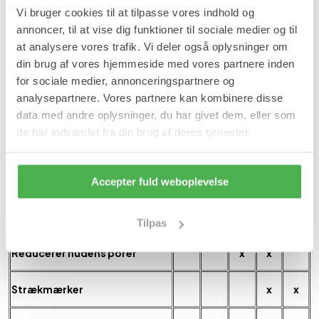
Vi bruger cookies til at tilpasse vores indhold og
annoncer, til at vise dig funktioner til sociale medier og til
Fine linjer
x
x
at analysere vores trafik. Vi deler også oplysninger om
din brug af vores hjemmeside med vores partnere inden
Genvækst af hår
x
x
for sociale medier, annonceringspartnere og
analysepartnere. Vores partnere kan kombinere disse
Rynker
x
x
x
data med andre oplysninger, du har givet dem, eller som
de har indsamlet fra din brug af deres tjenester.
Acne ar
x
x
Pigmentforandringer
x
x
Accepter fuld weboplevelse
Lyse ar
x
x
Tilpas
Reducerer hudens porer
x
x
Strækmærker
x
x