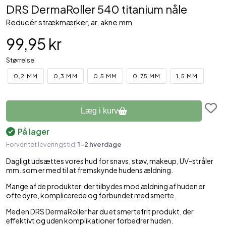
DRS DermaRoller 540 titanium nåle
Reducér strækmærker, ar, akne mm
99,95 kr
Størrelse
0,2 MM
0,3 MM
0,5 MM
0,75 MM
1,5 MM
Læg i kurv
På lager
Forventet leveringstid:
1-2 hverdage
Dagligt udsættes vores hud for snavs, støv, makeup, UV-stråler
mm. som er med til at fremskynde hudens ældning.
Mange af de produkter, der tilbydes mod ældning af huden er
ofte dyre, komplicerede og forbundet med smerte.
Med en DRS DermaRoller har du et smertefrit produkt, der
effektivt og uden komplikationer forbedrer huden.