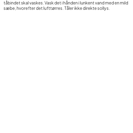
tåbindet skal vaskes. Vask det i hånden i lunkent vand med en mild
sæbe, hvorefter det lufttørres. Tåler ikke direkte sollys.
Varenummer: 196
- 795
|
SKU:
FOD16-2
Materiale
Se mere
Hammertå
Ligtorne
Forfodspleje
Mest sælgende i denne kategori
BESTSELLER
BESTSELLER