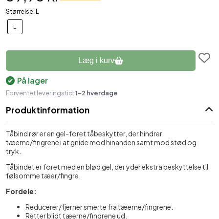
Størrelse: L
L
Læg i kurv
På lager
Forventet leveringstid:
1-2 hverdage
Produktinformation
Tåbind rør er en gel-foret tåbeskytter, der hindrer
tæerne/fingrene i at gnide mod hinanden samt mod stød og
tryk.
Tåbindet er foret med en blød gel, der yder ekstra beskyttelse til
følsomme tæer/fingre.
Fordele:
Reducerer/fjerner smerte fra tæerne/fingrene.
Retter blidt tæerne/fingrene ud.