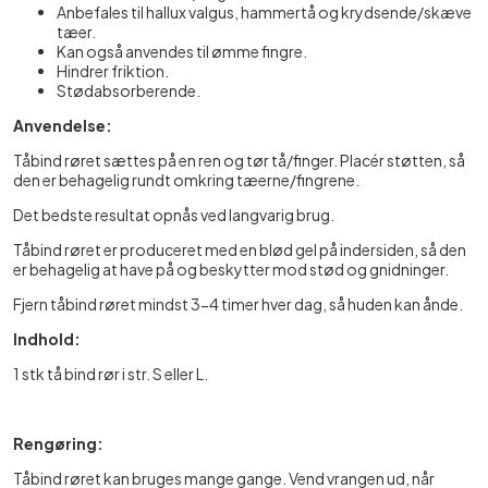
Anbefales til hallux valgus, hammertå og krydsende/skæve
tæer.
Kan også anvendes til ømme fingre.
Hindrer friktion.
Stødabsorberende.
Anvendelse:
Tåbind røret sættes på en ren og tør tå/finger. Placér støtten, så
den er behagelig rundt omkring tæerne/fingrene.
Det bedste resultat opnås ved langvarig brug.
Tåbind røret er produceret med en blød gel på indersiden, så den
er behagelig at have på og beskytter mod stød og gnidninger.
Fjern tåbind røret mindst 3-4 timer hver dag, så huden kan ånde.
Indhold:
1 stk tå bind rør i str. S eller L.
Rengøring:
Tåbind røret kan bruges mange gange. Vend vrangen ud, når