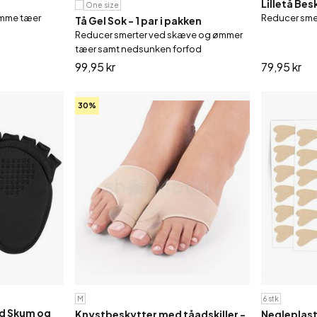
Lilletå Bes
One size
 ømme tæer
Reducer smer
Tå Gel Sok - 1 par i pakken
Reducer smerter ved skæve og ømmer
tæer samt nedsunken forfod
99,95 kr
79,95 kr
30%
M
6 stk
d Skum og
Knystbeskytter med tåadskiller -
Negleplaste