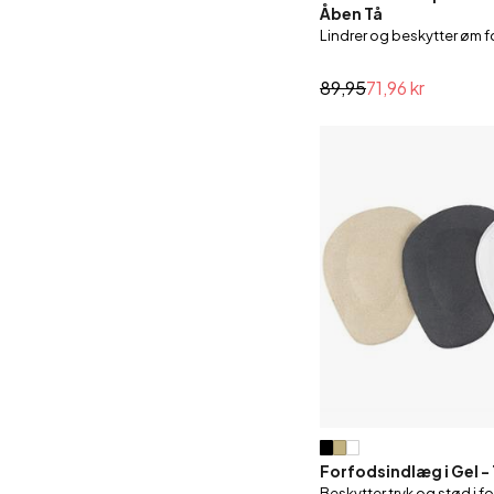
Åben Tå
Lindrer og beskytter øm 
89,95
71,96 kr
Forfodsindlæg i Gel - 
Beskytter tryk og stød i 