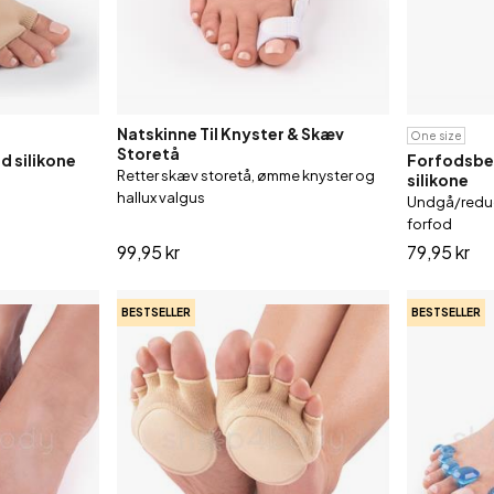
Natskinne Til Knyster & Skæv
One size
Storetå
d silikone
Forfodsbes
Retter skæv storetå, ømme knyster og
silikone
hallux valgus
Undgå/reduc
forfod
99,95 kr
79,95 kr
BESTSELLER
BESTSELLER