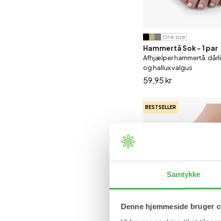
One size
Hammertå Sok - 1 par
Afhjælper hammertå, dår
og hallux valgus
59,95 kr
BESTSELLER
Samtykke
Denne hjemmeside bruger c