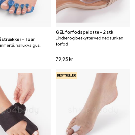
GEL forfodspelotte - 2 stk
Lindrer og beskytter ved nedsunken
åstrækker - 1 par
forfod
mmertå, hallux valgus,
79,95 kr
BESTSELLER