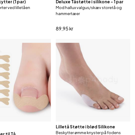
kytter (1 par)
Deluxe Tåstøtte i silikone - 1 par
ter ved lilletåen
Mod hallux valgus/skæv storetå og
hammertæer
89,95 kr
Lilletå Støtte i blød Silikone
Beskytter ømme knyster på fodens
r til Tå