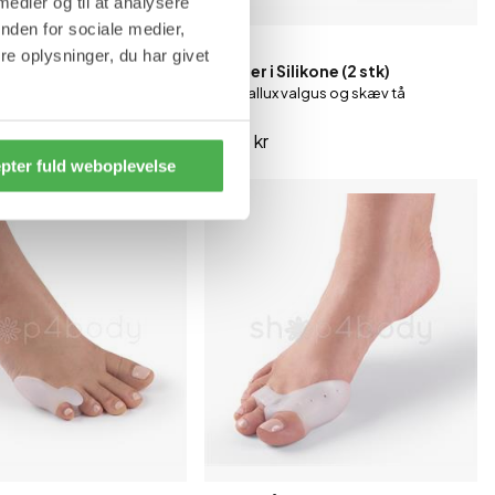
 medier og til at analysere
nden for sociale medier,
S
L
e oplysninger, du har givet
kytterbind - 1 par
Tå Deler i Silikone (2 stk)
og øm forfod
Mod hallux valgus og skæv tå
59,95 kr
pter fuld weboplevelse