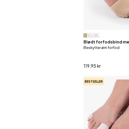
S
L
XL
Blødt forfodsbind me
Beskytter øm forfod
119,95 kr
BESTSELLER