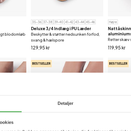
35-36
37-38
39-40
41-42
43-44
45-46
Højre
Deluxe 3/4 Indlæg i PU Læder
Nattåskin
aluminiums
ligt blodomløb
Beskytter & støtter nedsunken forfod,
Retter skæv 
svang & hælspore
129,95 kr
119,95 kr
BESTSELLER
BESTSELLER
Detaljer
ookies