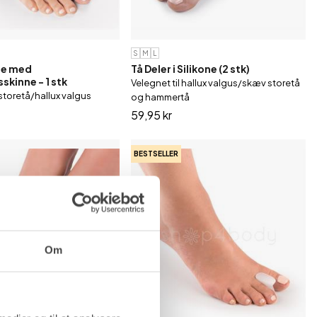
S
M
L
ne med
Tå Deler i Silikone (2 stk)
skinne - 1 stk
Velegnet til hallux valgus/skæv storetå
storetå/hallux valgus
og hammertå
59,95 kr
BESTSELLER
Om