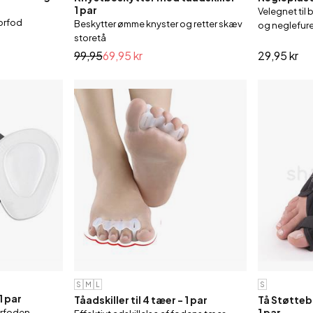
1 par
Velegnet til 
forfod
Beskytter ømme knyster og retter skæv
og neglefur
storetå
99,95
69,95 kr
29,95 kr
S
M
L
S
1 par
Tåadskiller til 4 tæer - 1 par
Tå Støtteb
1 par
forfoden