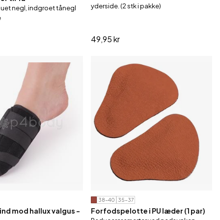
yderside. (2 stk i pakke)
buet negl, indgroet tånegl
e
49,95 kr
38-40
35-37
ind mod hallux valgus -
Forfodspelotte i PU læder (1 par)