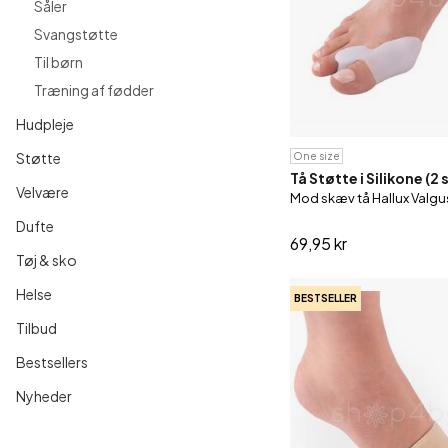
Såler
Svangstøtte
Til børn
Undertøj
Til børn
Træning af fødder
Træning af fødder
Hudpleje
Støtte
One size
Tå Støtte i Silikone (2 
Velvære
Mod skæv tå Hallux Valgu
Dufte
69,95 kr
Tøj & sko
Helse
BESTSELLER
Tilbud
Bestsellers
Nyheder