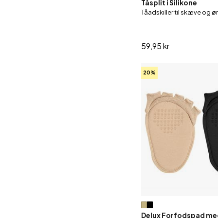
Tåsplit i Silikone
Tåadskiller til skæve og
59,95 kr
20%
Delux Forfodspad me