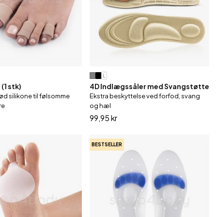
assage
L
(1 stk)
4D Indlægssåler med Svangstøtte
ød silikone til følsomme
Ekstra beskyttelse ved forfod, svang
re
og hæl
99,95 kr
BESTSELLER