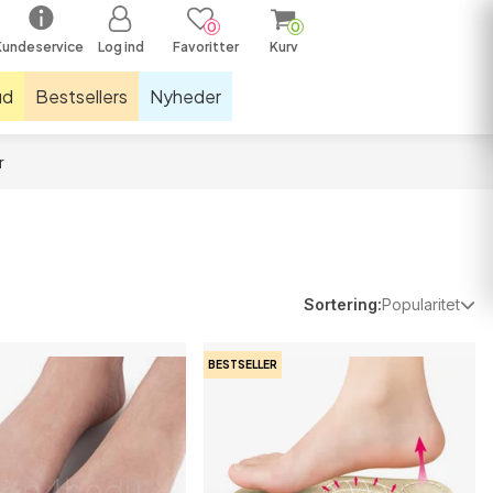
0
0
Kundeservice
Log ind
Favoritter
Kurv
ud
Bestsellers
Nyheder
r
ræningsudstyr & måtter
kelstøtter
olde
astikker & sjippetove
Sortering:
Popularitet
tnessudstyr
BESTSELLER
næbind
øbelys
øbesåler
øbestrømper