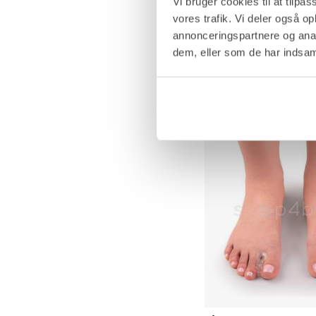
Vi bruger cookies til at tilpas
vores trafik. Vi deler også 
S
L
annonceringspartnere og anal
Blødt Knystebind med 
dem, eller som de har indsaml
par
Beskytter og lindrer ømm
119,95 kr