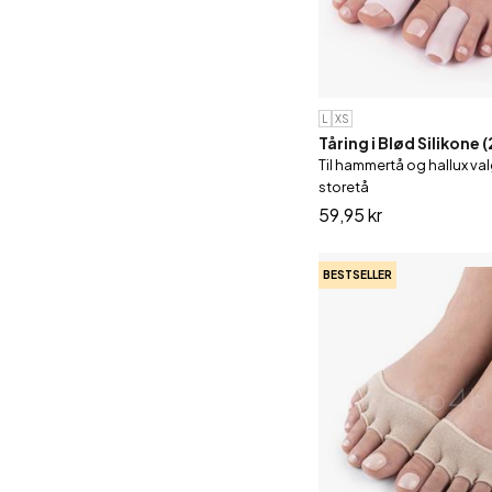
L
XS
Tåring i Blød Silikone (
Til hammertå og hallux v
storetå
59,95 kr
BESTSELLER