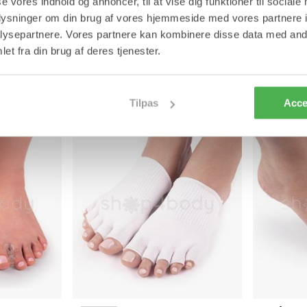
se vores indhold og annoncer, til at vise dig funktioner til sociale
oplysninger om din brug af vores hjemmeside med vores partnere i
XS
S
L
40-45
ysepartnere. Vores partnere kan kombinere disse data med andr
Silikone - 1
Tå Ring med Hætte i Silikone - 2 stk
Forfodsbes
et fra din brug af deres tjenester.
Til ømme fødder og hammertå
Beskyt sart 
e knyster
59,95 kr
99,95 kr
Tilpas
Acce