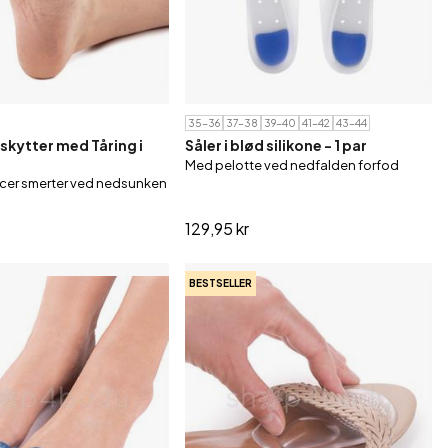
35-36
37-38
39-40
41-42
43-44
kytter med Tåring i
Såler i blød silikone - 1 par
Med pelotte ved nedfalden forfod
er smerter ved nedsunken
129,95 kr
BESTSELLER