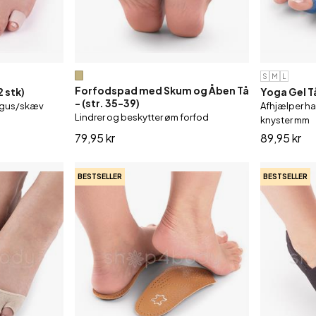
S
M
L
Forfodspad med Skum og Åben Tå
2 stk)
Yoga Gel T
- (str. 35-39)
algus/skæv
Afhjælper ha
Lindrer og beskytter øm forfod
knyster mm
79,95 kr
89,95 kr
BESTSELLER
BESTSELLER