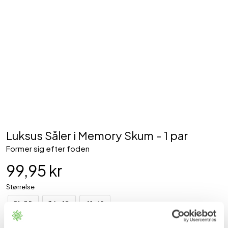
Luksus Såler i Memory Skum - 1 par
Former sig efter foden
99,95 kr
Størrelse
31-35
36-40
41-45