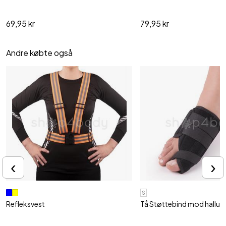
69,95 kr
79,95 kr
Andre købte også
‹
›
S
Refleksvest
Tå Støttebind mod hallux v
Høj synlighed - bliv set fra alle sider
Retter skæv storetå, hallux
ømme..