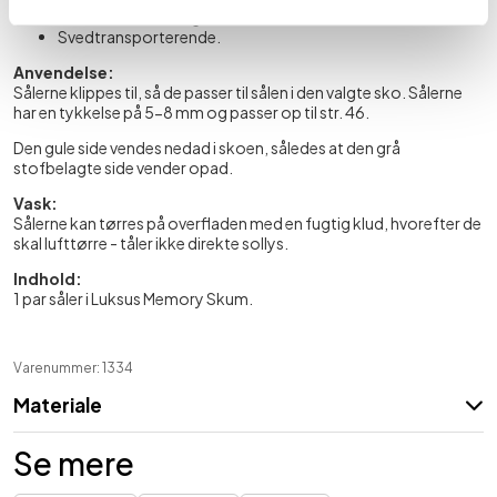
Aflaster hævede og ømme fødder.
Svedtransporterende.
Anvendelse:
Sålerne klippes til, så de passer til sålen i den valgte sko. Sålerne
har en tykkelse på 5-8 mm og passer op til str. 46.
Den gule side vendes nedad i skoen, således at den grå
stofbelagte side vender opad.
Vask:
Sålerne kan tørres på overfladen med en fugtig klud, hvorefter de
skal lufttørre - tåler ikke direkte sollys.
Indhold:
1 par såler i Luksus Memory Skum.
Varenummer: 1334
Materiale
Se mere