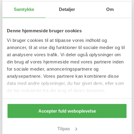
Læg i kurv
Samtykke
Detaljer
Om
På lager
Forventet leveringstid:
1-2 hverdage
Denne hjemmeside bruger cookies
Produktinformation
Vi bruger cookies til at tilpasse vores indhold og
annoncer, til at vise dig funktioner til sociale medier og til
Luksus Såler i Memory Skum er fremstillet i en blød skum, der
at analysere vores trafik. Vi deler også oplysninger om
aflaster foden ved at absorbere stød og giver et behageligt
underlag til smertende fødder.
din brug af vores hjemmeside med vores partnere inden
for sociale medier, annonceringspartnere og
Luksus Såler i Memory Skum er velegnet til hælspore, støtte af
analysepartnere. Vores partnere kan kombinere disse
svang, nedfalden forfod, ømme, hævede fødder og forebygger
overbelastningsskader.
data med andre oplysninger, du har givet dem, eller som
de har indsamlet fra din brug af deres tjenester.
Fordele:
Tilpasser sig fodens naturlige form.
Lindrer smertende fødder.
Accepter fuld weboplevelse
Absorberer stød i hæl og resten af foden.
Aflaster forfoden.
Komfortable og bløde.
Velegnede til sport, stående arbejde og gang.
Tilpas
Støtter svangen.