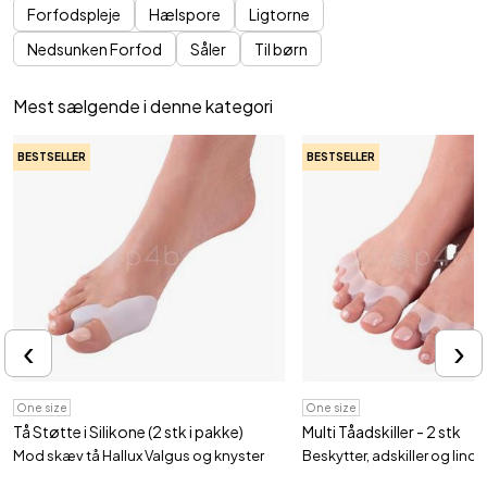
Forfodspleje
Hælspore
Ligtorne
Nedsunken Forfod
Såler
Til børn
Mest sælgende i denne kategori
BESTSELLER
BESTSELLER
‹
›
One size
One size
Tå Støtte i Silikone (2 stk i pakke)
Multi Tåadskiller - 2 stk
Mod skæv tå Hallux Valgus og knyster
Beskytter, adskiller og lindre