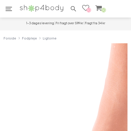
Søg efter produkter
0
0
1-3 dages levering
Fri fragt over 599 kr
Fragt fra 34 kr
Forside
Fodpleje
Ligtorne