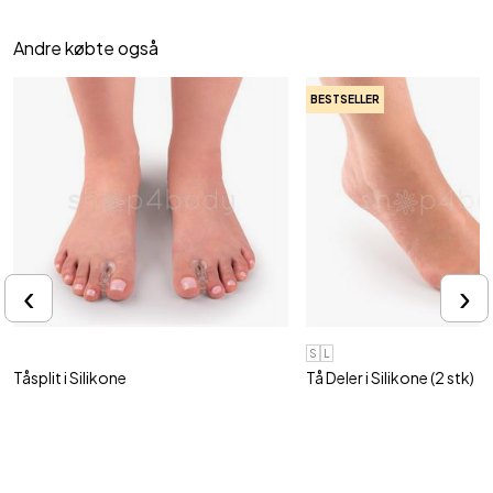
Andre købte også
BESTSELLER
‹
›
S
L
Tåsplit i Silikone
Tå Deler i Silikone (2 stk)
Tåadskiller til skæve og ømme tæer
Mod hallux valgus og skæv 
59,95 kr
59,95 kr