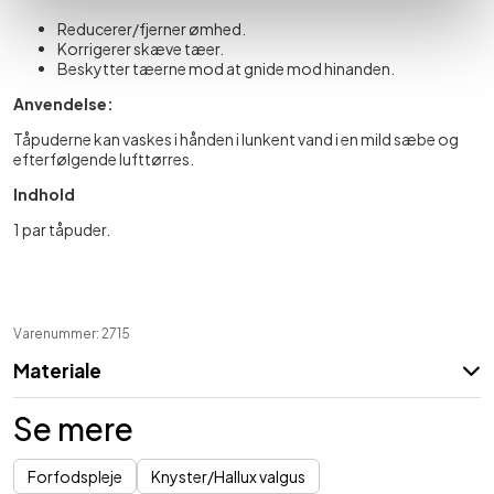
Reducerer/fjerner ømhed.
Korrigerer skæve tæer.
Beskytter tæerne mod at gnide mod hinanden.
Anvendelse:
Tåpuderne kan vaskes i hånden i lunkent vand i en mild sæbe og
efterfølgende lufttørres.
Indhold
1 par tåpuder.
Varenummer: 2715
Materiale
Se mere
Forfodspleje
Knyster/Hallux valgus