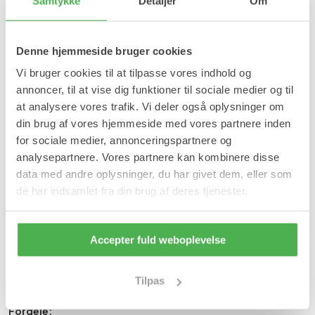
Samtykke
Detaljer
Om
Størrelse
Denne hjemmeside bruger cookies
S
L
Vi bruger cookies til at tilpasse vores indhold og
annoncer, til at vise dig funktioner til sociale medier og til
at analysere vores trafik. Vi deler også oplysninger om
Læg i kurv
din brug af vores hjemmeside med vores partnere inden
På lager
for sociale medier, annonceringspartnere og
analysepartnere. Vores partnere kan kombinere disse
Forventet leveringstid:
1-2 hverdage
data med andre oplysninger, du har givet dem, eller som
Produktinformation
de har indsamlet fra din brug af deres tjenester.
Tåapuder i blød silikone adskiller og beskytter overlappende og
skæve tæer, så de ikke gnider mod hinanden og bliver ømme.
Accepter fuld weboplevelse
Tåpuderne minimerer smerter og skader på tæerne.
Tåpuderne kan også bruges til at korrigere skæve tæer.
Tåpuderne er fremstillet af en fleksibel og hygiejnisk gel, der er
Tilpas
slidstærk og elastisk, så de tilpasser sig den enkelte tå.
Fordele: