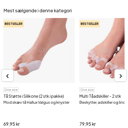
Mest sælgende i denne kategori
BESTSELLER
BESTSELLER
‹
›
One size
One size
Tå Støtte i Silikone (2 stk i pakke)
Multi Tåadskiller - 2 stk
Mod skæv tå Hallux Valgus og knyster
Beskytter, adskiller og lindre
69,95 kr
79,95 kr