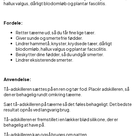
hallux valgus, dårligt blodomløb og plantar fascilitis.
Fordele:
Retter tæerne ud, så du får fine lige tæer.
Giver sunde og smertefrie fødder.
Lindrer hammetå, knyster, krydsede tæer, dårligt
blodomløb, hallux valgus og plantar facscilitis.
Beskytter dine fødder, så du undgår smerter.
Lindrer eksisterende smerter.
Anvendelse:
Tå-adskilleren sættes på en ren og tør fod. Placér adskilleren, så
den er behagelig rundt omkring tæerne.
Sæt tå-adskilleren på tæerne så det føles behageligt. Det bedste
resultat opnås ved langvarig brug.
Tå-adskilleren er fremstillet i en lækker blød silikone, der er
behagelig at have på.
Tå-adskilleren kan også bruges om natten.