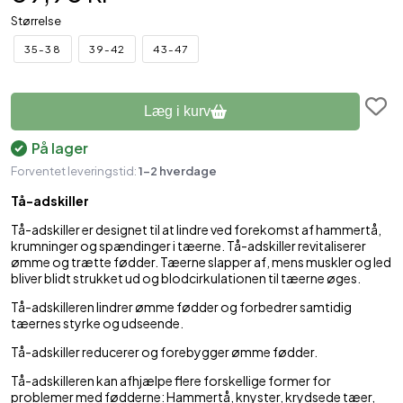
Størrelse
35-38
39-42
43-47
Læg i kurv
På lager
Forventet leveringstid:
1-2 hverdage
Tå-adskiller
Tå-adskiller er designet til at lindre ved forekomst af hammertå,
krumninger og spændinger i tæerne. Tå-adskiller revitaliserer
ømme og trætte fødder. Tæerne slapper af, mens muskler og led
bliver blidt strukket ud og blodcirkulationen til tæerne øges.
Tå-adskilleren lindrer ømme fødder og forbedrer samtidig
tæernes styrke og udseende.
Tå-adskiller reducerer og forebygger ømme fødder.
Tå-adskilleren kan afhjælpe flere forskellige former for
problemer med fødderne: Hammertå, knyster, krydsede tæer,