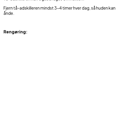
Fjern tå-adskilleren mindst 3-4 timer hver dag, så huden kan
ånde.
Rengøring:
Tå-adskilleren kan bruges mange gange og kan vaskes i lunkent
vand med en mild sæbe.
Varenummer: 185
Se mere
Forfodspleje
Hammertå
Knyster/Hallux valgus
Til børn
Mest sælgende i denne kategori
BESTSELLER
BESTSELLER