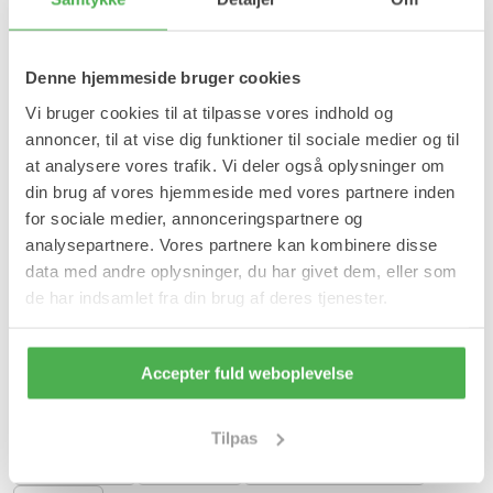
Anvendelse:
Lilletå adskilleren er fremstillet i en blød silikone, der sættes
omkring lilletåen og kan bruges i strømper og sko.
Denne hjemmeside bruger cookies
Lilletå adskilleren kan vaskes i hånden i lunkent vand i en mild
Vi bruger cookies til at tilpasse vores indhold og
sæbe. Lilletå adskilleren skal efterfølgende lufttørres - undgå
annoncer, til at vise dig funktioner til sociale medier og til
direkte sollys.
at analysere vores trafik. Vi deler også oplysninger om
din brug af vores hjemmeside med vores partnere inden
for sociale medier, annonceringspartnere og
analysepartnere. Vores partnere kan kombinere disse
Indhold:
data med andre oplysninger, du har givet dem, eller som
1 par lilletå adskiller i blød silikone.
de har indsamlet fra din brug af deres tjenester.
Varenummer: 1774
Materiale
Accepter fuld weboplevelse
Se mere
Tilpas
Forfodspleje
Hammertå
Knyster/Hallux valgus