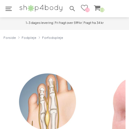
Søg efter produkter
0
0
1-3 dages levering
Fri fragt over 599 kr
Fragt fra 34 kr
Forside
Fodpleje
Forfodspleje