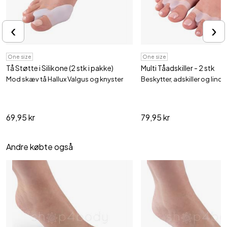
‹
›
One size
One size
Tå Støtte i Silikone (2 stk i pakke)
Multi Tåadskiller - 2 stk
Mod skæv tå Hallux Valgus og knyster
Beskytter, adskiller og lindre
69,95 kr
79,95 kr
Andre købte også