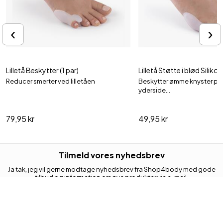
‹
›
Lilletå Beskytter (1 par)
Lilletå Støtte i blød Siliko
Reducer smerter ved lilletåen
Beskytter ømme knyster på
yderside...
79,95 kr
49,95 kr
Tilmeld vores nyhedsbrev
Ja tak, jeg vil gerne modtage nyhedsbrev fra Shop4body med gode
tilbud og information om nye produkter via e-mail.
Jeg kan til enhver tid trække mit samtykke tilbage.
Din e-mail adresse