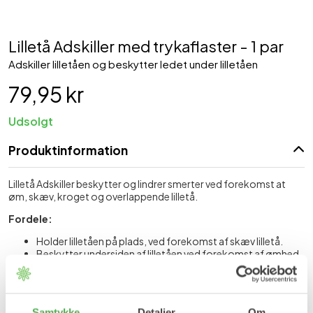
Lilletå Adskiller med trykaflaster - 1 par
Adskiller lilletåen og beskytter ledet under lilletåen
79,95 kr
Udsolgt
Produktinformation
Lilletå Adskiller beskytter og lindrer smerter ved forekomst at
øm, skæv, kroget og overlappende lilletå.
Fordele:
Holder lilletåen på plads, ved forekomst af skæv lilletå.
Beskytter undersiden af lilletåen ved forekomst af ømhed
og ligtorne.
Strækker lilletåen.
Reducerer ømhed i og ved lilletåen.
Reducerer stød og friktion ved lilletåen.
Samtykke
Detaljer
Om