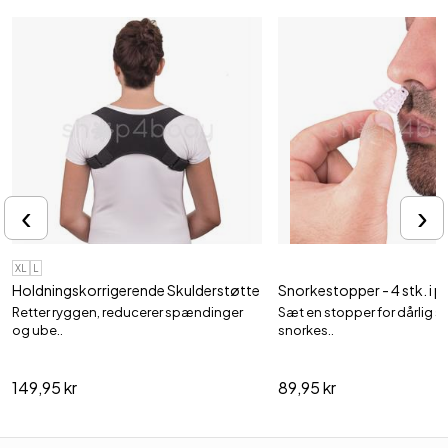
‹
›
XL
L
Holdningskorrigerende Skulderstøtte
Snorkestopper - 4 stk. i 
Retter ryggen, reducerer spændinger
Sæt en stopper for dårlig 
og ube..
snorkes..
149,95 kr
89,95 kr