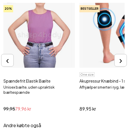
20%
BESTSELLER
‹
›
One size
Spændefrit Elastik Bælte
Akupressur Knæbind - 1 st
Unisex bælte, uden upraktisk
Afhjælper smerter i ryg, læ
bæltespænde
99,95
79,96 kr
89,95 kr
Andre købte også