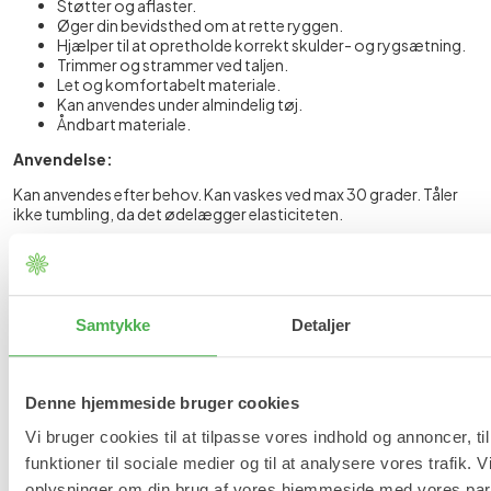
Støtter og aflaster.
Øger din bevidsthed om at rette ryggen.
Hjælper til at opretholde korrekt skulder- og rygsætning.
Trimmer og strammer ved taljen.
Let og komfortabelt materiale.
Kan anvendes under almindelig tøj.
Åndbart materiale.
Anvendelse:
Kan anvendes efter behov. Kan vaskes ved max 30 grader. Tåler
ikke tumbling, da det ødelægger elasticiteten.
Indhold:
1 stk X-Posture undertrøje.
Samtykke
Detaljer
Størrelsesguide
Denne hjemmeside bruger cookies
Vi bruger cookies til at tilpasse vores indhold og annoncer, til
Størrelse
Brystmål i cm
Længde 
funktioner til sociale medier og til at analysere vores trafik. 
oplysninger om din brug af vores hjemmeside med vores part