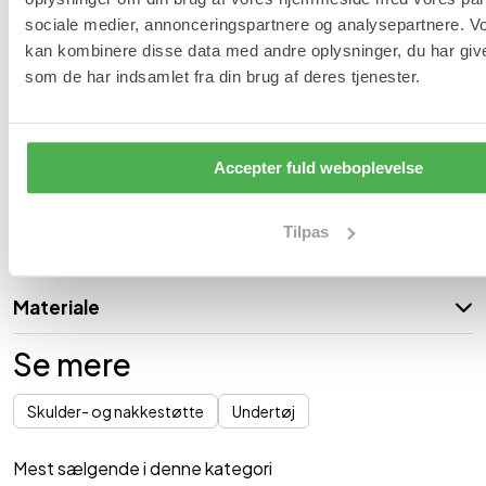
S
62
58
sociale medier, annonceringspartnere og analysepartnere. V
kan kombinere disse data med andre oplysninger, du har give
M
76
58
som de har indsamlet fra din brug af deres tjenester.
L
82
58
Accepter fuld weboplevelse
XL
96
60
XXL
108
60
Tilpas
Varenummer: 1715
Materiale
Se mere
Skulder- og nakkestøtte
Undertøj
Mest sælgende i denne kategori