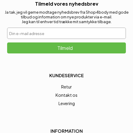
Tilmeld vores nyhedsbrev
Ja tak, jeg vil gerne modtage nyhedsbrev fra Shop4body med gode
tilbud og information om nye produkter via e-mail.
Jeg kan til enhver tid trække mit samtykke tilbage.
Din e-mail adresse
Tilmeld
KUNDESERVICE
Retur
Kontakt os
Levering
INFORMATION