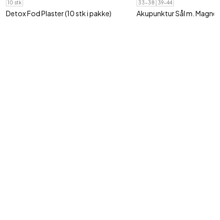
10 stk
33-38
39-44
Detox Fod Plaster (10 stk i pakke)
Akupunktur Sål m. Magnet
Fjern giftstoffer fra kroppen (10 stk. per..
Masserende såler til ømme
85,95 kr
99,95 kr
Tilmeld vores nyhedsbrev
Ja tak, jeg vil gerne modtage nyhedsbrev fra Shop4body med gode
tilbud og information om nye produkter via e-mail.
Jeg kan til enhver tid trække mit samtykke tilbage.
Din e-mail adresse
Tilmeld
KUNDESERVICE