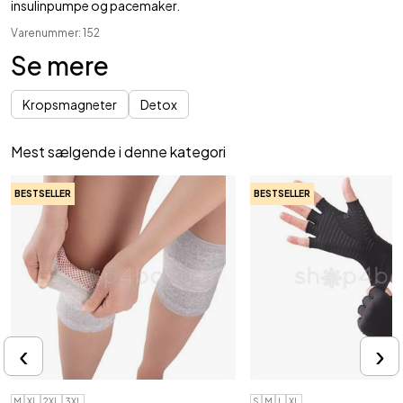
insulinpumpe og pacemaker.
Varenummer: 152
Se mere
Kropsmagneter
Detox
Mest sælgende i denne kategori
BESTSELLER
BESTSELLER
‹
›
M
XL
2XL
3XL
S
M
L
XL