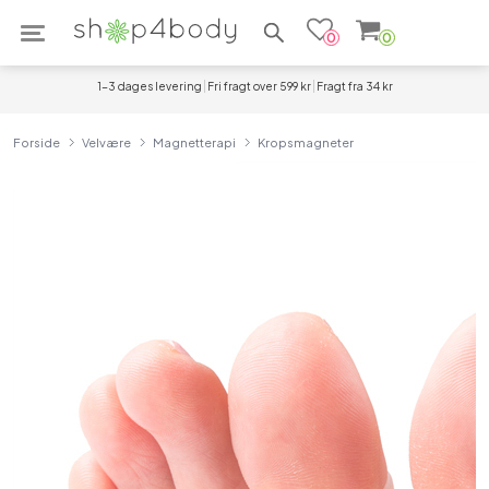
Søg efter produkter
0
0
1-3 dages levering
Fri fragt over 599 kr
Fragt fra 34 kr
Forside
Velvære
Magnetterapi
Kropsmagneter