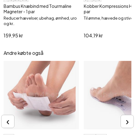
Bambus Knæbind med Tourmaline
Kobber Kompressions Han
Magneter - 1 par
par
Reducer hævelser, ubehag, ømhed, uro
Til ømme, hævede og stive 
og kr..
159,95 kr
104,19 kr
Andre købte også
‹
›