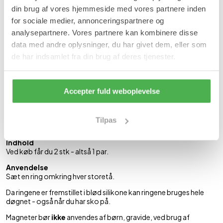
Forventet leveringstid:
1-2 hverdage
din brug af vores hjemmeside med vores partnere inden
Øg stimuleringen af aku-punkterne under tæerne med Slanke
for sociale medier, annonceringspartnere og
Magnet Tåringe og opnå øget effekt af dit vægttab.
analysepartnere. Vores partnere kan kombinere disse
Ringene stimulerer aku-punkter under fødderne, der øger
data med andre oplysninger, du har givet dem, eller som
forbrændingen.
de har indsamlet fra din brug af deres tjenester.
Magnet Ringene er pt. et stort hit rundt om i verden - specielt i
USA.
Accepter fuld weboplevelse
Ringene er fremstillet i klar kirurgisk silikone med en diameter på
2,5 cm med indstøbt 1100 gauss neodyme magnet.
Idet ringene er lavet af silikone, er de strækbare, så alle kan passe
Tilpas
dem.
Indhold
Ved køb får du 2 stk - altså 1 par.
Anvendelse
Sæt en ring omkring hver storetå.
Da ringene er fremstillet i blød silikone kan ringene bruges hele
døgnet - også når du har sko på.
Magneter bør
ikke
anvendes af børn, gravide, ved brug af