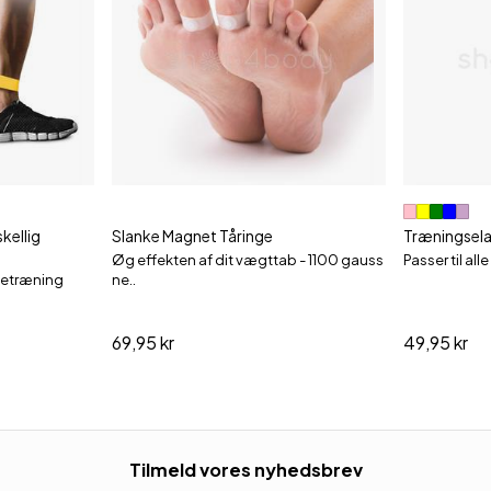
kellig
Slanke Magnet Tåringe
Træningselas
Øg effekten af dit vægttab - 1100 gauss
Passer til all
rketræning
ne..
69,95 kr
49,95 kr
Tilmeld vores nyhedsbrev