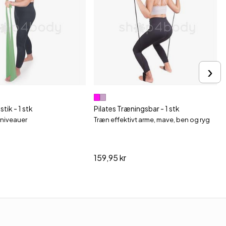
›
tik - 1 stk
Pilates Træningsbar - 1 stk
e niveauer
Træn effektivt arme, mave, ben og ryg
159,95 kr