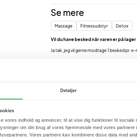
Se mere
Massage
Fitnessudstyr
Detox
Vil du have besked når varen er på lager
Ja tak, jeg vil gerne modtage 1 besked pr. e-m
Detaljer
ookies
se vores indhold og annoncer, til at vise dig funktioner til sociale
BESTSELLER
oplysninger om din brug af vores hjemmeside med vores partnere i
ysepartnere. Vores partnere kan kombinere disse data med andr