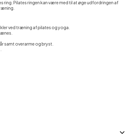
s ring. Pilates ringen kan være med til at øge udfordringen af
træning.
assage
kler ved træning af pilates og yoga.
trænes.
rlår samt overarme og bryst.
.