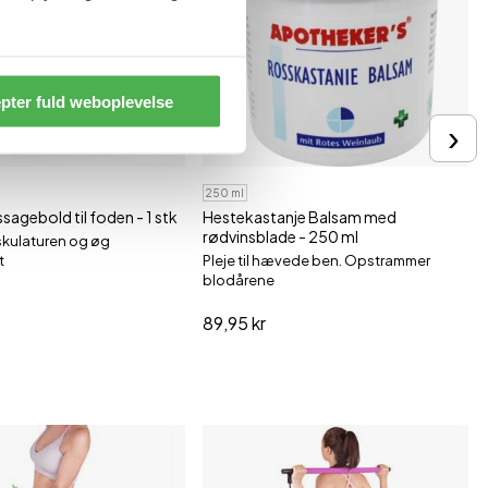
pter fuld weboplevelse
›
250 ml
agebold til foden - 1 stk
Hestekastanje Balsam med
rødvinsblade - 250 ml
kulaturen og øg
t
Pleje til hævede ben. Opstrammer
blodårene
89,95 kr