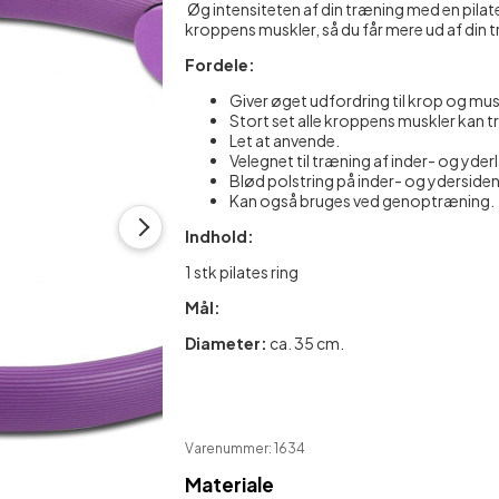
Øg intensiteten af din træning med en pilate
kroppens muskler, så du får mere ud af din 
Økologisk Hudpleje
Skulder- og nakkestøtte
M
Fordele:
Plastre mod ømhed
Støttestrømper
Giver øget udfordring til krop og mus
Stort set alle kroppens muskler kan 
Sæber
Let at anvende.
Velegnet til træning af inder- og yde
Shampoo & balsam
Blød polstring på inder- og ydersiden
Kan også bruges ved genoptræning.
Indhold:
1 stk pilates ring
Mål:
Diameter:
ca. 35 cm.
Varenummer: 1634
Materiale