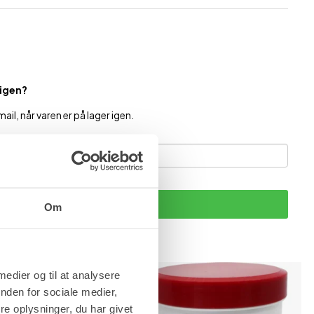
 igen?
ail, når varen er på lager igen.
Tilmeld
Om
 medier og til at analysere
nden for sociale medier,
e oplysninger, du har givet