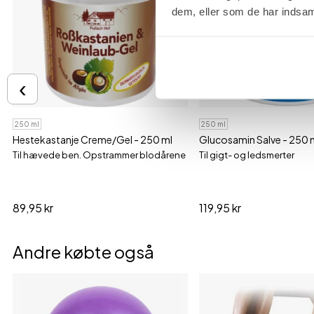
dem, eller som de har indsaml
‹
250 ml
250 ml
Hestekastanje Creme/Gel - 250 ml
Glucosamin Salve - 250 
Til hævede ben. Opstrammer blodårene
Til gigt- og ledsmerter
89,95 kr
119,95 kr
Andre købte også