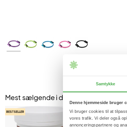
Samtykke
Mest sælgende i denne kategori
Denne hjemmeside bruger c
Vi bruger cookies til at tilpas
BESTSELLER
BESTSELLER
vores trafik. Vi deler også 
annonceringspartnere og anal