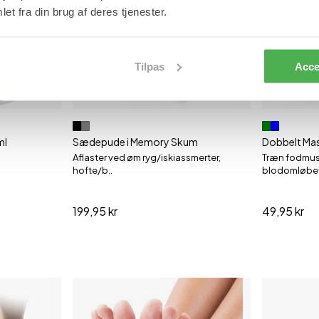
et fra din brug af deres tjenester.
Tilpas
Acce
ml
Sædepude i Memory Skum
Dobbelt Mass
Aflaster ved øm ryg/iskiassmerter,
Træn fodmus
hofte/b..
blodomløbe
199,95 kr
49,95 kr