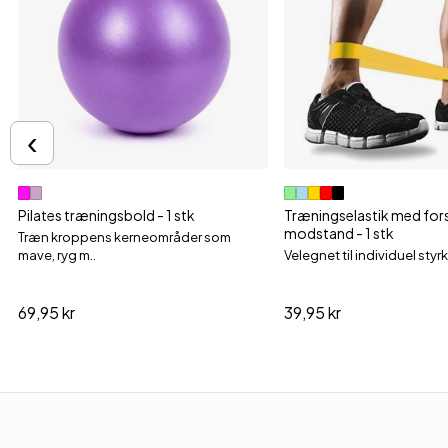
‹
Pilates træningsbold - 1 stk
Træningselastik med fors
modstand - 1 stk
Træn kroppens kerneområder som
mave, ryg m..
Velegnet til individuel sty
69,95 kr
39,95 kr