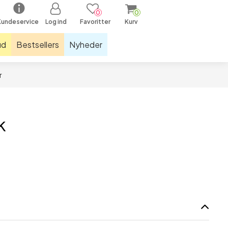
0
0
Kundeservice
Log ind
Favoritter
Kurv
ud
Bestsellers
Nyheder
r
ræningsudstyr & måtter
kelstøtter
olde
k
astikker & sjippetove
tnessudstyr
næbind
øbelys
øbesåler
øbestrømper