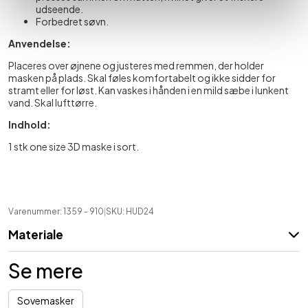
udseende.
Forbedret søvn.
Anvendelse:
Placeres over øjnene og justeres med remmen, der holder
masken på plads. Skal føles komfortabelt og ikke sidder for
stramt eller for løst. Kan vaskes i hånden i en mild sæbe i lunkent
vand. Skal lufttørre.
Indhold:
1 stk one size 3D maske i sort.
Varenummer: 1359
- 910
|
SKU:
HUD24
Materiale
Se mere
Sovemasker