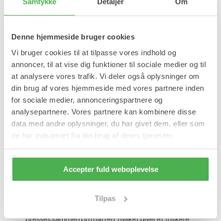
Samtykke
Detaljer
Om
Læg i kurv
Denne hjemmeside bruger cookies
På lager
Vi bruger cookies til at tilpasse vores indhold og
Forventet leveringstid:
1-2 hverdage
annoncer, til at vise dig funktioner til sociale medier og til
Produktinformation
at analysere vores trafik. Vi deler også oplysninger om
din brug af vores hjemmeside med vores partnere inden
3D sovemasken er fremstillet i et lækkert blødt og åndbart
for sociale medier, annonceringspartnere og
materiale. 3D masken er designet til at dække øjnene og er
analysepartnere. Vores partnere kan kombinere disse
samtidig komfortabel, da øjnene frit kan bevæge sig under
data med andre oplysninger, du har givet dem, eller som
masken.
de har indsamlet fra din brug af deres tjenester.
Fordele:
Åndbart og blødt materiale.
Holder lys ude.
Accepter fuld weboplevelse
Komfortabel.
Justerbar rem.
Udformet så øjnene kan bevæge sig under masken.
Tilpas
God plads til næsen.
Øger skønhedssøvnen, da huden i øjenområdet ikke
presses sammen om natten, hvilket giver et friskere