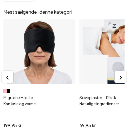
Mest sælgende i denne kategori
‹
›
Migræne Hætte
Soveplaster - 12 stk
Kan køle og varme
Naturlige ingredienser
199,95 kr
69,95 kr