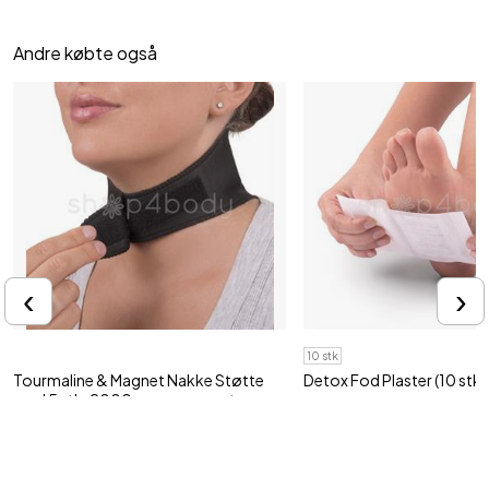
Andre købte også
‹
›
10 stk
Tourmaline & Magnet Nakke Støtte
Detox Fod Plaster (10 stk 
med 5 stk. 2000 gauss magneter
Fjern giftstoffer fra kroppen 
Reducer ømhed med magneter
129,95 kr
85,95 kr