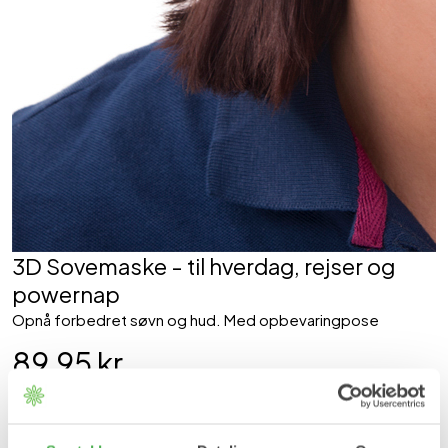
3D Sovemaske - til hverdag, rejser og
powernap
Opnå forbedret søvn og hud. Med opbevaringpose
89,95 kr
Farve: Sort
SORT