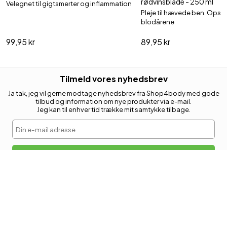
rødvinsblade - 250 ml
Velegnet til gigtsmerter og inflammation
Pleje til hævede ben. Opst
blodårene
99,95 kr
89,95 kr
Tilmeld vores nyhedsbrev
Ja tak, jeg vil gerne modtage nyhedsbrev fra Shop4body med gode
tilbud og information om nye produkter via e-mail.
Jeg kan til enhver tid trække mit samtykke tilbage.
Din e-mail adresse
Tilmeld
KUNDESERVICE
Retur