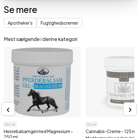
Se mere
Apotheker's
Fugtighedscremer
Mest sælgende i denne kategori
‹
›
250 ml
125 ml
Hestebalsamgel med Magnesium -
Cannabis-Creme - 125 ml
250 ml