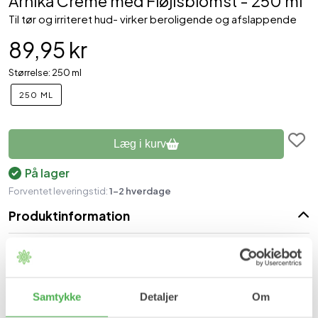
Arnika Creme med Fløjlsblomst - 250 ml
Til tør og irriteret hud- virker beroligende og afslappende
89,95 kr
Størrelse: 250 ml
250 ML
Læg i kurv
På lager
Forventet leveringstid:
1-2 hverdage
Produktinformation
Arnika og fløjlsblomst har i århundreder været kendt for deres
beskyttende effekt. Cremen beskytter effektivt mod
dehydrering af huden og mod skadelige miljøpåvirkninger.
Samtykke
Detaljer
Om
Fordele