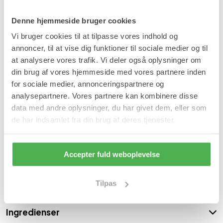
Parabenefri.
Særligt hudvenlig.
Beskytter mod dehydrering.
Denne hjemmeside bruger cookies
Beskytter mod skadelige miljøpåvirkninger.
Vi bruger cookies til at tilpasse vores indhold og
Med E-vitamin og D-panthenol.
Universel hudbeskyttelse.
annoncer, til at vise dig funktioner til sociale medier og til
Plejer og beskytter.
at analysere vores trafik. Vi deler også oplysninger om
Anti-inflammatorisk.
din brug af vores hjemmeside med vores partnere inden
Gør huden blød.
Har en beroligende og afslappende virkning.
for sociale medier, annonceringspartnere og
Velegnet til tør og irriteret hud.
analysepartnere. Vores partnere kan kombinere disse
Anvendelse
data med andre oplysninger, du har givet dem, eller som
de har indsamlet fra din brug af deres tjenester.
Kan anvendes flere gange dagligt. Bør opbevares utilgængeligt
for børn.
Indhold
Accepter fuld weboplevelse
250 ml arnika creme med fløjsblomst.
Tilpas
Varenummer: 1743
- 1666
|
SKU:
HUD100
Ingredienser