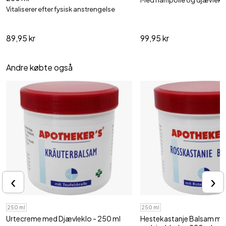
Med hampolie og djævlekl
Vitaliserer efter fysisk anstrengelse
89,95 kr
99,95 kr
Andre købte også
‹
›
250 ml
250 ml
Urtecreme med Djævleklo - 250 ml
Hestekastanje Balsam m