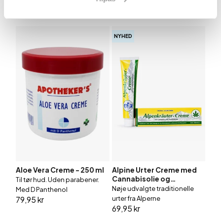
69,95 kr
89,95 kr
miljøpåvirkninger
NYHED
Aloe Vera Creme - 250 ml
Alpine Urter Creme med
Cannabisolie og
Til tør hud. Uden parabener.
Djævleklo - 200 ml
Nøje udvalgte traditionelle
Med D Panthenol
79,95 kr
urter fra Alperne
69,95 kr