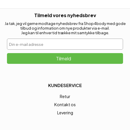
Tilmeld vores nyhedsbrev
Ja tak, jeg vil gerne modtage nyhedsbrev fra Shop4body med gode
tilbud og information om nye produkter via e-mail.
Jeg kan til enhver tid trække mit samtykke tilbage.
Din e-mail adresse
Tilmeld
KUNDESERVICE
Retur
Kontakt os
Levering