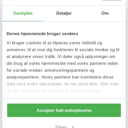
led samt gigtsmerter
hænder, fødder, knæ og
89,95 kr
89,95 kr
albuer
Samtykke
Detaljer
Om
Denne hjemmeside bruger cookies
Vi bruger cookies til at tilpasse vores indhold og
annoncer, til at vise dig funktioner til sociale medier og til
at analysere vores trafik. Vi deler også oplysninger om
din brug af vores hjemmeside med vores partnere inden
for sociale medier, annonceringspartnere og
analysepartnere. Vores partnere kan kombinere disse
data med andre oplysninger, du har givet dem, eller som
de har indsamlet fra din brug af deres tjenester.
Tea Tree Oli Creme - 250
Morgenfrue Creme med
Accepter fuld weboplevelse
ml
Arnika - 250 ml
Bakteriehæmmende - med
Beskytter mod dehydrering
vitamin E
og skadelige
Tilpas