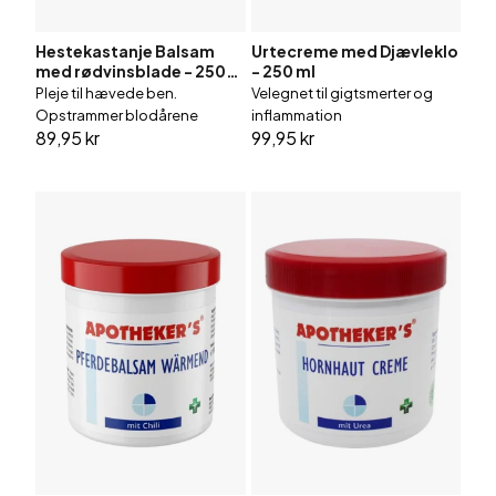
Hestekastanje Balsam
Urtecreme med Djævleklo
med rødvinsblade - 250
- 250 ml
ml
Pleje til hævede ben.
Velegnet til gigtsmerter og
Opstrammer blodårene
inflammation
89,95 kr
99,95 kr