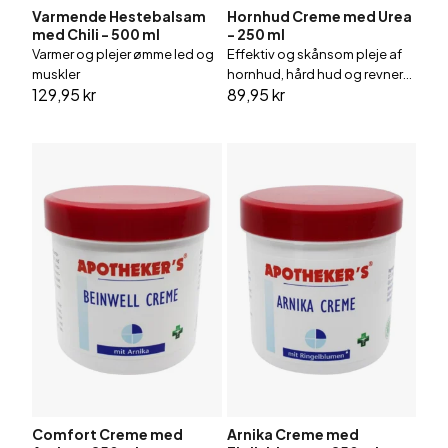
Varmende Hestebalsam
Hornhud Creme med Urea
med Chili - 500 ml
- 250 ml
Varmer og plejer ømme led og
Effektiv og skånsom pleje af
muskler
hornhud, hård hud og revner
129,95 kr
89,95 kr
på fødderne
Comfort Creme med
Arnika Creme med