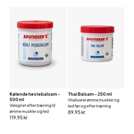
Kølende hestebalsam -
Thai Balsam - 250 ml
500 ml
Vitaliserer ømme muskler og
Velegnet efter træning til
led før og efter træning
ømme muskler og led
89,95 kr
119,95 kr