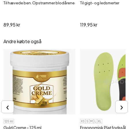
Til hævede ben. Opstrammer blodårene
Til gigt- og ledsmerter
89,95 kr
119,95 kr
Andre købte også
‹
›
125 ml
XS
S
M
L
XL
Guld Creme - 125 ml
Ergonomisk Platfodssål til