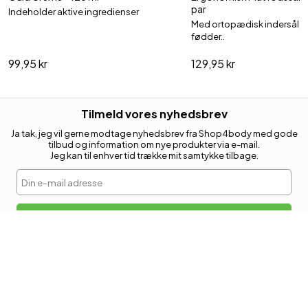
par
Indeholder aktive ingredienser
Med ortopædisk indersål, d
fødder..
99,95 kr
129,95 kr
Tilmeld vores nyhedsbrev
Ja tak, jeg vil gerne modtage nyhedsbrev fra Shop4body med gode
tilbud og information om nye produkter via e-mail.
Jeg kan til enhver tid trække mit samtykke tilbage.
Din e-mail adresse
Tilmeld
KUNDESERVICE
Retur