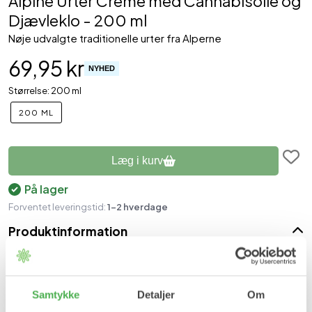
Alpine Urter Creme med Cannabisolie og
Djævleklo - 200 ml
Nøje udvalgte traditionelle urter fra Alperne
69,95 kr
NYHED
Størrelse: 200 ml
200 ML
Læg i kurv
På lager
Forventet leveringstid:
1-2 hverdage
Produktinformation
Alpine urter creme med cannabisolie og djævleklo er velegnet til
træt, ømme og infiltrerede muskler og led.
Samtykke
Detaljer
Om
Fordele