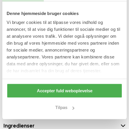
Velegnet til ømme og trætte muskler og led.
Velegnet til sport- og refleksmassage.
Denne hjemmeside bruger cookies
Optimal blanding af nøje udvalgte traditionelle urter fra
Alperne.
Vi bruger cookies til at tilpasse vores indhold og
Virker forfriskende og afslappende på trætte, ømme og
annoncer, til at vise dig funktioner til sociale medier og til
betændte dele af kroppen.
Fremstillet i Tyskland.
at analysere vores trafik. Vi deler også oplysninger om
Velegnet efter fysisk anstrengelse.
din brug af vores hjemmeside med vores partnere inden
Plejer og fugter tør og følsom hud.
for sociale medier, annonceringspartnere og
Blødgør og efterlader huden blød og elastisk.
Øger blodgennemstrømningen.
analysepartnere. Vores partnere kan kombinere disse
Velegnet til ømme muskler og gigt.
data med andre oplysninger, du har givet dem, eller som
Anvendelse
de har indsamlet fra din brug af deres tjenester.
Anvendes efter behov. Opbevares utilgængeligt for børn.
Indhold
Accepter fuld weboplevelse
200 ml alpine urter creme med cannabisolie og djævleklo.
Tilpas
Varenummer: 2835
- 4538
|
SKU:
HUD62
Ingredienser