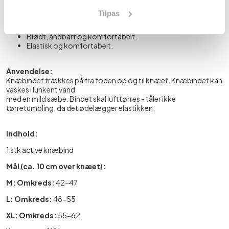
Giver kompression til knæet.
Tilpas
Øger blodgennemstrømningen i knæet, der øger
restitutionen.
Blødt, åndbart og komfortabelt.
Elastisk og komfortabelt.
Anvendelse:
Knæbindet trækkes på fra foden op og til knæet. Knæbindet kan
vaskes i lunkent vand
med en mild sæbe. Bindet skal lufttørres - tåler ikke
tørretumbling, da det ødelægger elastikken.
Indhold:
1 stk active knæbind
Mål (ca. 10 cm over knæet):
M: Omkreds:
42-47
L: Omkreds:
48-55
XL: Omkreds:
55-62