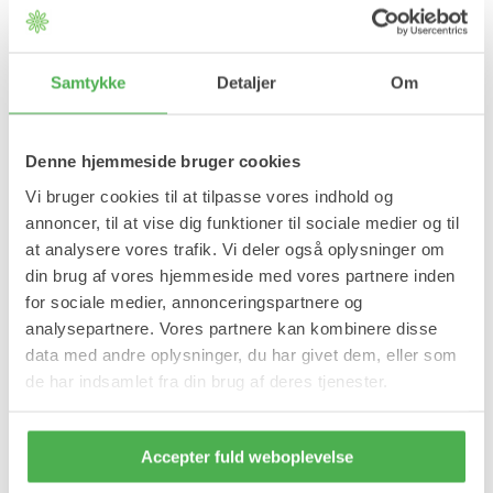
SORT/LILLA
Størrelse
Samtykke
Detaljer
Om
M
L
XL
Denne hjemmeside bruger cookies
Læg i kurv
Vi bruger cookies til at tilpasse vores indhold og
På lager
annoncer, til at vise dig funktioner til sociale medier og til
at analysere vores trafik. Vi deler også oplysninger om
Forventet leveringstid:
1-2 hverdage
din brug af vores hjemmeside med vores partnere inden
Produktinformation
for sociale medier, annonceringspartnere og
analysepartnere. Vores partnere kan kombinere disse
Active knæbind er velegnet til aktive knæ.
data med andre oplysninger, du har givet dem, eller som
de har indsamlet fra din brug af deres tjenester.
Fordele:
Velegnet til sportsaktiviteter og hverdagsbrug.
Designet til forstuvninger, hævede, stive, svage eller
Accepter fuld weboplevelse
tilskadekomne knæ.
Beskytter knæet.