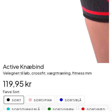
Active Knæbind
Velegnet til løb, crossfit, vægttræning, fitness mm
119,95 kr
Farve: Sort
SORT
SORT/PINK
SORT/BLÅ
SORT/TURKISBLÅ
SORT/GRØN
SORT/RØD