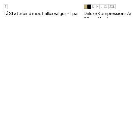
S
S
M
L
XL
2XL
Tå Støttebind mod hallux valgus - 1 par
Deluxe Kompressions Ank
30 mmHg - 1 par
Retter skæv storetå, hallux valgus og
ømme..
Velegnet til skadede, øm
ankle..
139,95 kr
119,95 kr
Tilmeld vores nyhedsbrev
Ja tak, jeg vil gerne modtage nyhedsbrev fra Shop4body med gode
tilbud og information om nye produkter via e-mail.
Jeg kan til enhver tid trække mit samtykke tilbage.
Din e-mail adresse
Tilmeld