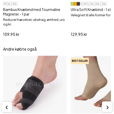
M
XL
3XL
S
M
L
XL
2XL
3XL
Bambus Knæbind med Tourmaline
Ultra Soft Knæbind - 1 stk
Magneter - 1 par
Velegnet til alle former for a
Reducer hævelser, ubehag, ømhed, uro
og kr..
159,95 kr
129,95 kr
Andre købte også
BESTSELLER
‹
›