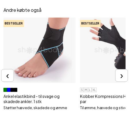
Andre købte også
BESTSELLER
BESTSELLER
‹
›
S
M
L
XL
Ankel elastikbind - til svage og
Kobber Kompressions Han
skadede ankler. 1 stk
par
Støtter hævede, skadede og ømme
Til ømme, hævede og stive 
ankler
99,95 kr
104,19 kr