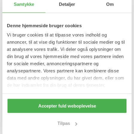
Samtykke
Detaljer
Om
Størrelse
Denne hjemmeside bruger cookies
S/M (35-38)
L/XL 39-43
(SORT)
(SORT)
Vi bruger cookies til at tilpasse vores indhold og
annoncer, til at vise dig funktioner til sociale medier og til
at analysere vores trafik. Vi deler også oplysninger om
Læg i kurv
din brug af vores hjemmeside med vores partnere inden
for sociale medier, annonceringspartnere og
På lager
analysepartnere. Vores partnere kan kombinere disse
Forventet leveringstid:
1-2 hverdage
data med andre oplysninger, du har givet dem, eller som
Produktinformation
de har indsamlet fra din brug af deres tjenester.
Kompressions ankelstrømper er til dig, der ikke ønsker tryk på
lægmuskulaturen. Strømpen reducerer hævelser samt muskel-
Accepter fuld weboplevelse
og senespændinger.
Fordele:
Tilpas
Åndbare.
Svedabsorberende.