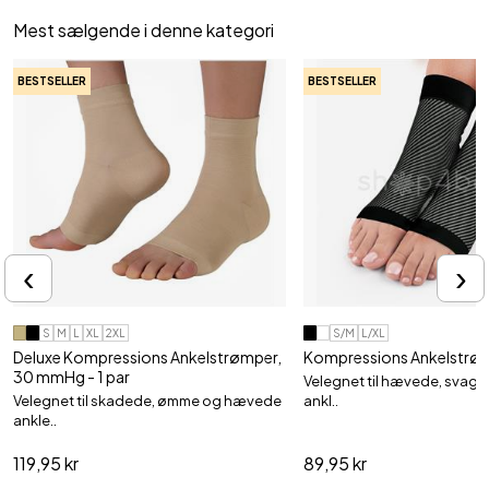
Mest sælgende i denne kategori
BESTSELLER
BESTSELLER
‹
›
S
M
L
XL
2XL
S/M
L/XL
Deluxe Kompressions Ankelstrømper,
Kompressions Ankelstrømp
30 mmHg - 1 par
Velegnet til hævede, svag
Velegnet til skadede, ømme og hævede
ankl..
ankle..
119,95 kr
89,95 kr