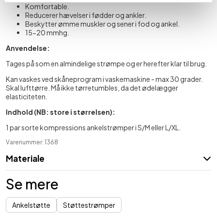
Komfortable.
Reducerer hævelser i fødder og ankler.
Beskytter ømme muskler og sener i fod og ankel.
15-20 mmhg.
Anvendelse:
Tages på som en almindelige strømpe og er herefter klar til brug.
Kan vaskes ved skåneprogram i vaskemaskine - max 30 grader.
Skal lufttørre. Må ikke tørretumbles, da det ødelægger
elasticiteten.
Indhold (NB: store i størrelsen):
1 par sorte kompressions ankelstrømper i S/M eller L/XL.
Varenummer: 1368
Materiale
Se mere
Ankelstøtte
Støttestrømper