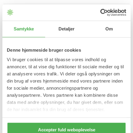
Kompressionsstrømper med tourmaline giver øget velvære i
fødderne, da magnetfibrene aktiverer kroppens molekyler, og
derved fremmer restitutionen i fødderne. Helsesokkerne
stimulerer fodens reflekszoner/akupunkturpunkter, så
mikrocirkulationen i foden fremmes.
Samtykke
Detaljer
Om
Fordele:
Denne hjemmeside bruger cookies
Åndbare.
Komfortable.
Vi bruger cookies til at tilpasse vores indhold og
Anti-bakterielle.
annoncer, til at vise dig funktioner til sociale medier og til
Øger blodgennemstrømningen.
at analysere vores trafik. Vi deler også oplysninger om
Tekstil med indvævet infrarøde magneter, der forbedrer
fodens sundhed.
din brug af vores hjemmeside med vores partnere inden
Anti-slip belægning.
for sociale medier, annonceringspartnere og
frigiver 88% infrarøde anioner pr. kubikcentimeter.
analysepartnere. Vores partnere kan kombinere disse
20-25 mmhg.
data med andre oplysninger, du har givet dem, eller som
Anvendelse:
de har indsamlet fra din brug af deres tjenester.
Strømperne tages på, som almindelige strømper og bruges efter
behov. Kan vaskes ved max 30 grader skånevask. Tåler ikke
tørretumbling.
Accepter fuld weboplevelse