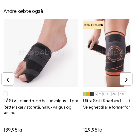
Andre købte også
BESTSELLER
‹
›
S
S
M
L
XL
2XL
3XL
Tå Støttebind mod hallux valgus - 1 par
Ultra Soft Knæbind - 1 stk
Retter skæv storetå, hallux valgus og
Velegnet til alle former for a
ømme..
139,95 kr
129,95 kr