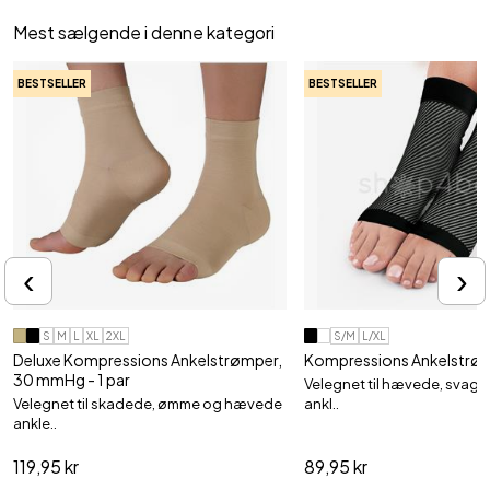
Mest sælgende i denne kategori
BESTSELLER
BESTSELLER
‹
›
S
M
L
XL
2XL
S/M
L/XL
Deluxe Kompressions Ankelstrømper,
Kompressions Ankelstrømp
30 mmHg - 1 par
Velegnet til hævede, svag
Velegnet til skadede, ømme og hævede
ankl..
ankle..
119,95 kr
89,95 kr