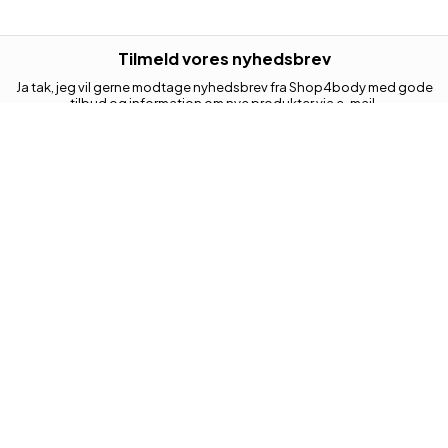
Tilmeld vores nyhedsbrev
Ja tak, jeg vil gerne modtage nyhedsbrev fra Shop4body med gode
tilbud og information om nye produkter via e-mail.
Jeg kan til enhver tid trække mit samtykke tilbage.
Din e-mail adresse
Tilmeld
KUNDESERVICE
Retur
Kontakt os
Levering