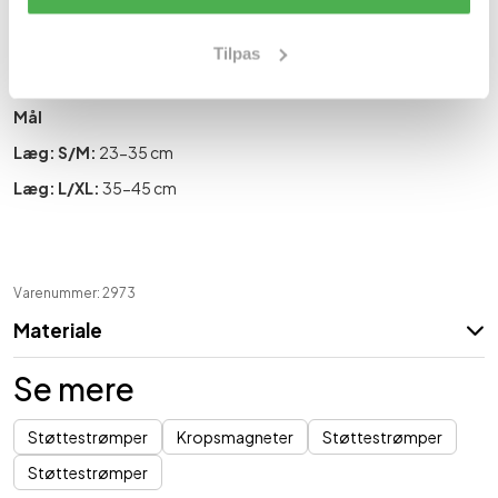
Skal vende med dupperne ind mod foden.
Indhold:
Tilpas
1 par lange kompressionsstrømper med tourmaline.
Mål
Læg:
S/M:
23-35 cm
Læg:
L/XL:
35-45 cm
Varenummer: 2973
Materiale
Se mere
Støttestrømper
Kropsmagneter
Støttestrømper
Støttestrømper