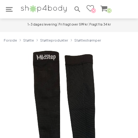
Søg efter produkter
0
0
1-3 dages levering
Fri fragt over 599 kr
Fragt fra 34 kr
Forside
Støtte
Støtteprodukter
Støttestrømper