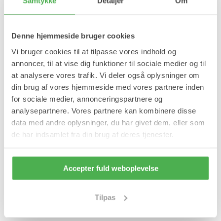
Samtykke
Detaljer
Om
Velegnet til hovedpine og migræne.
Virker kølende ved feber.
Velegnet til ømme bihuler.
Kan køle og varme.
Denne hjemmeside bruger cookies
Gel-indsats.
Let at anvende.
Vi bruger cookies til at tilpasse vores indhold og
Fleksibel.
annoncer, til at vise dig funktioner til sociale medier og til
Anvendelse
at analysere vores trafik. Vi deler også oplysninger om
din brug af vores hjemmeside med vores partnere inden
Koldt kompres:
Sæt produktet i køleskabet eller i fryseren.
for sociale medier, annonceringspartnere og
Varmt kompres:
Varm hætten i mikrobølgeovnen, lav effekt.
analysepartnere. Vores partnere kan kombinere disse
Hvis hætten er for varm, så lad den afkøle 1-2 minutter før brug.
data med andre oplysninger, du har givet dem, eller som
Indhold
de har indsamlet fra din brug af deres tjenester.
1 stk migræne hætte.
Mål:
22*17*3cm
Accepter fuld weboplevelse
Hovedstørrelse:
ca. 42-65
Tilpas