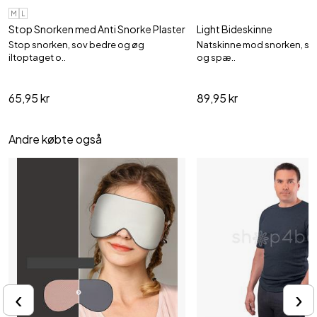
M
L
Stop Snorken med Anti Snorke Plaster
Light Bideskinne
Stop snorken, sov bedre og øg
Natskinne mod snorken, s
iltoptaget o..
og spæ..
65,95 kr
89,95 kr
Andre købte også
‹
›