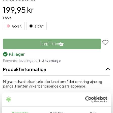
199,95 kr
Farve
ROSA
SORT
Læg i kurv
På lager
Forventet leveringstid:
1-2 hverdage
Produktinformation
Migræne hætte kan køle eller lune i området omkring øjne og
pande. Hætten virker beroligende og afslappende.
Fordele
Velegnet til hævede øjne.
Spændinger og ømhed.
Afstressende.