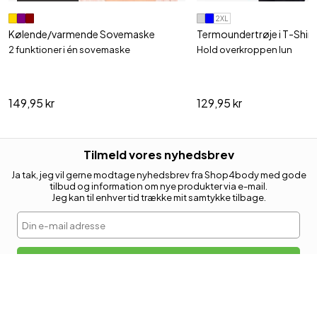
2XL
Kølende/varmende Sovemaske
Termoundertrøje i T-Shirt 
2 funktioner i én sovemaske
Hold overkroppen lun
149,95 kr
129,95 kr
Tilmeld vores nyhedsbrev
Ja tak, jeg vil gerne modtage nyhedsbrev fra Shop4body med gode
tilbud og information om nye produkter via e-mail.
Jeg kan til enhver tid trække mit samtykke tilbage.
Din e-mail adresse
Tilmeld