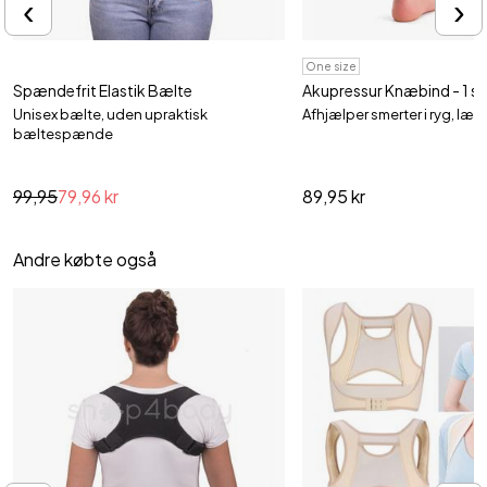
‹
›
One size
Spændefrit Elastik Bælte
Akupressur Knæbind - 1 st
Unisex bælte, uden upraktisk
Afhjælper smerter i ryg, læ
bæltespænde
99,95
79,96 kr
89,95 kr
Andre købte også