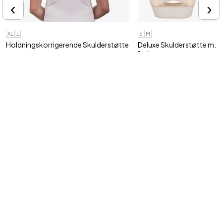
‹
›
XL
L
S
M
Holdningskorrigerende Skulderstøtte
Deluxe Skulderstøtte m. lø
1 stk
Retter ryggen, reducerer spændinger
og ube..
Ryg- og skulderstøtte til b
149,95 kr
169,95 kr
Tilmeld vores nyhedsbrev
Ja tak, jeg vil gerne modtage nyhedsbrev fra Shop4body med gode
tilbud og information om nye produkter via e-mail.
Jeg kan til enhver tid trække mit samtykke tilbage.
Din e-mail adresse
Tilmeld