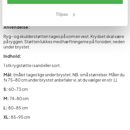
Åndbart materiale.
Holder skuldre og øvre del af ryggen i rette position.
Reducerer spændinger og hovedpine.
Tilpas
Giver en flot og korrekt positur.
Anvendelse:
Ryg- og skulderstøtten tages på som en vest. Krydset skal være
på ryggen. Støtten lukkes med hæftningerne på forsiden, neden
under brystet.
Indhold:
1 stk rygstøtte i sand eller sort.
Mål:
(målet tages lige under brystet. NB. små størrelser. Måler du
fx 75-80 cm under brystet anbefaler vi, at du vælger en str. L).
S:
60-73 cm
M:
74-80 cm
L:
80-85 cm
XL:
85-95 cm