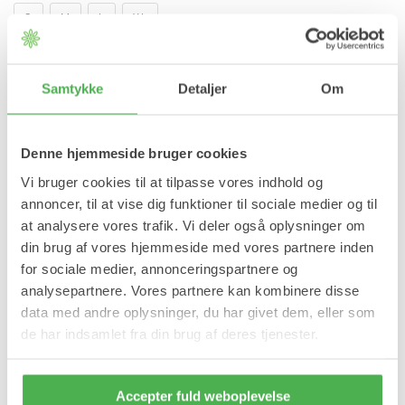
S
M
L
XL
Læg i kurv
Samtykke
Detaljer
Om
På lager
Forventet leveringstid:
1-2 hverdage
Denne hjemmeside bruger cookies
Produktinformation
Vi bruger cookies til at tilpasse vores indhold og
annoncer, til at vise dig funktioner til sociale medier og til
Ryg- og skulderstøtten hjælper med at holde skuldrene i korrekt
at analysere vores trafik. Vi deler også oplysninger om
position, så du får en korrekt holdning.
din brug af vores hjemmeside med vores partnere inden
Dine skuldre vil nænsomt, men sikkert blive holdt på plads, så en
for sociale medier, annonceringspartnere og
rank og flot holdning opnås.
analysepartnere. Vores partnere kan kombinere disse
Ryg- og skulderstøtten giver optimal position for skuldre og
data med andre oplysninger, du har givet dem, eller som
øvre ryg, og reducerer dermed spændinger, dårlig holdning og
de har indsamlet fra din brug af deres tjenester.
hovedpine.
Fordele:
Behagelig og ergonomisk.
Accepter fuld weboplevelse