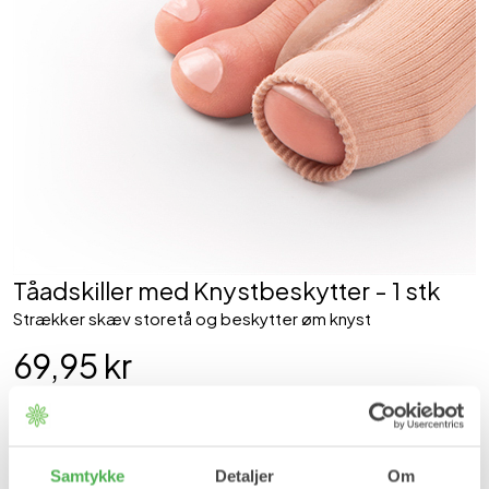
Tåadskiller med Knystbeskytter - 1 stk
Strækker skæv storetå og beskytter øm knyst
69,95 kr
Størrelse
S (35-39)
L (40-44)
Samtykke
Detaljer
Om