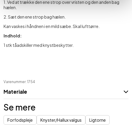
1. Ved at trække den ene strop over vristen og den anden bag
hælen.
2. Sæt den ene strop bag hælen.
Kan vaskes i håndnen i en mild sæbe. Skal lufttørre.
Indhold:
1 stk tåadskiller med knystbeskytter.
Varenummer: 1754
Materiale
Se mere
Forfodspleje
Knyster/Hallux valgus
Ligtorne