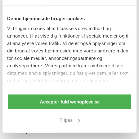
Læg i kurv
På lager
Denne hjemmeside bruger cookies
Forventet leveringstid:
1-2 hverdage
Vi bruger cookies til at tilpasse vores indhold og
annoncer, til at vise dig funktioner til sociale medier og til
Produktinformation
at analysere vores trafik. Vi deler også oplysninger om
din brug af vores hjemmeside med vores partnere inden
Tåadskiller med knystbeskytter adskiller storetåen fra 2. tåen og
for sociale medier, annonceringspartnere og
givet et let træk i storetåen samtidig med at knysten beskyttes
mod friktion og stød.
analysepartnere. Vores partnere kan kombinere disse
data med andre oplysninger, du har givet dem, eller som
Fordele:
de har indsamlet fra din brug af deres tjenester.
Knystbeskytter beskytter knysten.
Lindrer eksisterende smerter fra knyster, slid og hård hud.
Retter skånsomt storetåen ud, så du opnår smertefrie,
sunde og flotte tæer.
Accepter fuld weboplevelse
Unikt design.
Komfortabelt.
Tilpas
Anvendelse:
Kan bæres på 2 måder: