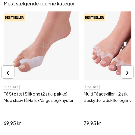
Mest sælgende i denne kategori
BESTSELLER
BESTSELLER
‹
›
One size
One size
Tå Støtte i Silikone (2 stk i pakke)
Multi Tåadskiller - 2 stk
Mod skæv tå Hallux Valgus og knyster
Beskytter, adskiller og lindre
69,95 kr
79,95 kr