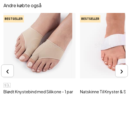
Andre købte også
BESTSELLER
BESTSELLER
‹
›
S
L
Blødt Knystebind med Silikone - 1 par
Natskinne Til Knyster & S
Beskytter og lindrer ømme knyster
Retter skæv storetå, ømme 
hallu..
119,95 kr
99,95 kr