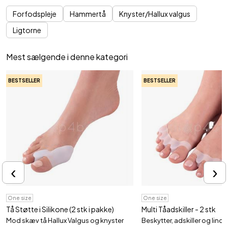
Forfodspleje
Hammertå
Knyster/Hallux valgus
Ligtorne
Mest sælgende i denne kategori
BESTSELLER
BESTSELLER
‹
›
One size
One size
Tå Støtte i Silikone (2 stk i pakke)
Multi Tåadskiller - 2 stk
Mod skæv tå Hallux Valgus og knyster
Beskytter, adskiller og lindre