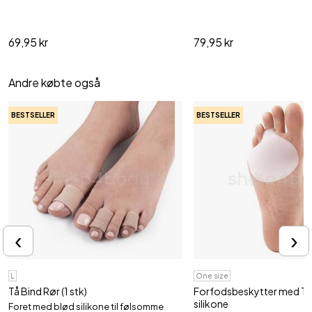
69,95 kr
79,95 kr
Andre købte også
BESTSELLER
BESTSELLER
‹
›
L
One size
Tå Bind Rør (1 stk)
Forfodsbeskytter med Tår
silikone
Foret med blød silikone til følsomme