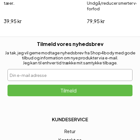
tæer..
Undgå/reducer smerter ve
forfod
39,95 kr
79,95 kr
Tilmeld vores nyhedsbrev
Ja tak, jeg vil gerne modtage nyhedsbrev fra Shop4body med gode
tilbud og information om nye produkter via e-mail.
Jeg kan til enhver tid trække mit samtykke tilbage.
Din e-mail adresse
Tilmeld
KUNDESERVICE
Retur