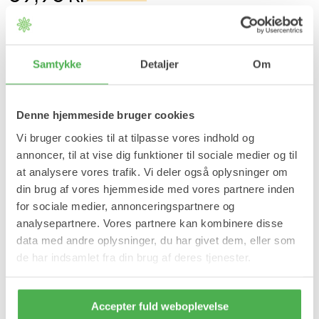
Størrelse
S
M
L
Samtykke
Detaljer
Om
Læg i kurv
Denne hjemmeside bruger cookies
På lager
Forventet leveringstid:
1-2 hverdage
Vi bruger cookies til at tilpasse vores indhold og
annoncer, til at vise dig funktioner til sociale medier og til
Produktinformation
at analysere vores trafik. Vi deler også oplysninger om
din brug af vores hjemmeside med vores partnere inden
Tå deler i silikone er fremstillet i en blød silikone, der er velegnet til
for sociale medier, annonceringspartnere og
brug ved hammertå, overlappende tæer og hallux valgus/skæv
storetå.
analysepartnere. Vores partnere kan kombinere disse
data med andre oplysninger, du har givet dem, eller som
Tå deleren sørger for at holde storetåen på plads samtidig med,
at den retter 2. tåen ud.
de har indsamlet fra din brug af deres tjenester.
Fordele:
Reducerer smerter ved overlappende tæer.
Accepter fuld weboplevelse
Sørger for at holde storetåen på plads ved forekomst af