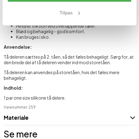
hallux valgus/skæv storetå.
Reducerer smerter i storetåen.
Tilpas
Strækker 2. tåen ved forekomst af hammertå.
Reducerer smerter forbundet med hammertå.
Hindrer friktion ved overlappende tæer.
Blød og behagelig - god komfort.
Kan bruges i sko.
Anvendelse:
Tå deleren sættes på 2. tåen, så det føles behageligt. Sørg for, at
den brede del af tå deleren vender ind mod storetåen.
Tå deleren kan anvendes på storetåen, hvis det føles mere
behageligt.
Indhold:
1 par one size silikone tå delere.
Varenummer: 259
Materiale
Se mere