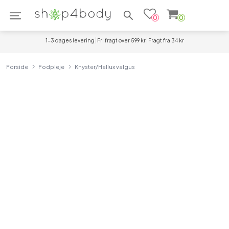
Søg efter produkter
0
0
1-3 dages levering
Fri fragt over 599 kr
Fragt fra 34 kr
Forside
Fodpleje
Knyster/Hallux valgus