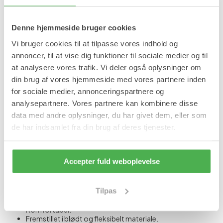
40-45
(BEGGE FØDDER)
Denne hjemmeside bruger cookies
Vi bruger cookies til at tilpasse vores indhold og
Læg i kurv
annoncer, til at vise dig funktioner til sociale medier og til
at analysere vores trafik. Vi deler også oplysninger om
På lager
din brug af vores hjemmeside med vores partnere inden
Forventet leveringstid:
1-2 hverdage
for sociale medier, annonceringspartnere og
Produktinformation
analysepartnere. Vores partnere kan kombinere disse
data med andre oplysninger, du har givet dem, eller som
Forfodsbeskytterbind reducerer fodens tryk på forfoden og
de har indsamlet fra din brug af deres tjenester.
virker stødabsorberende ved gang og løb.
Fordele:
Accepter fuld weboplevelse
Støtter forfoden.
Virker stødabsorberende og trykaflastende ved gang og
løb.
Tilpas
Velegnet ved forekomst af ligtorne og hård hud.
Velegnet til nedsunken forfod.
Komfortabel.
Fremstillet i blødt og fleksibelt materiale.