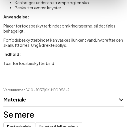
Kan bruges under en strømpe og i en sko.
Beskytter ømme knyster.
Anvendelse:
Placer forfodsbeskytterbindet omkring tæerne, så det føles
behageligt.
Forfodsbeskytterbindet kan vaskes i lunkent vand, hvorefter den
skal lufttørres. Ungå direkte sollys.
Indhold:
1 par forfodsbeskytterbind.
Varenummer: 1410
- 1033
|
SKU:
FOD56-2
Materiale
Se mere
Forfodspleje
Knyster/Hallux valgus