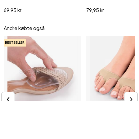
69,95 kr
79,95 kr
Andre købte også
BESTSELLER
‹
›
L
GEL forfodspelotte - 2 stk
Forfodsbeskytterbind - 1 
Lindrer og beskytter ved nedsunken
Beskyt sart og øm forfod
forfod