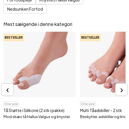
Nedsunken Forfod
Mest sælgende i denne kategori
BESTSELLER
BESTSELLER
‹
›
One size
One size
Tå Støtte i Silikone (2 stk i pakke)
Multi Tåadskiller - 2 stk
Mod skæv tå Hallux Valgus og knyster
Beskytter, adskiller og lindre