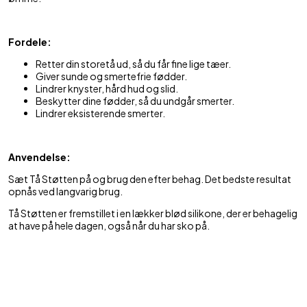
Fordele:
Retter din storetå ud, så du får fine lige tæer.
Giver sunde og smertefrie fødder.
Lindrer knyster, hård hud og slid.
Beskytter dine fødder, så du undgår smerter.
Lindrer eksisterende smerter.
Anvendelse:
Sæt Tå Støtten på og brug den efter behag. Det bedste resultat
opnås ved langvarig brug.
Tå Støtten er fremstillet i en lækker blød silikone, der er behagelig
at have på hele dagen, også når du har sko på.
Størrelsesguide
Tå støtten er One Size (str. 36-43)