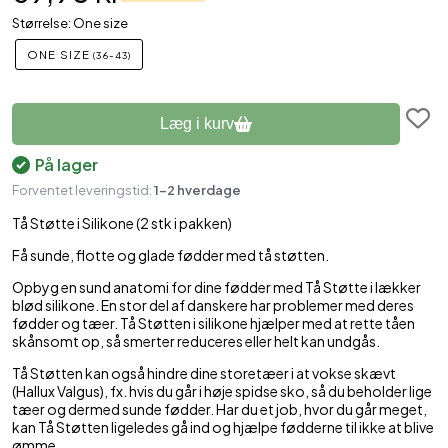
Størrelse: One size
ONE SIZE
(36-43)
Læg i kurv
På lager
Forventet leveringstid:
1-2 hverdage
Tå Støtte i Silikone (2 stk i pakken)
Få sunde, flotte og glade fødder med tå støtten.
Opbyg en sund anatomi for dine fødder med Tå Støtte i lækker
blød silikone. En stor del af danskere har problemer med deres
fødder og tæer. Tå Støtten i silikone hjælper med at rette tåen
skånsomt op, så smerter reduceres eller helt kan undgås.
Tå Støtten kan også hindre dine storetæer i at vokse skævt
(Hallux Valgus), fx. hvis du går i høje spidse sko, så du beholder lige
tæer og dermed sunde fødder. Har du et job, hvor du går meget,
kan Tå Støtten ligeledes gå ind og hjælpe fødderne til ikke at blive
ømme.