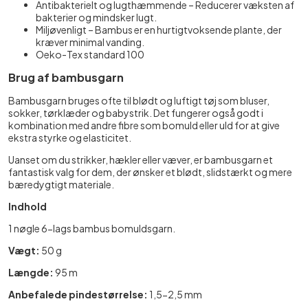
Antibakterielt og lugthæmmende – Reducerer væksten af
bakterier og mindsker lugt.
Miljøvenligt – Bambus er en hurtigtvoksende plante, der
kræver minimal vanding.
Oeko-Tex standard 100
Brug af bambusgarn
Bambusgarn bruges ofte til blødt og luftigt tøj som bluser,
sokker, tørklæder og babystrik. Det fungerer også godt i
kombination med andre fibre som bomuld eller uld for at give
ekstra styrke og elasticitet.
Uanset om du strikker, hækler eller væver, er bambusgarn et
fantastisk valg for dem, der ønsker et blødt, slidstærkt og mere
bæredygtigt materiale.
Indhold
1 nøgle 6-lags bambus bomuldsgarn.
Vægt:
50 g
Længde:
95 m
Anbefalede pindestørrelse:
1,5-2,5 mm