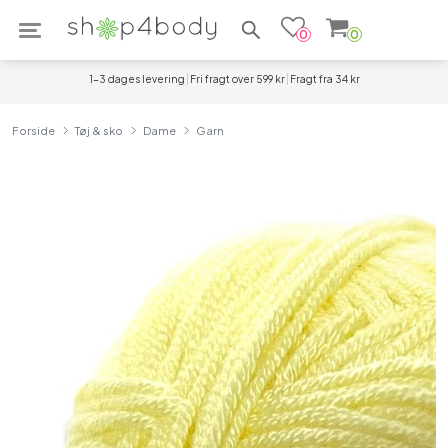
Søg efter produkter
0
0
1-3 dages levering
Fri fragt over 599 kr
Fragt fra 34 kr
Forside
Tøj & sko
Dame
Garn