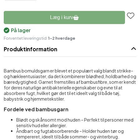
Læg i kurv
På lager
Forventet leveringstid:
1-2 hverdage
Produktinformation
Bambus bomuldsgarn er blevet et populært valg blandt strikke-
og hækleentusiaster, da det kombinerer blødhed, holdbarhed og
bæredygtighed. Garnet fremstilles af bambusfibre, som er kendt
for deres naturlige antibakterielle egenskaber og evne til at
absorbere fugt, hvilket gør det til et ideelt valg til både tøj,
babystrik og hjemmetekstiler.
Fordele ved bambusgarn
Blødt og skånsomt mod huden – Perfekt til personer med
sensitiv hud eller allergier.
Åndbart og fugtabsorberende – Holder huden tør og
tempereret, ideelt til både sommer- og vinterbrug.