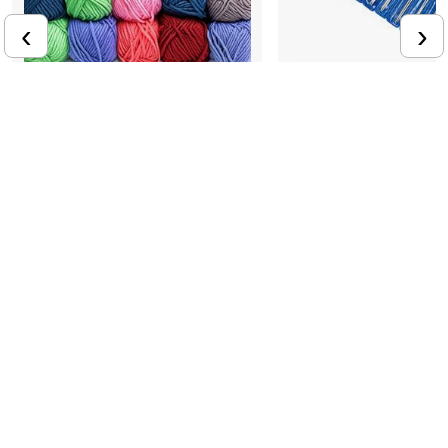
‹
›
5
13
24
25
26
18
27
29
+
25 cm
35 cm
Akrylgarn - 50g
Strikkepindesæt - 11 par
Blødt og behageligt materiale
Til den kreative hverdag
11,95 kr
149,95 kr
Andre købte også
BESTSELLER