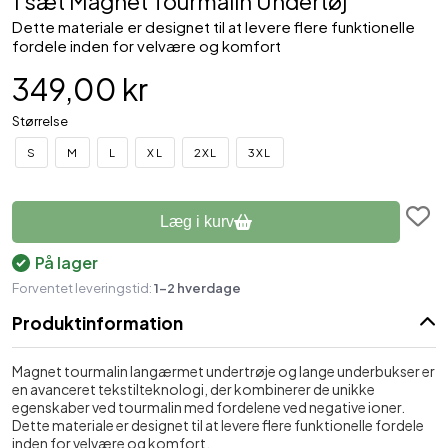
1 sæt Magnet Tourmalin Undertøj
Dette materiale er designet til at levere flere funktionelle
fordele inden for velvære og komfort
349,00 kr
Størrelse
S
M
L
XL
2XL
3XL
Læg i kurv
På lager
Forventet leveringstid:
1-2 hverdage
Produktinformation
Magnet tourmalin langærmet undertrøje og lange underbukser er
en avanceret tekstilteknologi, der kombinerer de unikke
egenskaber ved tourmalin med fordelene ved negative ioner.
Dette materiale er designet til at levere flere funktionelle fordele
inden for velvære og komfort.