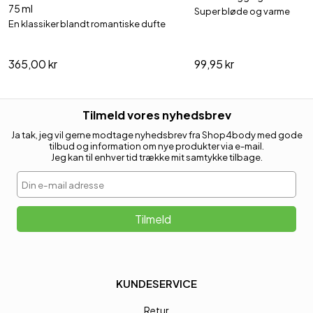
75 ml
Super bløde og varme
En klassiker blandt romantiske dufte
365,00 kr
99,95 kr
Tilmeld vores nyhedsbrev
Ja tak, jeg vil gerne modtage nyhedsbrev fra Shop4body med gode
tilbud og information om nye produkter via e-mail.
Jeg kan til enhver tid trække mit samtykke tilbage.
Din e-mail adresse
Tilmeld
KUNDESERVICE
Retur