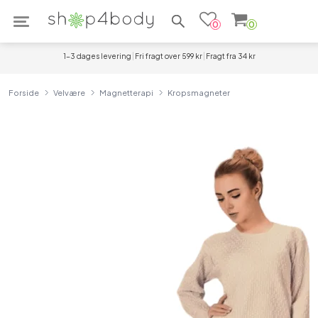
Søg efter produkter
0
0
1-3 dages levering
Fri fragt over 599 kr
Fragt fra 34 kr
Forside
Velvære
Magnetterapi
Kropsmagneter