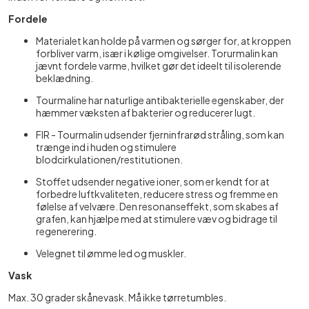
Fordele
Materialet kan holde på varmen og sørger for, at kroppen
forbliver varm, især i kølige omgivelser. Torurmalin kan
jævnt fordele varme, hvilket gør det ideelt til isolerende
beklædning.
Tourmaline har naturlige antibakterielle egenskaber, der
hæmmer væksten af bakterier og reducerer lugt.
FIR - Tourmalin udsender fjerninfrarød stråling, som kan
trænge ind i huden og stimulere
blodcirkulationen/restitutionen.
Stoffet udsender negative ioner, som er kendt for at
forbedre luftkvaliteten, reducere stress og fremme en
følelse af velvære. Den resonanseffekt, som skabes af
grafen, kan hjælpe med at stimulere væv og bidrage til
regenerering.
Velegnet til ømme led og muskler.
Vask
Max. 30 grader skånevask. Må ikke tørretumbles.