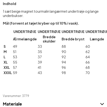
Indhold
1 sæt beige magnet tourmalin langærmet undertrøje og lange
underbukser.
Mål (forvent at tøjet kryber op til 10% i vask).
UNDERTRØJE
UNDERTRØJE
UNDERTRØJE
UNDERTRØJ
Bredde
Ærmelængde
Bredde bryst
Længde
skulder
S
49
33
88
60
M
51
35
90
62
L
53
37
92
64
XL
55
39
94
66
XXL
57
41
96
68
XXXL
59
43
98
70
Varenummer: 3779
Materiale