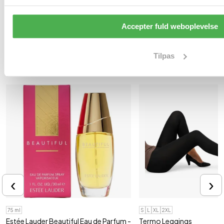
Magneter - 1 par
par
Reducer hævelser, ubehag, ømhed, uro
Til ømme, hævede og stive 
og kr..
Accepter fuld weboplevelse
159,95 kr
104,19 kr
Tilpas
Andre købte også
‹
›
75 ml
S
L
XL
2XL
Estée Lauder Beautiful Eau de Parfum -
Termo Leggings