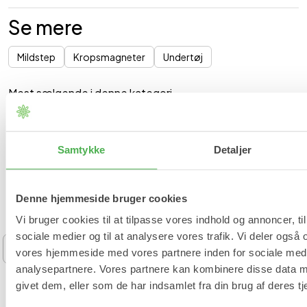
Se mere
Mildstep
Kropsmagneter
Undertøj
Mest sælgende i denne kategori
BESTSELLER
BESTSELLER
Samtykke
Detaljer
Denne hjemmeside bruger cookies
Vi bruger cookies til at tilpasse vores indhold og annoncer, til 
sociale medier og til at analysere vores trafik. Vi deler også
‹
›
vores hjemmeside med vores partnere inden for sociale med
analysepartnere. Vores partnere kan kombinere disse data m
M
XL
2XL
3XL
S
M
L
XL
givet dem, eller som de har indsamlet fra din brug af deres tj
Bambus Knæbind med Tourmaline
Kobber Kompressions Han