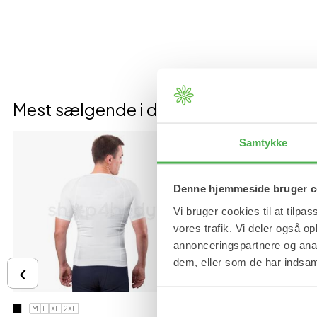
Mest sælgende i denne kategori
Samtykke
Denne hjemmeside bruger c
Vi bruger cookies til at tilpas
vores trafik. Vi deler også 
annonceringspartnere og anal
dem, eller som de har indsaml
‹
M
L
XL
2XL
S
M
L
XL
2XL