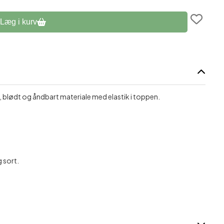
assage
Læg i kurv
blødt og åndbart materiale med elastik i toppen.
g sort.