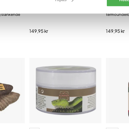
X-Posture
Hvid Undertrøje - 2-pak
Lange Term
100% bomuld
Hold benene
g slankende
termounderb
149,95 kr
149,95 kr