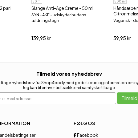
50 ml
500 ml
 par i
Slange Anti-Age Creme - 50 ml
Håndsæbe 
Citronmelis
SYN - AKE - udskyder hudens
ældningstegn
Vegansk - de
139,95 kr
39,95 kr
Tilmeld vores nyhedsbrev
 modtage nyhedsbrev fra Shop4body med gode tilbud og information om nye
Jeg kan til enhver tid trække mit samtykke tilbage.
 e-mail adresse
Tilmeld
NFORMATION
FØLG OS
andelsbetingelser
Facebook