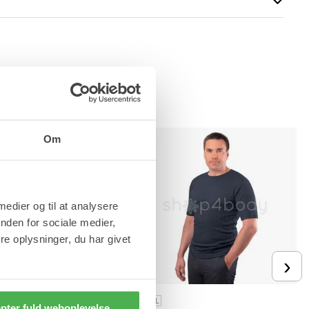
Om
 medier og til at analysere
nden for sociale medier,
e oplysninger, du har givet
›
XL
3XL
4XL
2XL
pter fuld weboplevelse