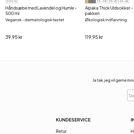
500 ml
35-38
39-42
43-46
Håndsæbe med Lavendel og Humle -
Alpaka Thick Uldsokker - 2
500 ml
pakken
Vegansk - dermatologisk testet
Økologisk indfarvning
39,95 kr
119,95 kr
Ja tak, jeg vil gerne
Din
KUNDESERVICE
I
Retur
H