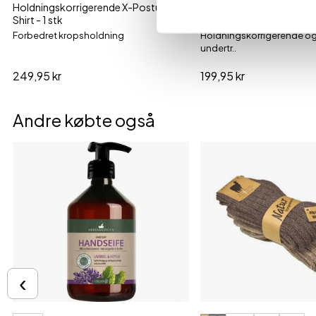
Holdningskorrigerende X-Posture T-
Holdningskorrigerende 
Shirt - 1 stk
Undertrøje - 1 stk
Forbedret kropsholdning
Holdningskorrigerende o
undertr..
249,95 kr
199,95 kr
Andre købte også
‹