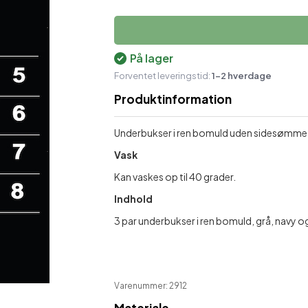
Økologisk Hudpleje
Skulder- og nakkestøtte
M
Plastre mod ømhed
Støttestrømper
På lager
Forventet leveringstid:
Sæber
1-2 hverdage
Produktinformation
Shampoo & balsam
Underbukser i ren bomuld uden sidesømme, 
Vask
Kan vaskes op til 40 grader.
Indhold
3 par underbukser i ren bomuld, grå, navy o
Varenummer: 2912