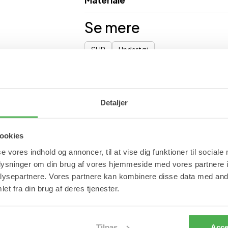
Materiale
Se mere
SLIP
Undertøj
Detaljer
ookies
se vores indhold og annoncer, til at vise dig funktioner til sociale
oplysninger om din brug af vores hjemmeside med vores partnere i
ysepartnere. Vores partnere kan kombinere disse data med andr
et fra din brug af deres tjenester.
XL
M
L
XL
2
Tilpas
Acce