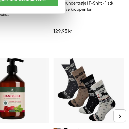
ounderbukser
Termoundertrøje i T-Shirt - 1 stk
 varme med lange
Hold overkroppen lun
uks..
129,95 kr
›