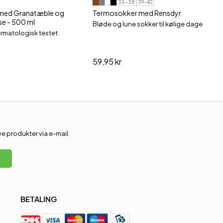
35-38
39-42
med Granatæble og
Termosokker med Rensdyr
se - 500 ml
Bløde og lune sokker til kølige dage
rmatologisk testet
59,95 kr
 produkter via e-mail.
BETALING