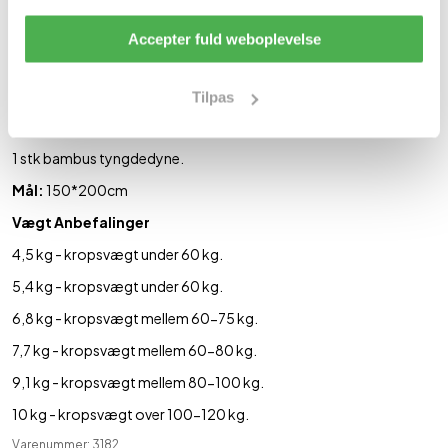
Unikt fyldmateriale.
Jævn fordeling af vægt.
Accepter fuld weboplevelse
Oplevelse af at blive nænsomt omfavnet.
Øget ro og velvære.
Mere behagelig og afslappende nattesøvn.
Dybere søvn af længere varighed.
Tilpas
Indhold
1 stk bambus tyngdedyne.
Mål:
150*200cm
Vægt Anbefalinger
4,5 kg - kropsvægt under 60 kg.
5,4 kg - kropsvægt under 60 kg.
6,8 kg - kropsvægt mellem 60-75 kg.
7,7 kg - kropsvægt mellem 60-80 kg.
9,1 kg - kropsvægt mellem 80-100 kg.
10 kg - kropsvægt over 100-120 kg.
Varenummer: 3182