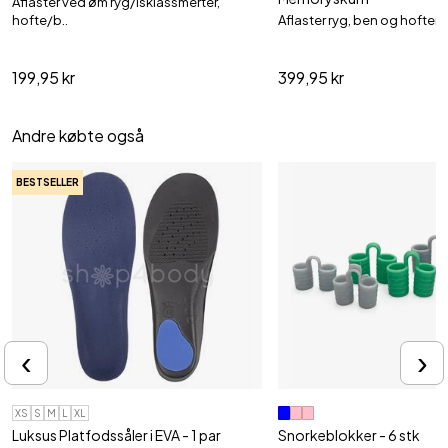
Aflaster ved øm ryg/iskiassmerter,
hofte/b..
Aflaster ryg, ben og hofter
199,95 kr
399,95 kr
Andre købte også
BESTSELLER
‹
›
XS
S
M
L
XL
Luksus Platfodssåler i EVA - 1 par
Snorkeblokker - 6 stk