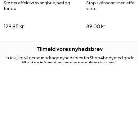
Støtter effektivt svangbue, hæl og
Stop skånsomt, men effekti
forfod
via n..
129,95 kr
89,00 kr
Tilmeld vores nyhedsbrev
Ja tak, jeg vil gerne modtage nyhedsbrev fra Shop4body med gode
tilbud og information om nye produkter via e-mail.
Jeg kan til enhver tid trække mit samtykke tilbage.
Din e-mail adresse
Tilmeld
KUNDESERVICE
Retur