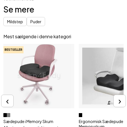
Se mere
Mildstep
Puder
Mest sælgende i denne kategori
BESTSELLER
‹
›
Sædepude i Memory Skum
Ergonomisk Sædepude i
Memoryskum