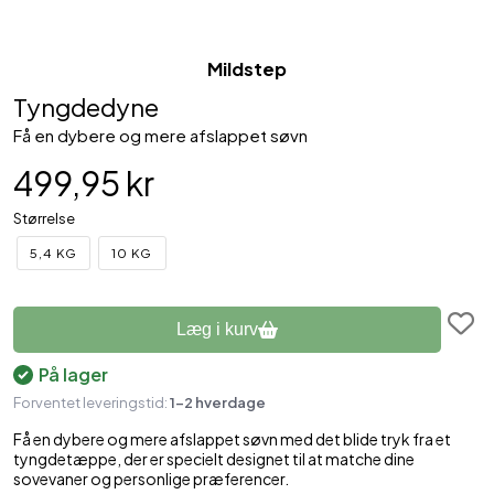
Mildstep
Tyngdedyne
Få en dybere og mere afslappet søvn
499,95 kr
Størrelse
5,4 KG
10 KG
Læg i kurv
På lager
Forventet leveringstid:
1-2 hverdage
Få en dybere og mere afslappet søvn med det blide tryk fra et
tyngdetæppe, der er specielt designet til at matche dine
sovevaner og personlige præferencer.