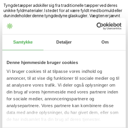
Tyngdetæpper adskiller sig fra traditionelle tæpper ved deres
unikke fyldmaterialer. I stedet for at være fyldt med bomuld eller
dun indeholder denne tyngdedyne glaskugler. Vægten er jævnt
fordelt over hele tæppet og giver én oplevelse af at blive
nænsomt omfavnet, hvilket kan fremme en følelse af ro og
velvære.
Den beroligende effekt skyldes det, der kaldes "dybt tryk
Samtykke
Detaljer
Om
stimulering", som kan hjælpe med at reducere kroppens niveau af
stresshormonet kortisol og øge frigivelsen af afslappende
hormoner som serotonin og melatonin. Dette kan gøre det
lettere at falde i søvn og forbedre søvnkvaliteten over tid. For
Denne hjemmeside bruger cookies
mange skaber det følelsen af tryghed og komfort, som man
forbinder med en varm omfavnelse.
Vi bruger cookies til at tilpasse vores indhold og
annoncer, til at vise dig funktioner til sociale medier og til
Tyngdetæpper kan bruges i en række forskellige sammenhænge
at analysere vores trafik. Vi deler også oplysninger om
og er særligt velegnede til personer, der oplever søvnproblemer,
eller de der ønsker at få en mere behagelig og afslappende
din brug af vores hjemmeside med vores partnere inden
nattesøvn. Tæppet hjælper ikke kun med at falde hurtigere i søvn,
for sociale medier, annonceringspartnere og
men kan også forbedre søvnens dybde og varighed, hvilket
analysepartnere. Vores partnere kan kombinere disse
resulterer i en mere udhvilet og fornyet følelse, når du vågner.
data med andre oplysninger, du har givet dem, eller som
Fordele
de har indsamlet fra din brug af deres tjenester.
Let at anvende.