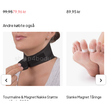
99,95
79,96 kr
89,95 kr
Andre købte også
‹
›
Tourmaline & Magnet Nakke Støtte
Slanke Magnet Tåringe
med 5 stk. 2000 gauss magneter
Øg effekten af dit vægttab
Reducer ømhed med magneter
ne..