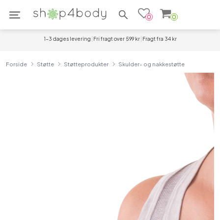
Søg efter produkter
0
0
1-3 dages levering
Fri fragt over 599 kr
Fragt fra 34 kr
Forside
Støtte
Støtteprodukter
Skulder- og nakkestøtte