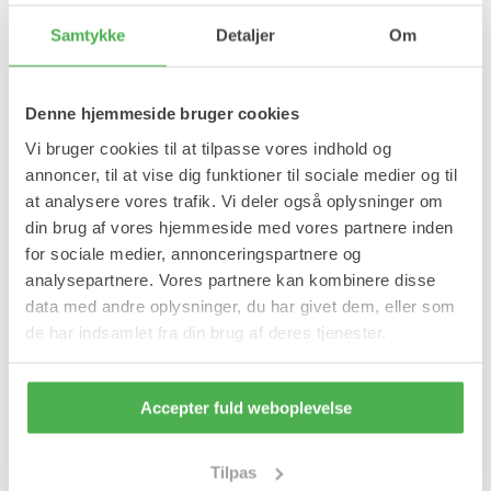
Samtykke
Detaljer
Om
Læg i kurv
På lager
Denne hjemmeside bruger cookies
Forventet leveringstid:
1-2 hverdage
Vi bruger cookies til at tilpasse vores indhold og
Produktinformation
annoncer, til at vise dig funktioner til sociale medier og til
at analysere vores trafik. Vi deler også oplysninger om
Magnet skuldervarmer passer til højre og venstre skulder.
din brug af vores hjemmeside med vores partnere inden
Magneterne i skuldervarmeren udsender
for sociale medier, annonceringspartnere og
infrarøde stråler, der reducerer spændinger i skulder og
nakkeregionen. Skudervarmeren har indsyet
analysepartnere. Vores partnere kan kombinere disse
18 magneter på 2000 gauss hver.
data med andre oplysninger, du har givet dem, eller som
de har indsamlet fra din brug af deres tjenester.
Fordele:
Komfortabel.
Velegnet til øm eller frossen skulder.
Accepter fuld weboplevelse
Øger blodforsyningen i området, så affaldsstoffer
hurtigere transporteres væk.
Varmer og beskytter skulderen.
Tilpas
18 indsyede magneter.