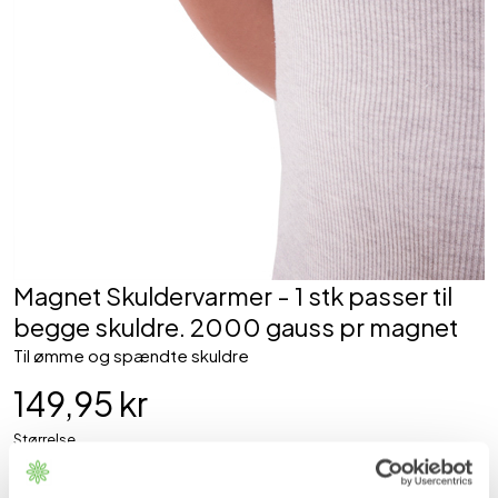
Magnet Skuldervarmer - 1 stk passer til
begge skuldre. 2000 gauss pr magnet
Til ømme og spændte skuldre
149,95 kr
Størrelse
L
XL
(S-L)
(L-XXL)