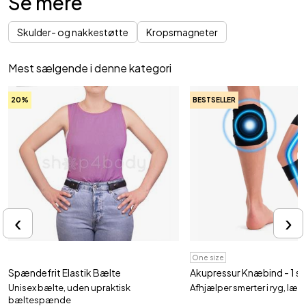
Se mere
Skulder- og nakkestøtte
Kropsmagneter
Mest sælgende i denne kategori
20%
BESTSELLER
‹
›
One size
Spændefrit Elastik Bælte
Akupressur Knæbind - 1 st
Unisex bælte, uden upraktisk
Afhjælper smerter i ryg, læ
bæltespænde