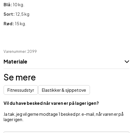
Blå:
10 kg.
Sort:
12,5 kg
Rød:
15 kg.
Varenummer: 2099
Materiale
Se mere
Fitnessudstyr
Elastikker & sjippetove
Vil du have besked når varen er på lager igen?
Ja tak, jeg vil gerne modtage 1 besked pr. e-mail, når varen er på
lager igen.