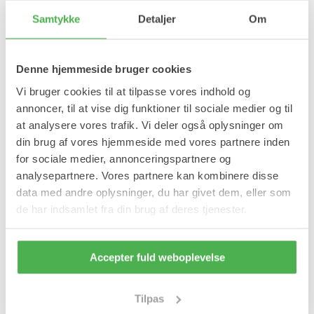
Samtykke
Detaljer
Om
Denne hjemmeside bruger cookies
Vi bruger cookies til at tilpasse vores indhold og
annoncer, til at vise dig funktioner til sociale medier og til
at analysere vores trafik. Vi deler også oplysninger om
din brug af vores hjemmeside med vores partnere inden
for sociale medier, annonceringspartnere og
analysepartnere. Vores partnere kan kombinere disse
data med andre oplysninger, du har givet dem, eller som
de har indsamlet fra din brug af deres tjenester.
Sæt med træningselastikker/Resistance
Bands
Perfekt til alsidig hjemmetræning
Accepter fuld weboplevelse
249,95 kr
NYHED
Tilpas
Udsolgt