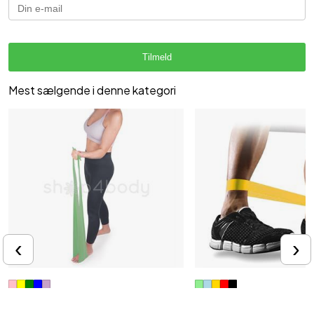
Tilmeld
Mest sælgende i denne kategori
‹
›
Træningselastik - 1 stk
Træningselastik med forsk
modstand - 1 stk