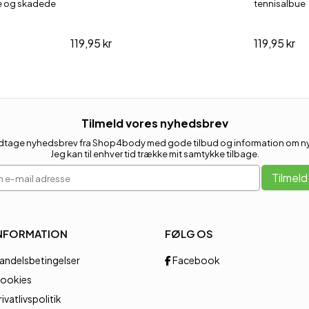
ge og skadede
tennisalbue
119,95 kr
119,95 kr
Tilmeld vores nyhedsbrev
 modtage nyhedsbrev fra Shop4body med gode tilbud og information om nye
Jeg kan til enhver tid trække mit samtykke tilbage.
 e-mail adresse
Tilmeld
NFORMATION
FØLG OS
andelsbetingelser
Facebook
ookies
rivatlivspolitik