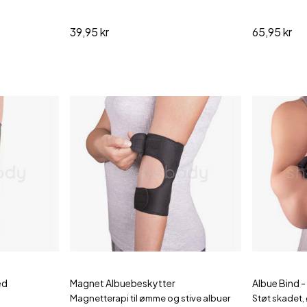
39,95 kr
65,95 kr
ed
Magnet Albuebeskytter
Albue Bind - 
Magnetterapi til ømme og stive albuer
Støt skadet,