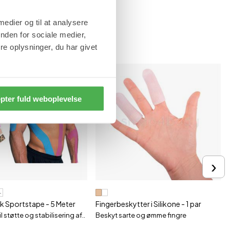
 medier og til at analysere
nden for sociale medier,
e oplysninger, du har givet
pter fuld weboplevelse
›
+
sk Sportstape - 5 Meter
Fingerbeskytter i Silikone - 1 par
l støtte og stabilisering af..
Beskyt sarte og ømme fingre