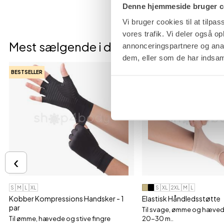
Denne hjemmeside bruger c
Vi bruger cookies til at tilpas
vores trafik. Vi deler også 
Mest sælgende i denne kategori
annonceringspartnere og anal
dem, eller som de har indsaml
BESTSELLER
BESTSELLER
‹
S
M
L
XL
S
XL
2XL
M
L
Kobber Kompressions Handsker - 1
Elastisk Håndledsstøtte
par
Til svage, ømme og hæved
Til ømme, hævede og stive fingre
20-30 m..