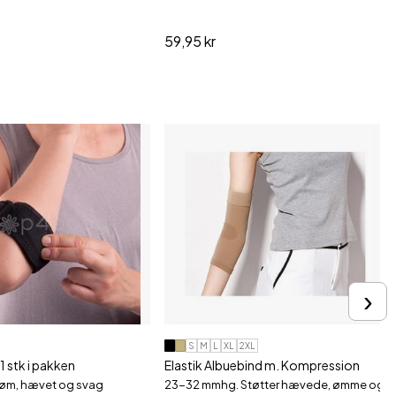
59,95 kr
›
S
M
L
XL
2XL
1 stk i pakken
Elastik Albuebind m. Kompression
 øm, hævet og svag
23-32 mmhg. Støtter hævede, ømme og