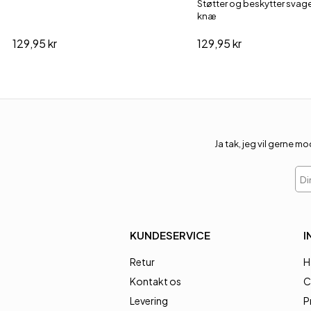
Støtter og beskytter sva
knæ
129,95 kr
129,95 kr
Ja tak, jeg vil gerne
Din
KUNDESERVICE
I
Retur
H
Kontakt os
C
Levering
P