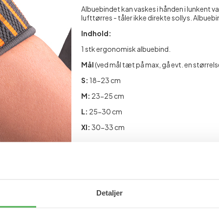
Albuebindet kan vaskes i hånden i lunkent v
lufttørres - tåler ikke direkte sollys. Albue
Indhold:
1 stk ergonomisk albuebind.
Mål
(ved mål tæt på max, gå evt. en størrels
S:
18-23 cm
M:
23-25 cm
L:
25-30 cm
Xl:
30-33 cm
Varenummer: 1826
Materiale
Detaljer
Se mere