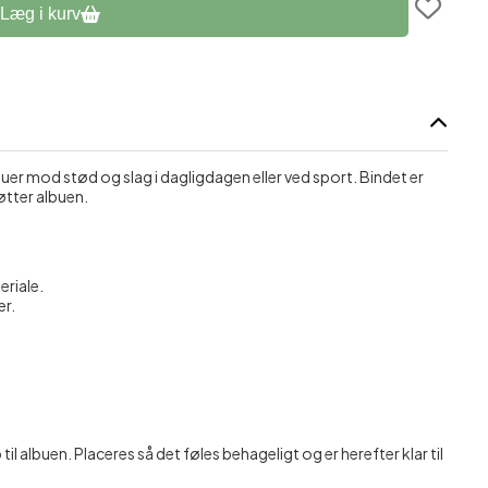
Læg i kurv
assage
 mod stød og slag i dagligdagen eller ved sport. Bindet er
tter albuen.
eriale.
er.
 albuen. Placeres så det føles behageligt og er herefter klar til