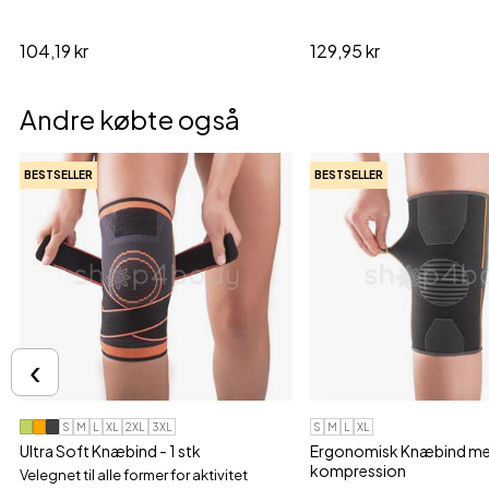
104,19 kr
129,95 kr
Andre købte også
BESTSELLER
BESTSELLER
‹
S
M
L
XL
2XL
3XL
S
M
L
XL
Ultra Soft Knæbind - 1 stk
Ergonomisk Knæbind m
kompression
Velegnet til alle former for aktivitet