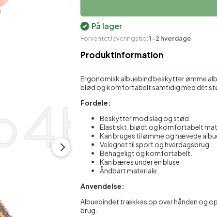
Økologisk Hudpleje
Skulder- og nakkestøtte
M
På lager
Plastre mod ømhed
Støttestrømper
Forventet leveringstid:
1-2 hverdage
Sæber
Produktinformation
Shampoo & balsam
Ergonomisk albuebind beskytter ømme albuer
blød og komfortabelt samtidig med det stø
Fordele:
Beskytter mod slag og stød.
Elastiskt, blødt og komfortabelt mat
Kan bruges til ømme og hævede albu
Velegnet til sport og hverdagsbrug.
Behageligt og komfortabelt.
Kan bæres under en bluse.
Åndbart materiale.
Anvendelse:
Albuebindet trækkes op over hånden og op til
brug.