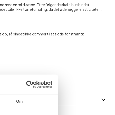
and med en mild sæbe. Efterfølgende skal albue bindet
bindet tåler ikke tørretumbling, da det ødelægger elasticiteten.
e op, så bindet ikke kommer til at sidde for stramt)
:
Om