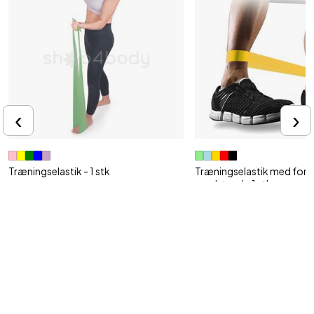
‹
›
Træningselastik - 1 stk
Træningselastik med forsk
modstand - 1 stk
Passer til alle niveauer
Velegnet til individuel styr
49,95 kr
39,95 kr
Tilmeld vores nyhedsbrev
Ja tak, jeg vil gerne modtage nyhedsbrev fra Shop4body med gode