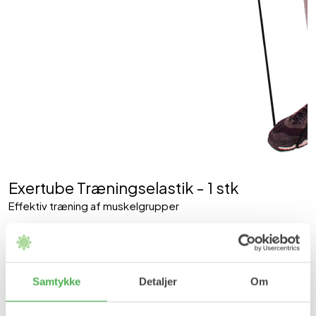
Exertube Træningselastik - 1 stk
Effektiv træning af muskelgrupper
99,95 kr
Farve
Samtykke
Detaljer
Om
GRØN
RØD
SORT
BLÅ