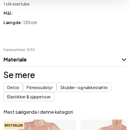
1 stk exertube
Mål:
Længde:
120 cm
Varenummer: 1635
Materiale
Se mere
Detox
Fitnessudstyr
Skulder- og nakkestøtte
Elastikker & sjippetove
Mest sælgende i denne kategori
BESTSELLER