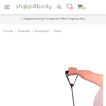
Søg efter produkter
0
0
1-3 dages levering
Fri fragt over 599 kr
Fragt fra 34 kr
Forside
Hudpleje
Kropspleje
Detox