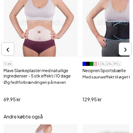
‹
›
5 stk
S
XL
2XL
M
L
Mave Slankeplaster med naturlige
Neopren Sportsbælte
ingredienser - 5 stk effekt i 10 dage
Med saunaeffekt til øget 
Øg fedtforbrændingen på maven
69,95 kr
129,95 kr
Andre købte også