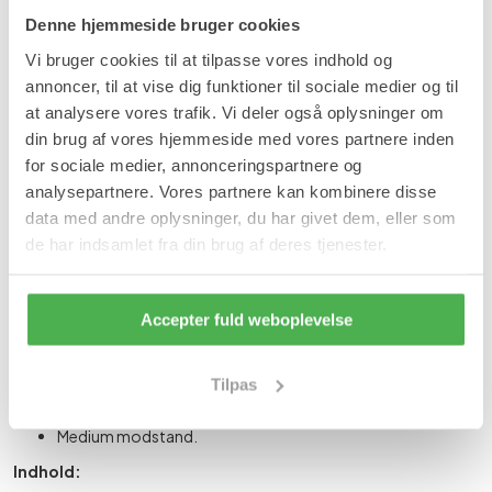
Læg i kurv
Denne hjemmeside bruger cookies
Vi bruger cookies til at tilpasse vores indhold og
På lager
annoncer, til at vise dig funktioner til sociale medier og til
Forventet leveringstid:
1-2 hverdage
at analysere vores trafik. Vi deler også oplysninger om
Produktinformation
din brug af vores hjemmeside med vores partnere inden
for sociale medier, annonceringspartnere og
Træn effektivt flere muskelgrupper på en gang. Exertube
analysepartnere. Vores partnere kan kombinere disse
træningselastik er let at anvende og kan bruges hjemme eller
data med andre oplysninger, du har givet dem, eller som
tages med i træningscentret , da det er let at transportere.
de har indsamlet fra din brug af deres tjenester.
Fordele:
Kan anvendes til fitness/aerobic, styrketræning og
genoptræning.
Accepter fuld weboplevelse
Let at anvende.
Kan bruges til hjemmetræning.
Let at transportere.
Tilpas
Træner effektivt flere muskelgrupper på en gang.
God komfort grundet håndtag.
Medium modstand.
Indhold: