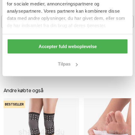
for sociale medier, annonceringspartnere og
analysepartnere. Vores partnere kan kombinere disse
data med andre oplysninger, du har givet dem, eller som
‹
›
de har indsamlet fra din brug af deres tjenester.
M
XL
3XL
S
M
L
XL
Bambus Knæbind med Tourmaline
Kobber Kompressions Han
Accepter fuld weboplevelse
Magneter - 1 par
par
Reducer hævelser, ubehag, ømhed, uro
Til ømme, hævede og stive 
og kr..
Tilpas
159,95 kr
104,19 kr
Andre købte også
BESTSELLER