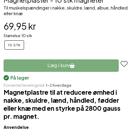
Magnetplaster - 10 stk magneter
Til muskelspændinger i nakke, skuldre, lænd, albue, håndled
eller knæ
69,95 kr
Størrelse: 10 stk
10 STK
Læg i kurv
På lager
Forventet leveringstid:
1-2 hverdage
Magnetplastre til at reducere ømhed i
nakke, skuldre, lænd, håndled, fødder
eller knæ med en styrke på 2800 gauss
pr. magnet.
Anvendelse