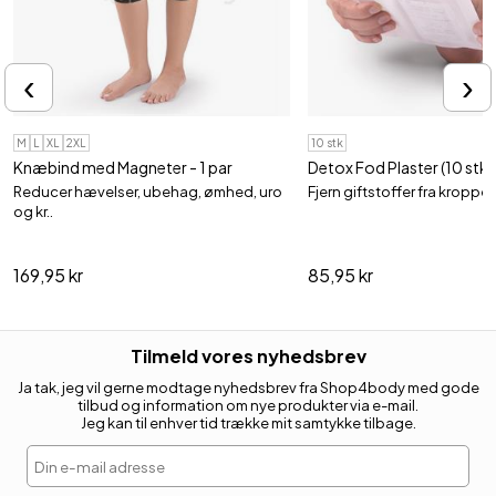
‹
›
M
L
XL
2XL
10 stk
Knæbind med Magneter - 1 par
Detox Fod Plaster (10 stk 
Reducer hævelser, ubehag, ømhed, uro
Fjern giftstoffer fra kroppen 
og kr..
169,95 kr
85,95 kr
Tilmeld vores nyhedsbrev
Ja tak, jeg vil gerne modtage nyhedsbrev fra Shop4body med gode
tilbud og information om nye produkter via e-mail.
Jeg kan til enhver tid trække mit samtykke tilbage.
Din e-mail adresse