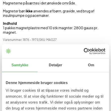
Magneterne påsættes i det ønskede område.
Magneter bør
ikke
anvendes af børn, gravide, ved brug af
insulinpumpe og pacemaker.
Indhold
1 pakke magnetplastre med 10 stk magnter. 2800 gauss pr.
magnet.
Varenummer: 1876
- 1975
|
SKU:
MAG27
Se mere
Plastre mod ømhed
Kropsmagneter
Samtykke
Detaljer
Om
Mest sælgende i denne kategori
Denne hjemmeside bruger cookies
BESTSELLER
BESTSELLER
Vi bruger cookies til at tilpasse vores indhold og
annoncer, til at vise dig funktioner til sociale medier og til
at analysere vores trafik. Vi deler også oplysninger om
din brug af vores hjemmeside med vores partnere inden