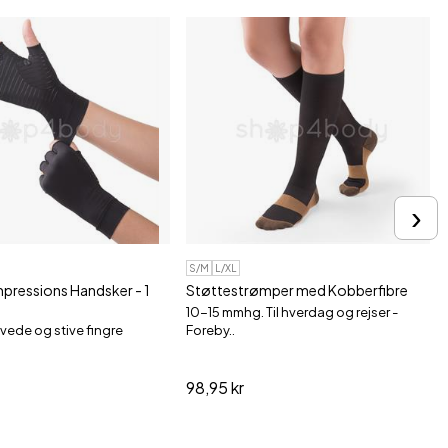
›
S/M
L/XL
ressions Handsker - 1
Støttestrømper med Kobberfibre
10-15 mmhg. Til hverdag og rejser -
vede og stive fingre
Foreby..
98,95 kr