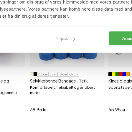
oplysninger om din brug af vores hjemmeside med vores partnere i
BESTSELLER
ysepartnere. Vores partnere kan kombinere disse data med andr
et fra din brug af deres tjenester.
Tilpas
Acce
2,5 cm
5 cm
10 cm
7,5 cm
age og
Selvklæbende Bandage - 1 stk
Kinesiologi
Komfortabelt, fleksibelt og åndbart
Sportstape ti
 og ømme
materi..
39,95 kr
65,95 kr