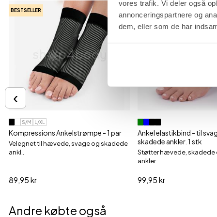
vores trafik. Vi deler også 
BESTSELLER
BESTSELLER
annonceringspartnere og anal
dem, eller som de har indsaml
‹
S/M
L/XL
Kompressions Ankelstrømpe - 1 par
Ankel elastikbind - til sv
skadede ankler. 1 stk
Velegnet til hævede, svage og skadede
ankl..
Støtter hævede, skadede
ankler
89,95 kr
99,95 kr
Andre købte også