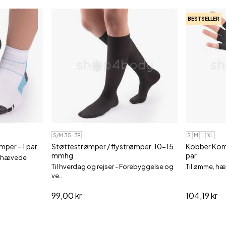
BESTSELLER
S/M 35-39
S
M
L
XL
per - 1 par
Støttestrømper / flystrømper, 10-15
Kobber Komp
mmhg
par
og hævede
Til hverdag og rejser - Forebyggelse og
Til ømme, hæ
ve..
99,00 kr
104,19 kr