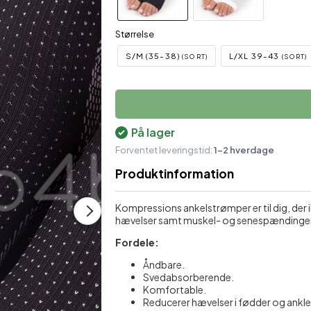
Økologisk Hudpleje
Skulder- og nakkestøtte
M
Størrelse
Plastre mod ømhed
Støttestrømper
S/M (35-38)
L/XL 39-43
(SORT)
(SORT)
Sæber
Shampoo & balsam
På lager
Forventet leveringstid:
1-2 hverdage
Produktinformation
Kompressions ankelstrømper er til dig, der
hævelser samt muskel- og senespændinge
Fordele:
Åndbare.
Svedabsorberende.
Komfortable.
Reducerer hævelser i fødder og ankle