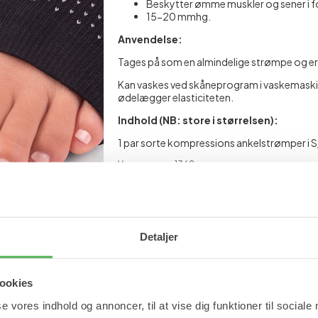
Beskytter ømme muskler og sener i f
15-20 mmhg.
Anvendelse:
Tages på som en almindelige strømpe og er he
Kan vaskes ved skåneprogram i vaskemaskine
ødelægger elasticiteten.
Indhold (NB: store i størrelsen):
1 par sorte kompressions ankelstrømper i S/
Varenummer: 1368
Materiale
Se mere
Detaljer
Ankelstøtte
Støttestrømper
ookies
se vores indhold og annoncer, til at vise dig funktioner til sociale