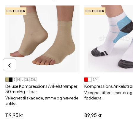
BESTSELLER
BESTSELLER
‹
S
M
L
XL
2XL
S/M
Deluxe Kompressions Ankelstrømper,
Kompressions Ankelstrøm
30 mmHg - 1 par
Velegnet til hælsmerter 
Velegnet til skadede, ømme og hævede
fødder/a..
ankle..
119,95 kr
89,95 kr