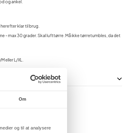
od og ankel.
refter klar til brug.
 - max 30 grader. Skal lufttørre. Må ikke tørretumbles, da det
M eller L/XL.
Om
 medier og til at analysere