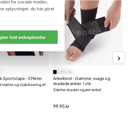
nden for sociale medier,
e oplysninger, du har givet
pter fuld weboplevelse
›
+
S
M
L
XL
sk Sportstape - 5 Meter
Ankelbind - til ømme, svage og
skadede ankler. 1 stk
l støtte og stabilisering af..
Støtter skadet og øm ankel
99,95 kr