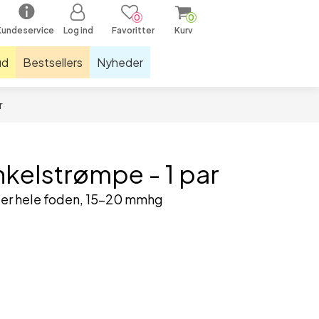
0
0
Kundeservice
Log ind
Favoritter
Kurv
ud
Bestsellers
Nyheder
r
ræningsudstyr & måtter
kelstøtter
olde
kelstrømpe - 1 par
astikker & sjippetove
tter hele foden, 15-20 mmhg
tnessudstyr
næbind
øbelys
øbesåler
øbestrømper