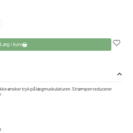
assage
Læg i kurv
 ikke ønsker tryk på lægmuskulaturen. Strømpen reducerer
r.
r.