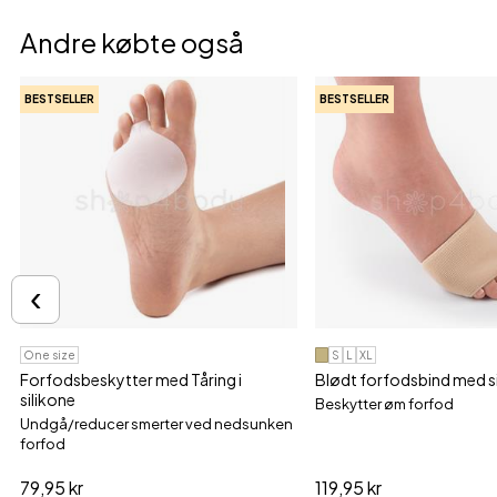
Andre købte også
BESTSELLER
BESTSELLER
‹
One size
S
L
XL
Forfodsbeskytter med Tåring i
Blødt forfodsbind med s
silikone
Beskytter øm forfod
Undgå/reducer smerter ved nedsunken
forfod
79,95 kr
119,95 kr