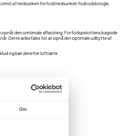
rekomst af nedsunken forfod/nedsunken fodrodsknogle.
en opnår den omtimale aflastning. Forfodspelottens bagside
pstår. Dette anbefales for at opnå det optimale udbytte af
lud og bør derefter lufttørre.
læder (2 stk).
Om
åler