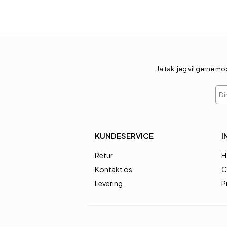
Ja tak, jeg vil gerne
Din
KUNDESERVICE
I
Retur
H
Kontakt os
C
Levering
P