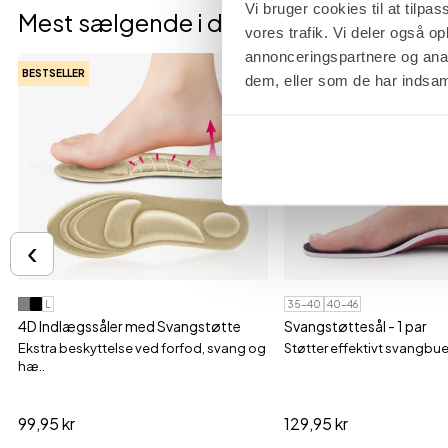
Vi bruger cookies til at tilpas
Mest sælgende i denne kategori
vores trafik. Vi deler også 
annonceringspartnere og anal
BESTSELLER
BESTSELLER
dem, eller som de har indsaml
‹
L
35-40
40-46
4D Indlægssåler med Svangstøtte
Svangstøttesål - 1 par
Ekstra beskyttelse ved forfod, svang og
Støtter effektivt svangbu
hæ..
99,95 kr
129,95 kr