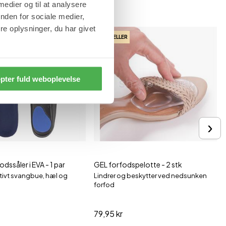
 medier og til at analysere
nden for sociale medier,
e oplysninger, du har givet
BESTSELLER
pter fuld weboplevelse
›
dssåler i EVA - 1 par
GEL forfodspelotte - 2 stk
ktivt svangbue, hæl og
Lindrer og beskytter ved nedsunken
forfod
79,95 kr