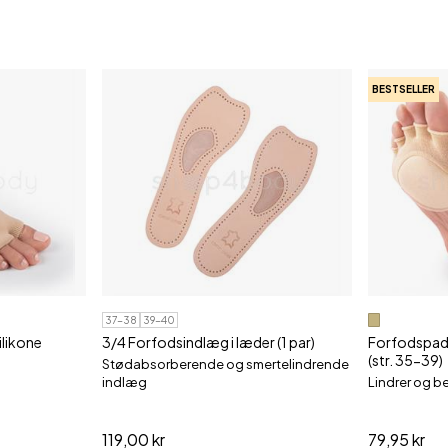
BESTSELLER
37-38
39-40
ilikone
3/4 Forfodsindlæg i læder (1 par)
Forfodspad
(str. 35-39)
Stødabsorberende og smertelindrende
indlæg
Lindrer og b
119,00 kr
79,95 kr