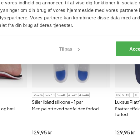
se vores indhold og annoncer, til at vise dig funktioner til sociale
oplysninger om din brug af vores hjemmeside med vores partnere i
ysepartnere. Vores partnere kan kombinere disse data med andr
BESTSELLER
BESTSELLER
et fra din brug af deres tjenester.
Tilpas
Acce
35-36
37-38
39-40
41-42
43-44
XS
S
M
L
XL
Såler i blød silikone - 1 par
Luksus Platfo
e og hæl
Med pelotte ved nedfalden forfod
Støtter effe
forfod
129,95 kr
129,95 kr