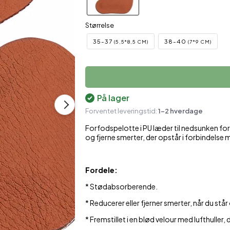
Økologisk Hudpleje
Skulder- og nakkestøtte
M
Størrelse
Plastre mod ømhed
Støttestrømper
35-37
38-40
(5,5*8,5 CM)
(7*9 CM)
Sæber
Shampoo & balsam
På lager
Forventet leveringstid:
1-2 hverdage
Forfodspelotte i PU læder til nedsunken for
og fjerne smerter, der opstår i forbindel
Fordele:
* Stødabsorberende.
* Reducerer eller fjerner smerter, når du står
* Fremstillet i en blød velour med lufthuller,