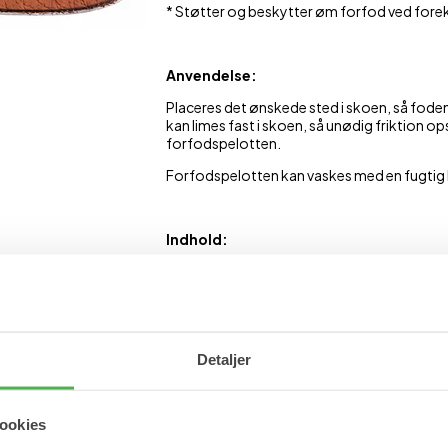
* Støtter og beskytter øm forfod ved fo
Anvendelse:
Placeres det ønskede sted i skoen, så fod
kan limes fast i skoen, så unødig friktion o
forfodspelotten.
Forfodspelotten kan vaskes med en fugtig k
Indhold:
Pakken består af 1 par forfodspelotter i PU 
Varenummer: 231
Detaljer
Se mere
Forfodspleje
Nedsunken Forfod
S
ookies