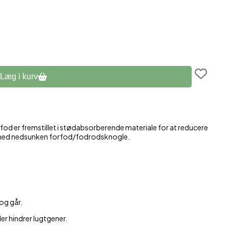
assage
Læg i kurv
fod er fremstillet i stødabsorberende materiale for at reducere
se med nedsunken forfod/fodrodsknogle.
 og går.
 der hindrer lugtgener.