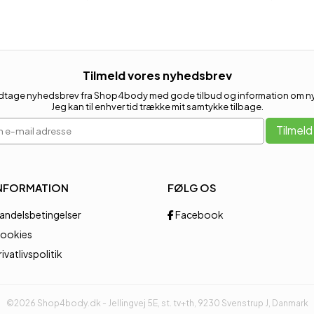
Tilmeld vores nyhedsbrev
 modtage nyhedsbrev fra Shop4body med gode tilbud og information om nye
Jeg kan til enhver tid trække mit samtykke tilbage.
 e-mail adresse
Tilmeld
NFORMATION
FØLG OS
andelsbetingelser
Facebook
ookies
rivatlivspolitik
©2026 Shop4body.dk - Jellingvej 5E, st. tv+th, 9230 Svenstrup J, Danmark