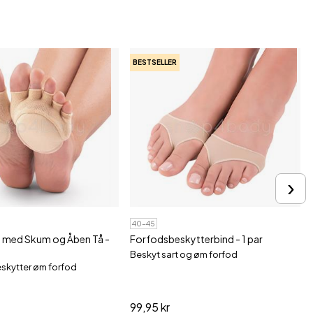
BESTSELLER
›
40-45
 med Skum og Åben Tå -
Forfodsbeskytterbind - 1 par
Beskyt sart og øm forfod
eskytter øm forfod
99,95 kr