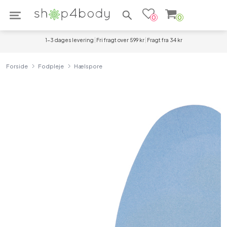
Søg efter produkter
0
0
1-3 dages levering
Fri fragt over 599 kr
Fragt fra 34 kr
Forside
Fodpleje
Hælspore