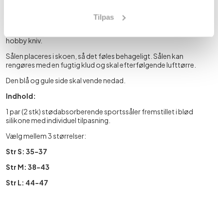
Anvendelse:
Tilpas
Sålen skæres til, så den passer i skoen. Skær gerne efter skoens
eksisterende sål. Kan klippes med en saks eller skæres til med en
hobby kniv.
Sålen placeres i skoen, så det føles behageligt. Sålen kan
rengøres med en fugtig klud og skal efterfølgende lufttørre.
Den blå og gule side skal vende nedad.
Indhold:
1 par (2 stk) stødabsorberende sportssåler fremstillet i blød
silikone med individuel tilpasning.
Vælg mellem 3 størrelser:
Str S: 35-37
Str M: 38-43
Str L: 44-47