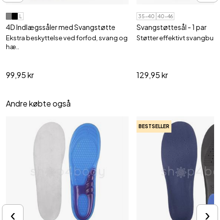
L
35-40
40-46
4D Indlægssåler med Svangstøtte
Svangstøttesål - 1 par
Ekstra beskyttelse ved forfod, svang og
Støtter effektivt svangbue
hæ..
99,95 kr
129,95 kr
Andre købte også
BESTSELLER
‹
›