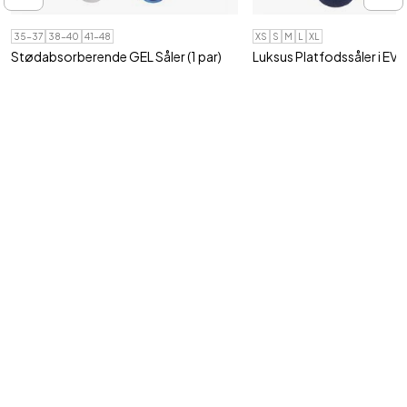
35-37
38-40
41-48
XS
S
M
L
XL
Stødabsorberende GEL Såler (1 par)
Luksus Platfodssåler i EVA 
Ergonomiske såler lindrer og beskytter
Støtter effektivt svangbue,
træ..
forfod
129,95 kr
129,95 kr
Tilmeld vores nyhedsbrev
Ja tak, jeg vil gerne modtage nyhedsbrev fra Shop4body med gode
tilbud og information om nye produkter via e-mail.
Jeg kan til enhver tid trække mit samtykke tilbage.
Din e-mail adresse
Tilmeld