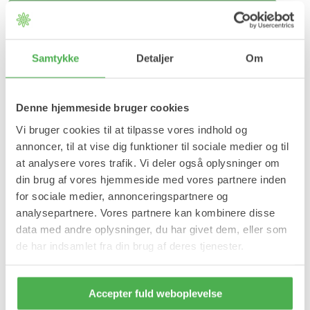
Læg i kurv
På lager
Samtykke
Detaljer
Om
Forventet leveringstid:
1-2 hverdage
Produktinformation
Denne hjemmeside bruger cookies
Vores stødabsorberende sportssåler er fremstillet i blød silikone
Vi bruger cookies til at tilpasse vores indhold og
og giver optimal stabilitet og støddæmpning ved aktivitet, så
presset på fødder, knæ og muskler reduceres ved gang, stående
annoncer, til at vise dig funktioner til sociale medier og til
arbejde og bevægelse.
at analysere vores trafik. Vi deler også oplysninger om
Fordele:
din brug af vores hjemmeside med vores partnere inden
for sociale medier, annonceringspartnere og
Ergonomiske.
Masserer og beskytter stressede, trætte og ømme
analysepartnere. Vores partnere kan kombinere disse
fødder.
data med andre oplysninger, du har givet dem, eller som
Aflaster og beskytter ved gang og løb.
de har indsamlet fra din brug af deres tjenester.
Stødabsorberende.
Aflaster overbelastede fødder.
Aflaster knæ og hofter.
Beskytter forfod, svang og hæl.
Accepter fuld weboplevelse
Lindrer og beskytter ved hælspore