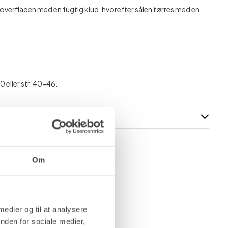
overfladen med en fugtig klud, hvorefter sålen tørres med en
0 eller str. 40-46.
Om
 medier og til at analysere
nden for sociale medier,