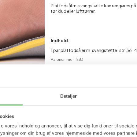
Platfodsål m. svangstøtte kan rengøres på 
tør klud eller lufttørrer.
Indhold:
1 par platfodsåler m. svangstøtte i str. 36-4
Varenummer: 1283
Materiale
Se mere
Detaljer
Hælspore
Såler
Svangstøtte
ookies
se vores indhold og annoncer, til at vise dig funktioner til sociale
oplysninger om din brug af vores hjemmeside med vores partnere i