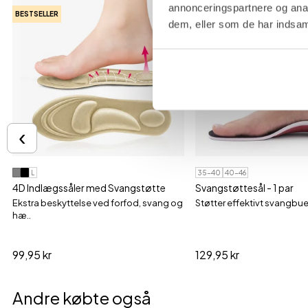
annonceringspartnere og anal
BESTSELLER
BESTSELLER
dem, eller som de har indsaml
‹
L
35-40
40-46
4D Indlægssåler med Svangstøtte
Svangstøttesål - 1 par
Ekstra beskyttelse ved forfod, svang og
Støtter effektivt svangbu
hæ..
99,95 kr
129,95 kr
Andre købte også