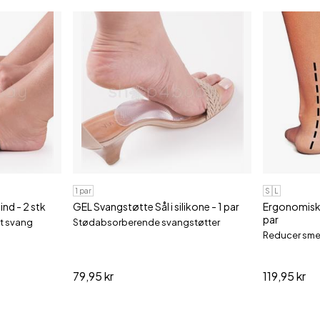
1 par
S
L
nd - 2 stk
GEL Svangstøtte Sål i silikone - 1 par
Ergonomisk S
par
æt svang
Stødabsorberende svangstøtter
Reducer smer
79,95 kr
119,95 kr