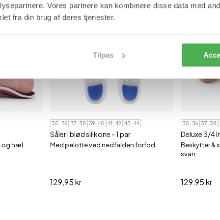
ysepartnere. Vores partnere kan kombinere disse data med andr
BESTSELLER
BESTSELLER
et fra din brug af deres tjenester.
Tilpas
Acce
35-36
37-38
39-40
41-42
43-44
35-36
37-38
Såler i blød silikone - 1 par
e og hæl
Med pelotte ved nedfalden forfod
Beskytter & 
svan..
129,95 kr
129,95 kr