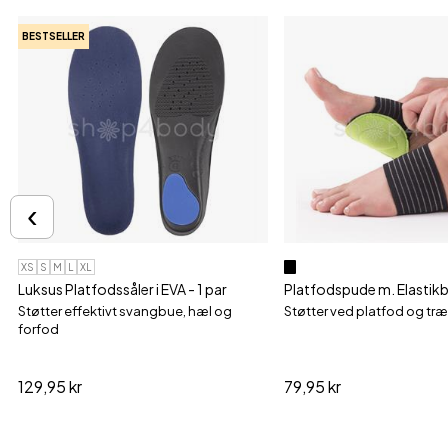
BESTSELLER
‹
XS
S
M
L
XL
Luksus Platfodssåler i EVA - 1 par
Platfodspude m. Elastikbi
Støtter effektivt svangbue, hæl og
Støtter ved platfod og tr
forfod
129,95 kr
79,95 kr