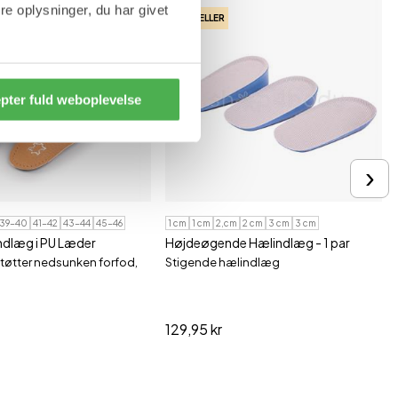
e oplysninger, du har givet
BESTSELLER
pter fuld weboplevelse
›
39-40
41-42
43-44
45-46
1 cm
1 cm
2,cm
2 cm
3 cm
3 cm
Deluxe 3/4 Indlæg i PU Læder
Højdeøgende Hælindlæg - 1 par
støtter nedsunken forfod,
Stigende hælindlæg
129,95 kr