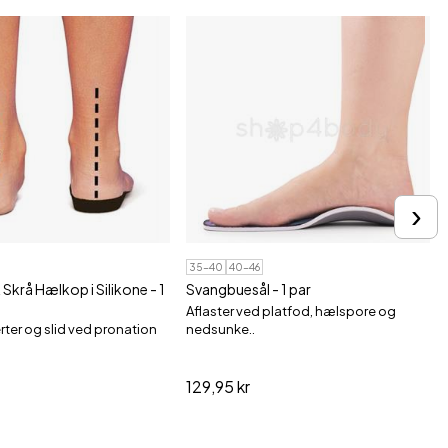
›
35-40
40-46
krå Hælkop i Silikone - 1
Svangbuesål - 1 par
Aflaster ved platfod, hælspore og
ter og slid ved pronation
nedsunke..
129,95 kr