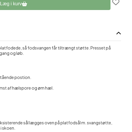
Læg i kurv
assage
platfodede, så fodsvangen får tiltrængt støtte. Presset på
gang og løb.
stående postion.
omst af hælspore og øm hæl.
ksisterende sål lægges oven på platfodsål m. svangstøtte,
 i skoen.