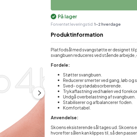
Økologisk Hudpleje
Skulder- og nakkestøtte
M
På lager
Plastre mod ømhed
Støttestrømper
Forventet leveringstid:
1-2 hverdage
Sæber
Produktinformation
Shampoo & balsam
Platfodsål med svangstøtte er designet til 
svangbuen reduceres ved stående arbejde, 
Fordele:
Støtter svangbuen.
Reducerer smerter ved gang, løb og 
Sved- og stødabsorberende.
Trykaflastning ved hælen ved forek
Undgå overbelastning af svangbuen.
Stabiliserer og afbalancerer foden.
Komfortabel.
Anvendelse:
Skoens eksisterende sål tages ud. Skoens e
hvorefter sålen kan klippes til, så den passer