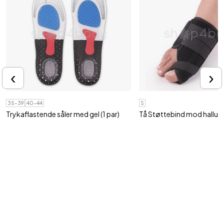
‹
›
35-39
40-44
S
Trykaflastende såler med gel (1 par)
Tå Støttebind mod hallux v
Beskytter mod stød i forfod, svang og
Retter skæv storetå, hallux
hæl
ømme..
119,95 kr
139,95 kr
Tilmeld vores nyhedsbrev
Ja tak, jeg vil gerne modtage nyhedsbrev fra Shop4body med gode
tilbud og information om nye produkter via e-mail.