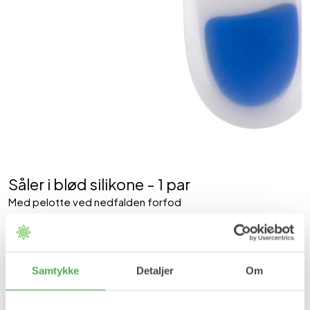
Såler i blød silikone - 1 par
Med pelotte ved nedfalden forfod
129,95 kr
BESTSELLER
Størrelse
Samtykke
Detaljer
Om
35-36
37-38
39-40
41-42
43-44