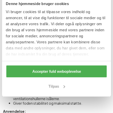
Denne hjemmeside bruger cookies
Læg i kurv
Vi bruger cookies til at tilpasse vores indhold og
På lager
annoncer, til at vise dig funktioner til sociale medier og til
Forventet leveringstid:
1-2 hverdage
at analysere vores trafik. Vi deler også oplysninger om
din brug af vores hjemmeside med vores partnere inden
Produktinformation
for sociale medier, annonceringspartnere og
analysepartnere. Vores partnere kan kombinere disse
Såler i blød silikone med pelotte til nedfalden forfod og
hælspore
data med andre oplysninger, du har givet dem, eller som
de har indsamlet fra din brug af deres tjenester.
Såler i blød silikone er designet til lindring af ømme fødder ved
forekomst af nedfalden forfod og hælspore. Sålerne støtter
foden og absorberer stød og tryk.
Accepter fuld weboplevelse
Fordele:
Blød og behagelig at have i skoen.
Beskytter mod stød ved gang og løb.
Tilpas
Lindrer smerter ved nedsunken forfod og hælspore.
Sålen er åndbar og fugttransporterende grundet
ventilationshullerne i sålerne.
Giver foden stabilitet og maksimal støtte.
Anvendelse: