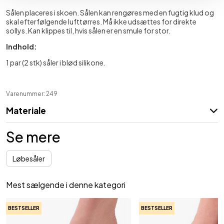
Sålen placeres i skoen. Sålen kan rengøres med en fugtig klud og
skal efterfølgende lufttørres. Må ikke udsættes for direkte
sollys. Kan klippes til, hvis sålen er en smule for stor.
Indhold:
1 par (2 stk) såler i blød silikone.
Varenummer: 249
Materiale
Se mere
Løbesåler
Mest sælgende i denne kategori
BESTSELLER
BESTSELLER