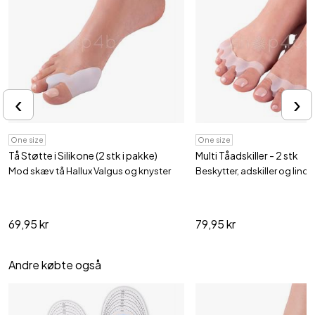
‹
›
One size
One size
Tå Støtte i Silikone (2 stk i pakke)
Multi Tåadskiller - 2 stk
Mod skæv tå Hallux Valgus og knyster
Beskytter, adskiller og lindre
69,95 kr
79,95 kr
Andre købte også