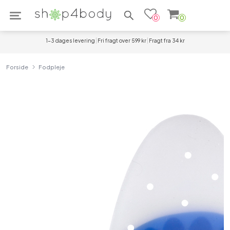
Søg efter produkter
0
0
1-3 dages levering
Fri fragt over 599 kr
Fragt fra 34 kr
Forside
Fodpleje