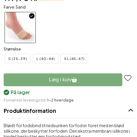
Farve: Sand
Størrelse
S (35-39)
L (40-44)
XL (45-47)
Læg i kurv
På lager
Forventet leveringstid:
1-2 hverdage
Produktinformation
Blødt forfodsbind til nedsunken forfod er foret med en blød
silikone, der beskytter forfoden. Den ekstra membran i silikone i
bindet beskytter øm forfod mod stød.