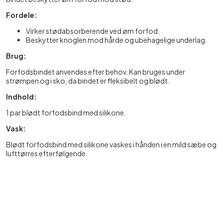
Fordele:
Virker stødabsorberende ved øm forfod.
Beskytter knoglen mod hårde og ubehagelige underlag.
Brug:
Forfodsbindet anvendes efter behov. Kan bruges under
strømpen og i sko, da bindet er fleksibelt og blødt.
Indhold:
1 par blødt forfodsbind med silikone.
Vask:
Blødt forfodsbind med silikone vaskes i hånden i en mild sæbe og
lufttørres efterfølgende.
Varenummer: 224
Materiale