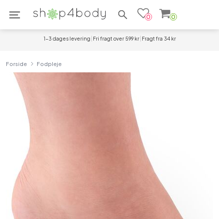
Søg efter produkter
0
0
1-3 dages levering
Fri fragt over 599 kr
Fragt fra 34 kr
Forside
Fodpleje