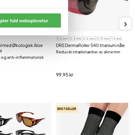
›
pter fuld weboplevelse
0,2 mm
0,3 mm
0,5 mm
0,75 mm
1,5 mm
el med Økologisk Aloe
DRS DermaRoller 540 titanium nåle
l
Reducér strækmærker, ar, akne mm
og anti-inflammatorisk
99,95 kr
BESTSELLER