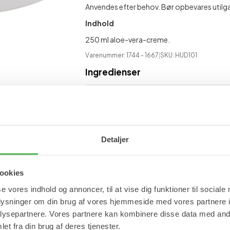
Anvendes efter behov. Bør opbevares utilg
Indhold
250 ml aloe-vera-creme.
Varenummer: 1744
- 1667
|
SKU:
HUD101
Ingredienser
Se mere
Vom Pullach Hof
Aloe Vera
Fugtig
Detaljer
ookies
se vores indhold og annoncer, til at vise dig funktioner til sociale
oplysninger om din brug af vores hjemmeside med vores partnere i
ysepartnere. Vores partnere kan kombinere disse data med andr
et fra din brug af deres tjenester.