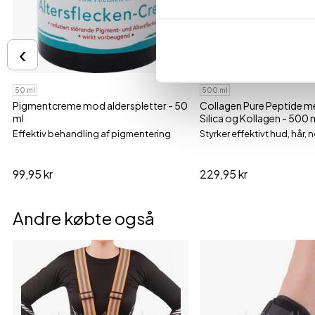
‹
50 ml
500 ml
Pigmentcreme mod alderspletter - 50
Collagen Pure Peptide m
ml
Silica og Kollagen - 500 
Effektiv behandling af pigmentering
Styrker effektivt hud, hår, n
99,95 kr
229,95 kr
Andre købte også