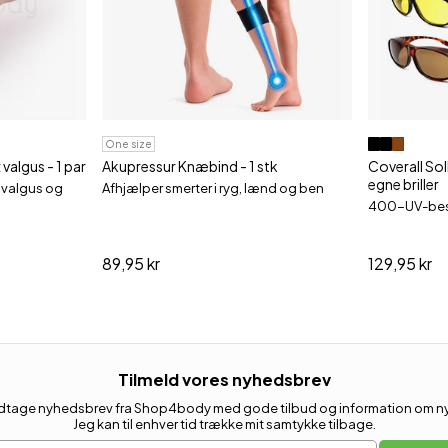
One size
valgus - 1 par
Akupressur Knæbind - 1 stk
Coverall Solb
egne briller
x valgus og
Afhjælper smerter i ryg, lænd og ben
400-UV-bes
89,95 kr
129,95 kr
Tilmeld vores nyhedsbrev
 modtage nyhedsbrev fra Shop4body med gode tilbud og information om nye
Jeg kan til enhver tid trække mit samtykke tilbage.