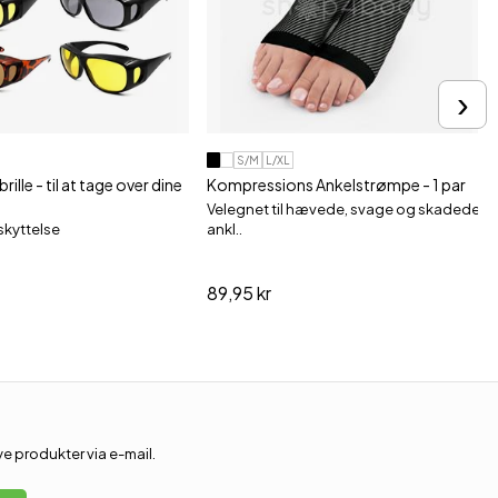
›
S/M
L/XL
rille - til at tage over dine
Kompressions Ankelstrømpe - 1 par
Velegnet til hævede, svage og skadede
kyttelse
ankl..
89,95 kr
 produkter via e-mail.