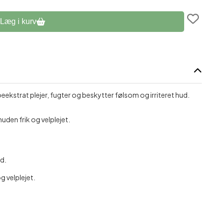
assage
Læg i kurv
kstrat plejer, fugter og beskytter følsom og irriteret hud.
huden frik og velplejet.
ud.
g velplejet.