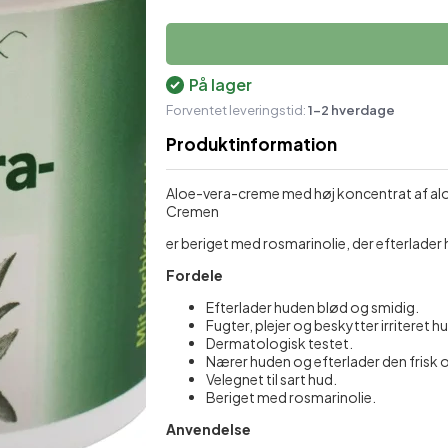
Økologisk Hudpleje
Skulder- og nakkestøtte
M
Plastre mod ømhed
Støttestrømper
På lager
Forventet leveringstid:
Sæber
1-2 hverdage
Produktinformation
Shampoo & balsam
Aloe-vera-creme med høj koncentrat af aloee
Cremen
er beriget med rosmarinolie, der efterlader 
Fordele
Efterlader huden blød og smidig.
Fugter, plejer og beskytter irriteret h
Dermatologisk testet.
Nærer huden og efterlader den frisk o
Velegnet til sart hud.
Beriget med rosmarinolie.
Anvendelse