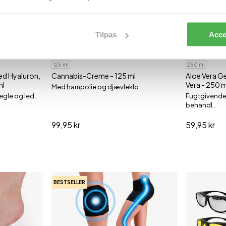
Tilpas
Acce
125 ml
250 ml
ed Hyaluron,
Cannabis-Creme - 125 ml
Aloe Vera G
ml
Vera - 250 m
Med hampolie og djævleklo
egle og led...
Fugtgivende 
behandl..
99,95 kr
59,95 kr
BESTSELLER