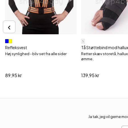
‹
S
Refleksvest
Tå Støttebind mod hallux 
Høj synlighed - bliv set fra alle sider
Retter skæv storetå, hallu
ømme..
89,95 kr
139,95 kr
Ja tak, jeg vil gerne