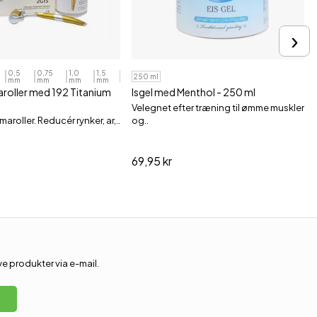
›
0,5
0,75
1,0
1,5
250 ml
mm
mm
mm
mm
oller med 192 Titanium
Isgel med Menthol - 250 ml
Velegnet efter træning til ømme muskler
aroller. Reducér rynker, ar,..
og..
69,95 kr
 produkter via e-mail.