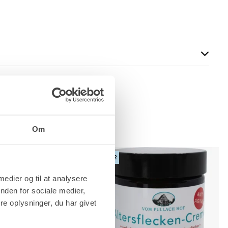
Køle/varme creme
Om
3 FOR 2
 medier og til at analysere
nden for sociale medier,
e oplysninger, du har givet