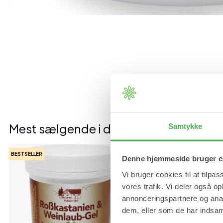
Mest sælgende i denne kategori
Samtykke
BESTSELLER
BESTSELLER
Denne hjemmeside bruger c
Vi bruger cookies til at tilpas
vores trafik. Vi deler også 
annonceringspartnere og anal
dem, eller som de har indsaml