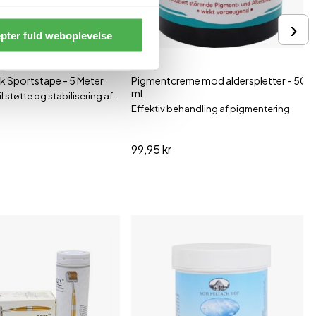
›
pter fuld weboplevelse
+
50 ml
sk Sportstape - 5 Meter
Pigmentcreme mod alderspletter - 50
ml
l støtte og stabilisering af..
Effektiv behandling af pigmentering
99,95 kr