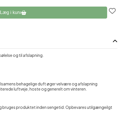
assage
Læg i kurv
lelse og til afslapning.
alsamens behagelige duft øger velvære og afslapning
iterede luftveje, hoste og generelt om vinteren.
ing bruges produktet inden sengetid. Opbevares utilgængeilgt