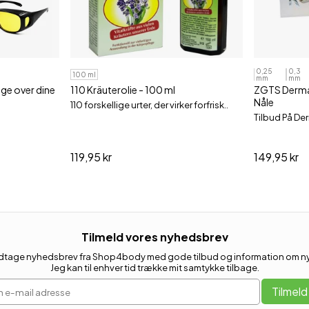
0,25
0,3
100 ml
mm
mm
tage over dine
110 Kräuterolie - 100 ml
ZGTS Dermar
Nåle
110 forskellige urter, der virker forfrisk..
Tilbud På Derm
119,95 kr
149,95 kr
Tilmeld vores nyhedsbrev
 modtage nyhedsbrev fra Shop4body med gode tilbud og information om nye
Jeg kan til enhver tid trække mit samtykke tilbage.
 e-mail adresse
Tilmeld