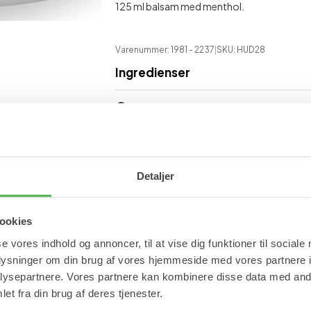
125 ml balsam med menthol.
Varenummer: 1981
- 2237
|
SKU:
HUD28
Ingredienser
Se mere
Vom Pullach Hof
Fugtighedscremer
Detaljer
BESTSELLER
ookies
se vores indhold og annoncer, til at vise dig funktioner til sociale
oplysninger om din brug af vores hjemmeside med vores partnere i
ysepartnere. Vores partnere kan kombinere disse data med andr
et fra din brug af deres tjenester.