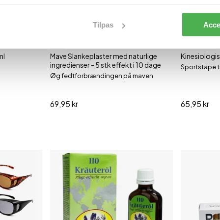
Tilpas
Acce
5 stk
ml
Mave Slankeplaster med naturlige
Kinesiologi
ingredienser - 5 stk effekt i 10 dage
Sportstape ti
Øg fedtforbrændingen på maven
69,95 kr
65,95 kr