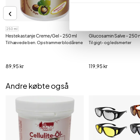
‹
250 ml
250 ml
Hestekastanje Creme/Gel - 250 ml
Glucosamin Salve - 250 
Til hævede ben. Opstrammer blodårene
Til gigt- og ledsmerter
89,95 kr
119,95 kr
Andre købte også