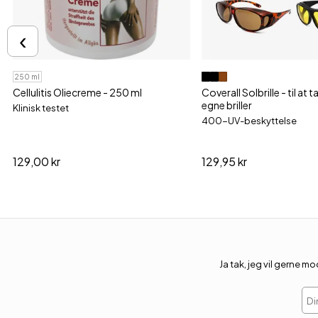
‹
250 ml
Cellulitis Oliecreme - 250 ml
Coverall Solbrille - til at 
egne briller
Klinisk testet
400-UV-beskyttelse
129,00 kr
129,95 kr
Ja tak, jeg vil gerne
Din