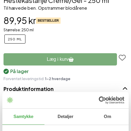
Hestekastanje Creme/Gel - 250 ml
Til hævede ben. Opstrammer blodårene
89,95 kr
BESTSELLER
Størrelse: 250 ml
250 ML
Læg i kurv
På lager
Forventet leveringstid:
1-2 hverdage
Produktinformation
Hestekastanje gel er velegenet til lindring af ømme og trætte ben.
Gelen absorberes hurtigt og efterlader huden smidig og frisk.
Hestekastanjecremen virker opstrammende på blodårer,
Samtykke
Detaljer
Om
stimulerer blodcirkulationen og reducerer hævelser i benene.
Fordele