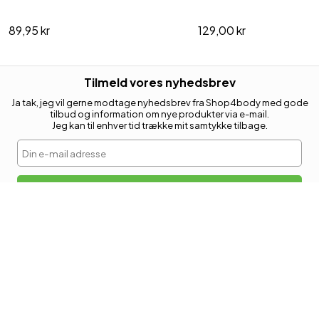
89,95 kr
129,00 kr
Tilmeld vores nyhedsbrev
Ja tak, jeg vil gerne modtage nyhedsbrev fra Shop4body med gode
tilbud og information om nye produkter via e-mail.
Jeg kan til enhver tid trække mit samtykke tilbage.
Din e-mail adresse
Tilmeld
KUNDESERVICE
Retur
Kontakt os