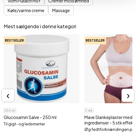
Vom Pullach Hof
Cremer mod ømhed
Køle/varme creme
Massage
Mest sælgende i denne kategori
BESTSELLER
BESTSELLER
‹
›
250 ml
5 stk
Glucosamin Salve - 250 ml
Mave Slankeplaster med n
ingredienser - 5 stk effekt
Til gigt- og ledsmerter
Øg fedtforbrændingen på