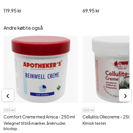
119,95 kr
69,95 kr
Andre købte også
‹
›
250 ml
250 ml
Comfort Creme med Arnica - 250 ml
Cellulitis Oliecreme - 250 
Velegnet til blå mærker, åreknuder,
Klinisk testet
blodsp..