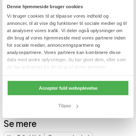
Denne hjemmeside bruger cookies
Lindrer og afkøler ømme, trætte og hævede ben.
Tilfører huden fugt.
Vi bruger cookies til at tilpasse vores indhold og
Kan have en opstrammende virkning på blodårene i
benene.
annoncer, til at vise dig funktioner til sociale medier og til
Forbedrer blodcirkulationen i benene.
at analysere vores trafik. Vi deler også oplysninger om
Reducerer hævelser i benene.
din brug af vores hjemmeside med vores partnere inden
Anvendelse
for sociale medier, annonceringspartnere og
analysepartnere. Vores partnere kan kombinere disse
Kan bruges efter behov.
data med andre oplysninger, du har givet dem, eller som
Opbevares utilgængeligt for børn. Bør opbevares ved
de har indsamlet fra din brug af deres tjenester.
stuetemperatur.
Indhold
Accepter fuld weboplevelse
250 ml hestekastanje gel.
Varenummer: 1670
- 1590
|
SKU:
HUD69
Tilpas
Ingredienser
Se mere