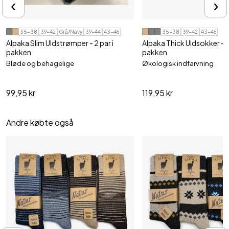
‹
›
35-38
39-42
Grå/Navy
39-44
43-46
35-38
39-42
43-46
Alpaka Slim Uldstrømper - 2 par i
Alpaka Thick Uldsokker - 2 
pakken
pakken
Bløde og behagelige
Økologisk indfarvning
99,95 kr
119,95 kr
Andre købte også