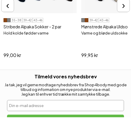
‹
›
35-38
39-42
43-46
39-42
43-46
Stribede Alpaka Sokker - 2 par
Mønstrede Alpaka Uldsokk
Hold kolde fødder varme
Varme og bløde uldsokker
99,00 kr
99,95 kr
Tilmeld vores nyhedsbrev
Ja tak, jeg vil gerne modtage nyhedsbrev fra Shop4body med gode
tilbud og information om nye produkter via e-mail.
Jeg kan til enhver tid trække mit samtykke tilbage.
Din e-mail adresse
Tilmeld