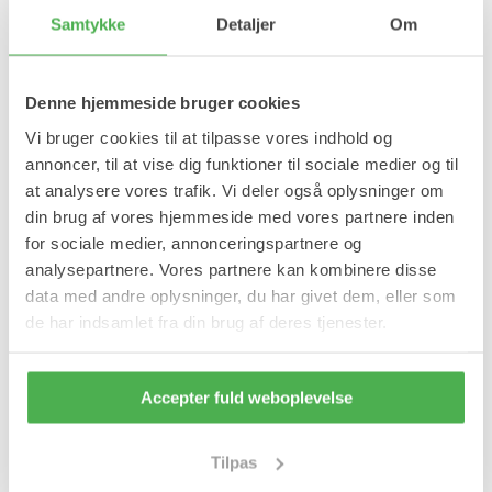
Samtykke
Detaljer
Om
Økotex standard.
Ingen gummikant.
Åndbart materiale.
Blødt og behageligt materiale.
Denne hjemmeside bruger cookies
Velegnet til kolde fødder og køligt vejr.
Fuld frotte.
Vi bruger cookies til at tilpasse vores indhold og
annoncer, til at vise dig funktioner til sociale medier og til
Vask
at analysere vores trafik. Vi deler også oplysninger om
Max. 40 grader finvask. Må ikke tørretumbles.
din brug af vores hjemmeside med vores partnere inden
Indhold
for sociale medier, annonceringspartnere og
analysepartnere. Vores partnere kan kombinere disse
3 par termosokker med rensdyrmotiv og snefnug.
data med andre oplysninger, du har givet dem, eller som
Varenummer: 2908
de har indsamlet fra din brug af deres tjenester.
Materiale
Se mere
Accepter fuld weboplevelse
Foot Star
Uld- og termosokker
Uld- og termosokker
Tilpas