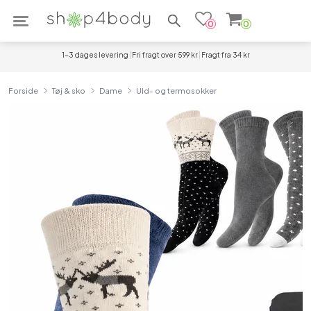
Søg efter produkter
0
0
1-3 dages levering
Fri fragt over 599 kr
Fragt fra 34 kr
Forside
Tøj & sko
Dame
Uld- og termosokker