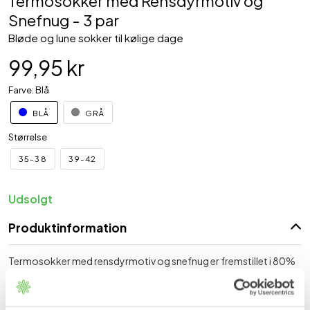
Termosokker med Rensdyrmotiv og
Snefnug - 3 par
Bløde og lune sokker til kølige dage
99,95 kr
Farve: Blå
BLÅ
GRÅ
Størrelse
35-38
39-42
Udsolgt
Produktinformation
Termosokker med rensdyrmotiv og snefnug er fremstillet i 80%
bomuld, der gør produktet blødt og behageligt samt luner kolde
fødder.
Fordele