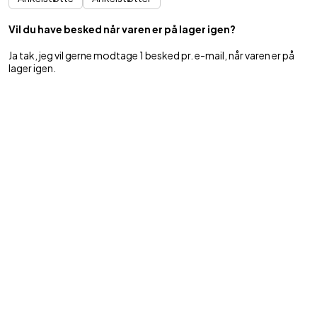
Vil du have besked når varen er på lager igen?
Ja tak, jeg vil gerne modtage 1 besked pr. e-mail, når varen er på
lager igen.
Tilmeld
Mest sælgende i denne kategori
BESTSELLER
BESTSELLER