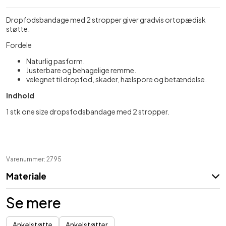
Dropfodsbandage med 2 stropper giver gradvis ortopædisk
støtte.
Fordele
Naturlig pasform.
Justerbare og behagelige remme.
velegnet til dropfod, skader, hælspore og betændelse.
Indhold
1 stk one size dropsfodsbandage med 2 stropper.
Varenummer: 2795
Materiale
Se mere
Ankelstøtte
Ankelstøtter