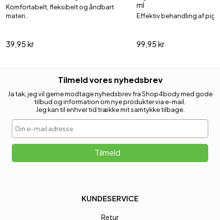
ml
Komfortabelt, fleksibelt og åndbart
materi..
Effektiv behandling af pig
39,95 kr
99,95 kr
Tilmeld vores nyhedsbrev
Ja tak, jeg vil gerne modtage nyhedsbrev fra Shop4body med gode
tilbud og information om nye produkter via e-mail.
Jeg kan til enhver tid trække mit samtykke tilbage.
Din e-mail adresse
Tilmeld
KUNDESERVICE
Retur