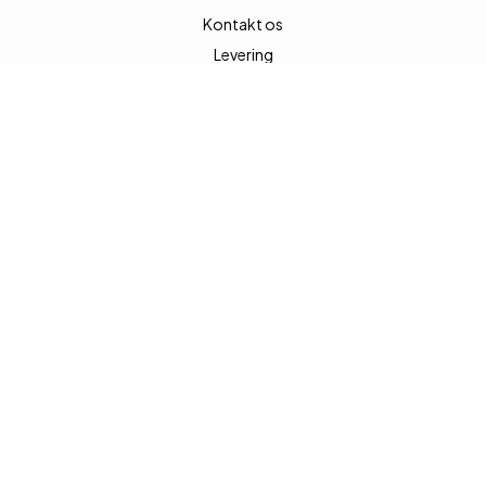
Kontakt os
Levering
INFORMATION
Handelsbetingelser
Cookies
Privatlivspolitik
FØLG OS
Facebook