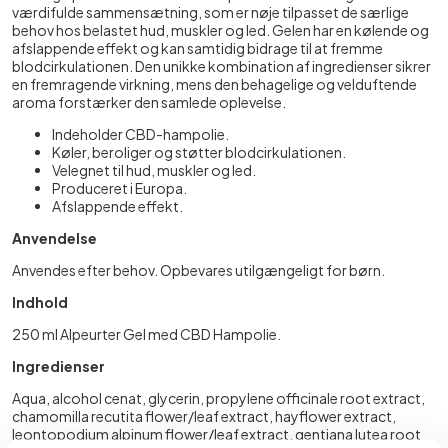
værdifulde sammensætning, som er nøje tilpasset de særlige
behov hos belastet hud, muskler og led. Gelen har en kølende og
afslappende effekt og kan samtidig bidrage til at fremme
blodcirkulationen. Den unikke kombination af ingredienser sikrer
en fremragende virkning, mens den behagelige og velduftende
aroma forstærker den samlede oplevelse.
Indeholder CBD-hampolie.
Køler, beroliger og støtter blodcirkulationen.
Velegnet til hud, muskler og led.
Produceret i Europa.
Afslappende effekt.
Anvendelse
Anvendes efter behov. Opbevares utilgængeligt for børn.
Indhold
250 ml Alpeurter Gel med CBD Hampolie.
Ingredienser
Aqua, alcohol cenat, glycerin, propylene officinale root extract,
chamomilla recutita flower/leaf extract, hayflower extract,
leontopodium alpinum flower/leaf extract, gentiana lutea root