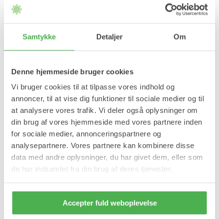
extract, salix alba bark extract, cannabidiol (CBD), cannabis sativa
seed oil, phenoxyethanol, benzoic acid, dehydroacetic acid,
potassium sorbate, sodium benzoate, lactic acid, citric acid,
carbomer, sodium hydroxid, disodium Edta, sodium chloride,
Samtykke
Detaljer
Om
sodium sulfate, parfum, limonene, citrus aurantium peel oil,
pinene, eukalyptus globolus oil, terpineol, linalool, anethole,
linalyl acetate, eugenia caryophyllus oil, eugenol, camphor, citral,
mentha viridis leaf oil, carvone, pelagonium graveolens flower
Denne hjemmeside bruger cookies
extract, Ci 19140, Cl42090, Cl 15985.
Vi bruger cookies til at tilpasse vores indhold og
Varenummer: 3177
annoncer, til at vise dig funktioner til sociale medier og til
Ingredienser
at analysere vores trafik. Vi deler også oplysninger om
din brug af vores hjemmeside med vores partnere inden
Se mere
for sociale medier, annonceringspartnere og
analysepartnere. Vores partnere kan kombinere disse
Alpenhof
Cremer mod ømhed
Køle/varme creme
data med andre oplysninger, du har givet dem, eller som
de har indsamlet fra din brug af deres tjenester.
Vil du have besked når varen er på lager igen?
Ja tak, jeg vil gerne modtage 1 besked pr. e-mail, når varen er på
lager igen.
Accepter fuld weboplevelse