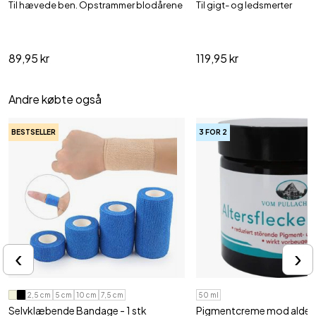
Til hævede ben. Opstrammer blodårene
Til gigt- og ledsmerter
89,95 kr
119,95 kr
Andre købte også
BESTSELLER
3 FOR 2
‹
›
2,5 cm
5 cm
10 cm
7,5 cm
50 ml
Selvklæbende Bandage - 1 stk
Pigmentcreme mod alders