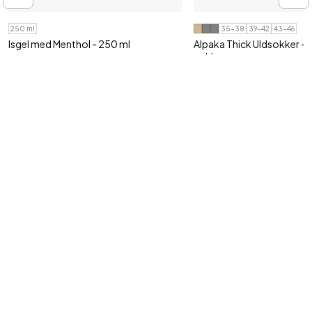
250 ml
35-38
39-42
43-46
Isgel med Menthol - 250 ml
Alpaka Thick Uldsokker - 2 
pakken
Velegnet efter træning til ømme muskler
og..
Økologisk indfarvning
69,95 kr
119,95 kr
Tilmeld vores nyhedsbrev
Ja tak, jeg vil gerne modtage nyhedsbrev fra Shop4body med gode
tilbud og information om nye produkter via e-mail.
Jeg kan til enhver tid trække mit samtykke tilbage.
Din e-mail adresse
Tilmeld