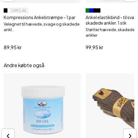
S/M
L/XL
Kompressions Ankelstrømpe - 1 par
Ankel elastikbind - til sva
skadede ankler. 1 stk
Velegnet til hævede, svage og skadede
ankl..
Støtter hævede, skadede
ankler
89,95 kr
99,95 kr
Andre købte også
‹
›