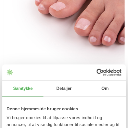
Selvlunende Ankelbind - 1 par
God støtte til øm ankel
Samtykke
Detaljer
Om
169,95 kr
Denne hjemmeside bruger cookies
Læg i kurv
Vi bruger cookies til at tilpasse vores indhold og
På lager
annoncer, til at vise dig funktioner til sociale medier og til