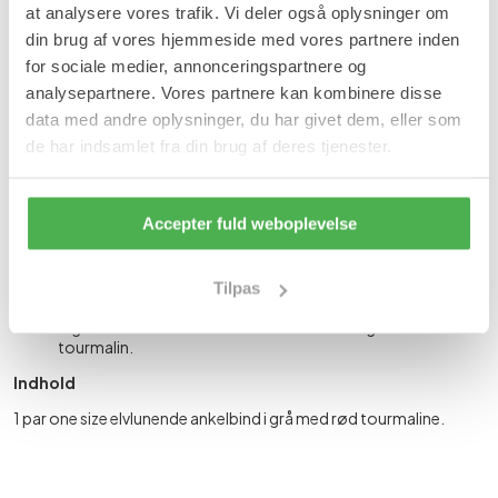
Forventet leveringstid:
1-2 hverdage
at analysere vores trafik. Vi deler også oplysninger om
din brug af vores hjemmeside med vores partnere inden
Produktinformation
for sociale medier, annonceringspartnere og
analysepartnere. Vores partnere kan kombinere disse
Selvlunende ankelbind er lavet af et materiale, der indeholder
tourmalin-krystaller, som hjælper med at forbedre
data med andre oplysninger, du har givet dem, eller som
blodcirkulationen og lindre ømhed i anklerne.Tourmalinen i
de har indsamlet fra din brug af deres tjenester.
ankelbindet giver også en varmefølelse, som kan hjælpe med at
lindre muskelspændinger og ømhed.
Fordele
Accepter fuld weboplevelse
Lunende tourmalin.
Mild kompression.
God støtte til øm og skadet ankel.
Tilpas
Åndbart og behageligt materiale.
Øget blodcirkulation i området ved anklen grundet
tourmalin.
Indhold
1 par one size elvlunende ankelbind i grå med rød tourmaline.